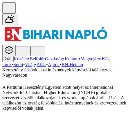
Közélet
•
Belföld
•
Gazdaság
•
Kultúra
•
Megyejáró
•
Kék
24H
hírek
•
Sport
•
Világ
•
Állás
•
Aprók
•
BN-Hetilap
Keresztény felsőoktatási intézmények képviselői találkoztak
Nagyváradon
A Partiumi Keresztény Egyetem adott helyet az International
Network for Christian Higher Education (INCHE) globális
szervezet vezetői találkozójának és workshopjának április 11-én. A
találkozón tíz ország felsőoktatási intézményeinek és szervezeteinek
képviselői voltak jelen.