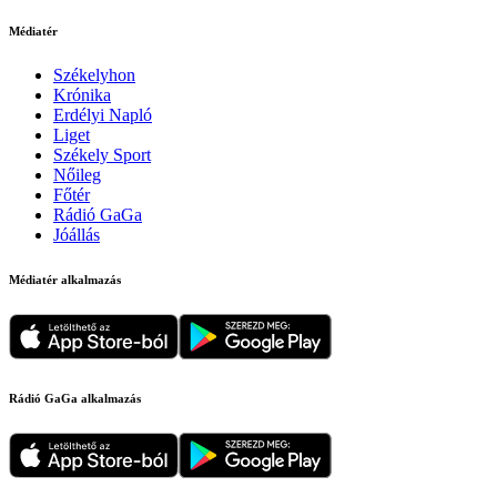
Médiatér
Székelyhon
Krónika
Erdélyi Napló
Liget
Székely Sport
Nőileg
Főtér
Rádió GaGa
Jóállás
Médiatér alkalmazás
Rádió GaGa alkalmazás