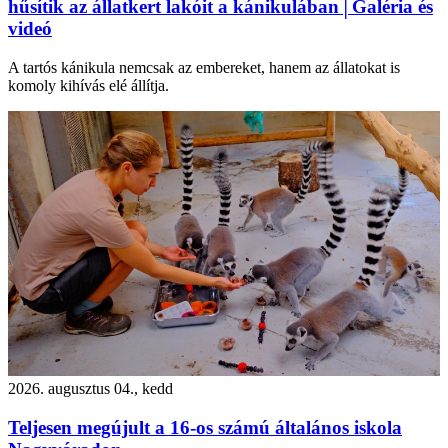
hűsítik az állatkert lakóit a kánikulában│Galéria és
videó
A tartós kánikula nemcsak az embereket, hanem az állatokat is
komoly kihívás elé állítja.
2026. augusztus 04., kedd
Teljesen megújult a 16-os számú általános iskola