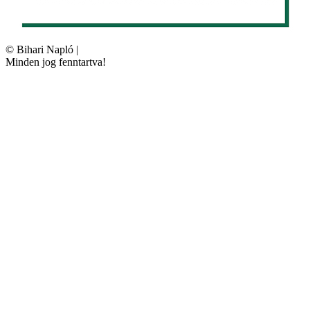
©
Bihari Napló
|
Minden jog fenntartva!