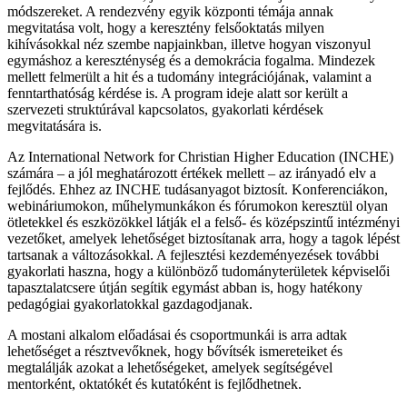
módszereket. A rendezvény egyik központi témája annak
megvitatása volt, hogy a keresztény felsőoktatás milyen
kihívásokkal néz szembe napjainkban, illetve hogyan viszonyul
egymáshoz a kereszténység és a demokrácia fogalma. Mindezek
mellett felmerült a hit és a tudomány integrációjának, valamint a
fenntarthatóság kérdése is. A program ideje alatt sor került a
szervezeti struktúrával kapcsolatos, gyakorlati kérdések
megvitatására is.
Az International Network for Christian Higher Education (INCHE)
számára – a jól meghatározott értékek mellett – az irányadó elv a
fejlődés. Ehhez az INCHE tudásanyagot biztosít. Konferenciákon,
webináriumokon, műhelymunkákon és fórumokon keresztül olyan
ötletekkel és eszközökkel látják el a felső- és középszintű intézményi
vezetőket, amelyek lehetőséget biztosítanak arra, hogy a tagok lépést
tartsanak a változásokkal. A fejlesztési kezdeményezések további
gyakorlati haszna, hogy a különböző tudományterületek képviselői
tapasztalatcsere útján segítik egymást abban is, hogy hatékony
pedagógiai gyakorlatokkal gazdagodjanak.
A mostani alkalom előadásai és csoportmunkái is arra adtak
lehetőséget a résztvevőknek, hogy bővítsék ismereteiket és
megtalálják azokat a lehetőségeket, amelyek segítségével
mentorként, oktatókét és kutatóként is fejlődhetnek.