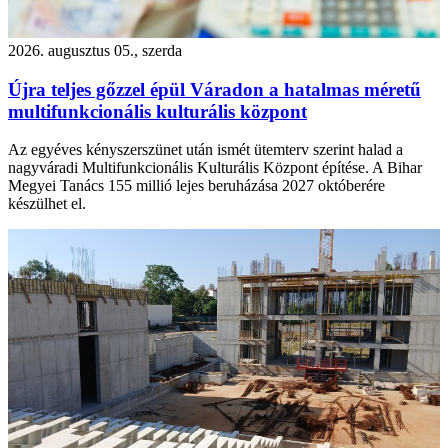
2026. augusztus 05., szerda
Újra teljes gőzzel épül Váradon a hatalmas méretű
multifunkcionális kulturális központ
Az egyéves kényszerszünet után ismét ütemterv szerint halad a
nagyváradi Multifunkcionális Kulturális Központ építése. A Bihar
Megyei Tanács 155 millió lejes beruházása 2027 októberére
készülhet el.