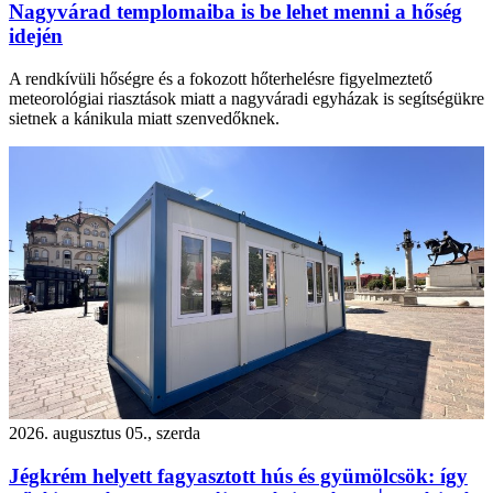
Nagyvárad templomaiba is be lehet menni a hőség
idején
A rendkívüli hőségre és a fokozott hőterhelésre figyelmeztető
meteorológiai riasztások miatt a nagyváradi egyházak is segítségükre
sietnek a kánikula miatt szenvedőknek.
2026. augusztus 05., szerda
Jégkrém helyett fagyasztott hús és gyümölcsök: így