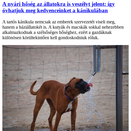
A nyári hőség az állatokra is veszélyt jelent: így
óvhatjuk meg kedvenceinket a kánikulában
A tartós kánikula nemcsak az emberek szervezetét viseli meg,
hanem a háziállatokét is. A kutyák és macskák sokkal nehezebben
alkalmazkodnak a szélsőséges hőséghez, ezért a gazdáknak
különösen körültekintően kell gondoskodniuk róluk.