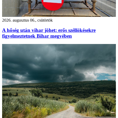
2026. augusztus 06., csütörtök
A hőség után vihar jöhet: erős széllökésekre
figyelmeztetnek Bihar megyében