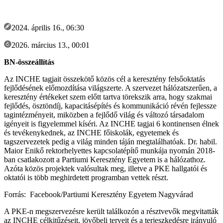
2024. április 16., 06:30
2026. március 13., 00:01
BN-összeállítás
Az INCHE tagjait összekötő közös cél a keresztény felsőoktatás
fejlődésének előmozdítása világszerte. A szervezet hálózatszerűen, a
keresztény értékeket szem előtt tartva törekszik arra, hogy szakmai
fejlődés, ösztöndíj, kapacitásépítés és kommunikáció révén fejlessze
tagintézményeit, miközben a fejlődő világ és változó társadalom
igényeit is figyelemmel kíséri. Az INCHE tagjai 6 kontinensen élnek
és tevékenykednek, az INCHE főiskolák, egyetemek és
tagszervezetek pedig a világ minden táján megtalálhatóak. Dr. habil.
Maior Enikő rektorhelyettes kapcsolatépítő munkája nyomán 2018-
ban csatlakozott a Partiumi Keresztény Egyetem is a hálózathoz.
Azóta közös projektek valósultak meg, illetve a PKE hallgatói és
oktatói is több meghirdetett programban vettek részt.
Forrás: Facebook/Partiumi Keresztény Egyetem Nagyvárad
A PKE-n megszervezésre került találkozón a résztvevők megvitatták
az INCHE célkitűzéseit, jövőbeli terveit és a terjeszkedésre irányuló