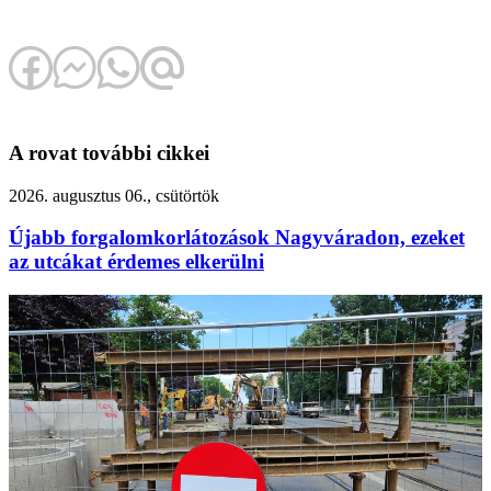
A rovat további cikkei
2026. augusztus 06., csütörtök
Újabb forgalomkorlátozások Nagyváradon, ezeket
az utcákat érdemes elkerülni