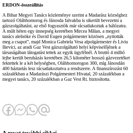
ERDON-összeállítás
A Bihar Megyei Tanács közleménye szerint a Madarász községhez
tartozó Oláhhomorog és Jánosda falvakba is sikerült bevezetni a
gázszolgáltatást, az első fogyasztók már rácsatlakoztak a hálózatra.
A múlt héten egy ünnepség keretében Mircea Mălan, a megyei
tanács alelnöke és David Eugen polgármester közösen „nyitották
meg a csapot”, majd Monica Gabriela Vesa alpolgármester és Liviu
Ilievici, az aradi Gaz Vest gázszolgáltató helyi képviselőjének a
társaságában látogatást tettek az egyik ügyfélnél. A bruttó 4 millió
lejbe került beruházás keretében 26,5 kilométer hosszú gázvezetéket
fektettek le a két helységben, Oláhhomorogon 300, míg Jánosdán
400 háztartás lesz rácsatlakoztatva a rendszerre. A finanszírozást 60
százalékban a Madarászi Polgármesteri Hivatal, 20 százalékban a
megyei tanács, 20 százalékban a Gaz Vest Rt. biztosította.
A rovat további cikkei