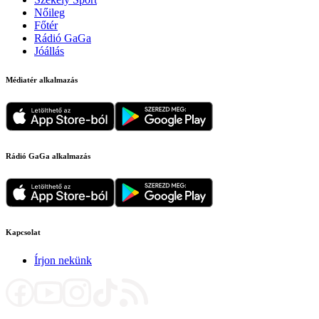
Nőileg
Főtér
Rádió GaGa
Jóállás
Médiatér alkalmazás
Rádió GaGa alkalmazás
Kapcsolat
Írjon nekünk