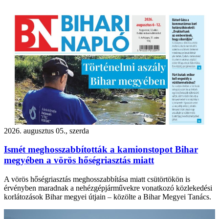
2026. augusztus 05., szerda
Ismét meghosszabbították a kamionstopot Bihar
megyében a vörös hőségriasztás miatt
A vörös hőségriasztás meghosszabbítása miatt csütörtökön is
érvényben maradnak a nehézgépjárművekre vonatkozó közlekedési
korlátozások Bihar megyei útjain – közölte a Bihar Megyei Tanács.