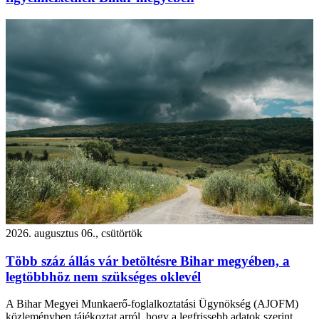
2026. augusztus 06., csütörtök
Több száz állás vár betöltésre Bihar megyében, a
legtöbbhöz nem szükséges oklevél
A Bihar Megyei Munkaerő-foglalkoztatási Ügynökség (AJOFM)
közleményben tájékoztat arról, hogy a legfrissebb adatok szerint