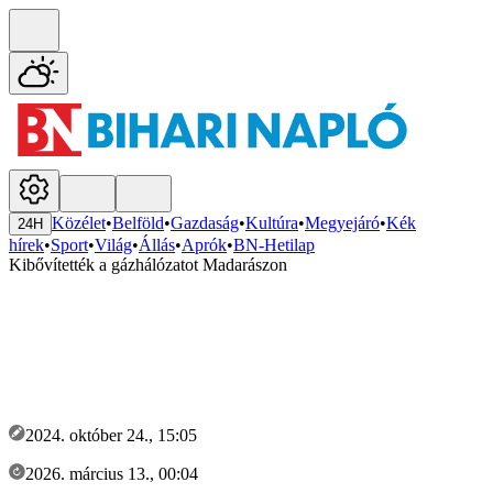
Közélet
•
Belföld
•
Gazdaság
•
Kultúra
•
Megyejáró
•
Kék
24H
hírek
•
Sport
•
Világ
•
Állás
•
Aprók
•
BN-Hetilap
Kibővítették a gázhálózatot Madarászon
2024. október 24., 15:05
2026. március 13., 00:04