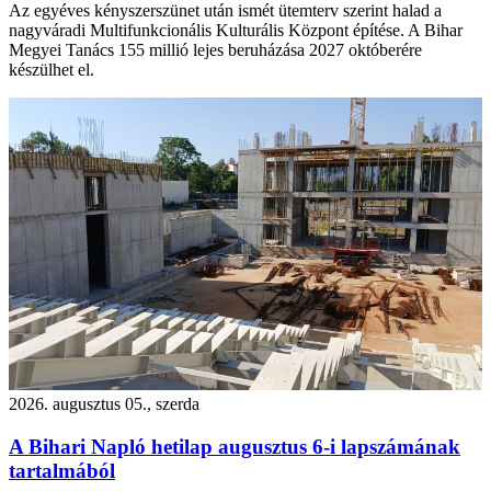
Az egyéves kényszerszünet után ismét ütemterv szerint halad a
nagyváradi Multifunkcionális Kulturális Központ építése. A Bihar
Megyei Tanács 155 millió lejes beruházása 2027 októberére
készülhet el.
2026. augusztus 05., szerda
A Bihari Napló hetilap augusztus 6-i lapszámának
tartalmából