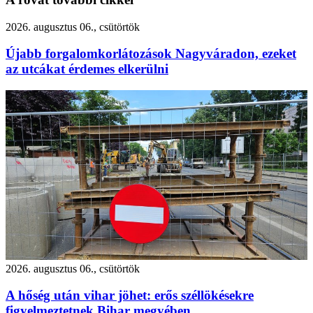
2026. augusztus 06., csütörtök
Újabb forgalomkorlátozások Nagyváradon, ezeket
az utcákat érdemes elkerülni
2026. augusztus 06., csütörtök
A hőség után vihar jöhet: erős széllökésekre
figyelmeztetnek Bihar megyében