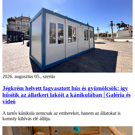
2026. augusztus 05., szerda
Jégkrém helyett fagyasztott hús és gyümölcsök: így
hűsítik az állatkert lakóit a kánikulában│Galéria és
videó
A tartós kánikula nemcsak az embereket, hanem az állatokat is
komoly kihívás elé állítja.