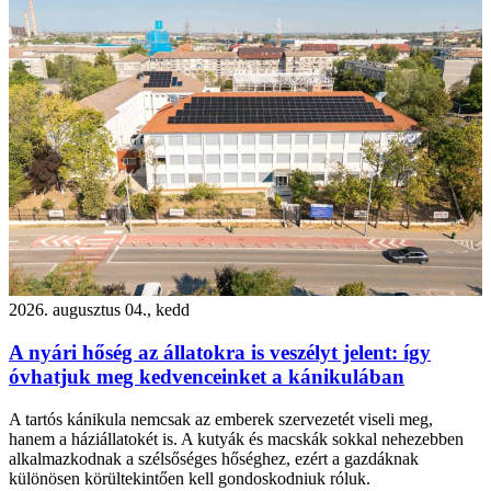
2026. augusztus 04., kedd
A nyári hőség az állatokra is veszélyt jelent: így
óvhatjuk meg kedvenceinket a kánikulában
A tartós kánikula nemcsak az emberek szervezetét viseli meg,
hanem a háziállatokét is. A kutyák és macskák sokkal nehezebben
alkalmazkodnak a szélsőséges hőséghez, ezért a gazdáknak
különösen körültekintően kell gondoskodniuk róluk.