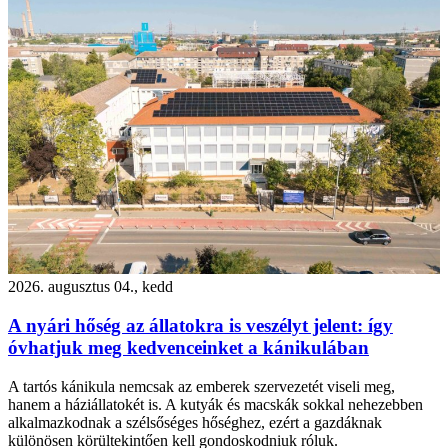
2026. augusztus 04., kedd
A nyári hőség az állatokra is veszélyt jelent: így
óvhatjuk meg kedvenceinket a kánikulában
A tartós kánikula nemcsak az emberek szervezetét viseli meg,
hanem a háziállatokét is. A kutyák és macskák sokkal nehezebben
alkalmazkodnak a szélsőséges hőséghez, ezért a gazdáknak
különösen körültekintően kell gondoskodniuk róluk.