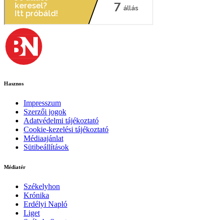
Hasznos
Impresszum
Szerzői jogok
Adatvédelmi tájékoztató
Cookie-kezelési tájékoztató
Médiaajánlat
Sütibeállítások
Médiatér
Székelyhon
Krónika
Erdélyi Napló
Liget