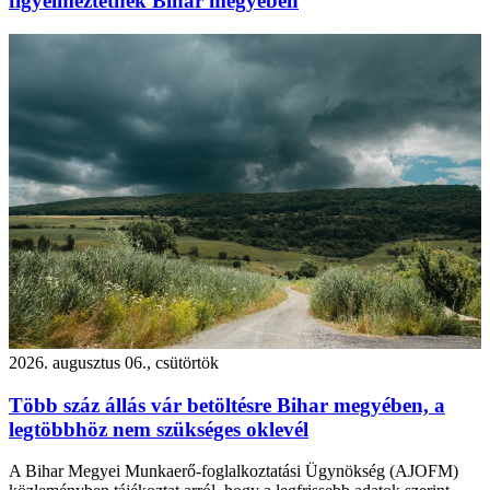
figyelmeztetnek Bihar megyében
2026. augusztus 06., csütörtök
Több száz állás vár betöltésre Bihar megyében, a
legtöbbhöz nem szükséges oklevél
A Bihar Megyei Munkaerő-foglalkoztatási Ügynökség (AJOFM)