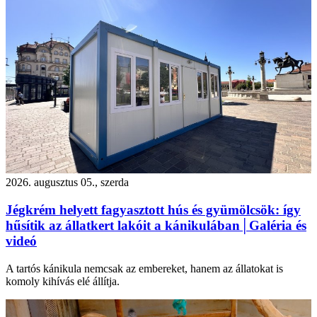
2026. augusztus 05., szerda
Jégkrém helyett fagyasztott hús és gyümölcsök: így
hűsítik az állatkert lakóit a kánikulában│Galéria és
videó
A tartós kánikula nemcsak az embereket, hanem az állatokat is
komoly kihívás elé állítja.