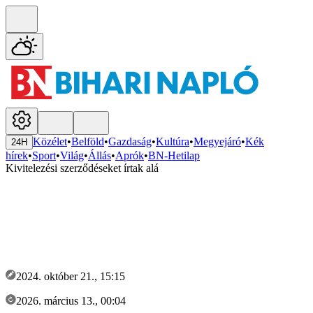
Közélet
•
Belföld
•
Gazdaság
•
Kultúra
•
Megyejáró
•
Kék
24H
hírek
•
Sport
•
Világ
•
Állás
•
Aprók
•
BN-Hetilap
Kivitelezési szerződéseket írtak alá
2024. október 21., 15:15
2026. március 13., 00:04