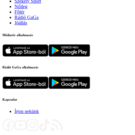
Székely Sport
Nőileg
Főtér
Rádió GaGa
Jóállás
Médiatér alkalmazás
Rádió GaGa alkalmazás
Kapcsolat
Írjon nekünk