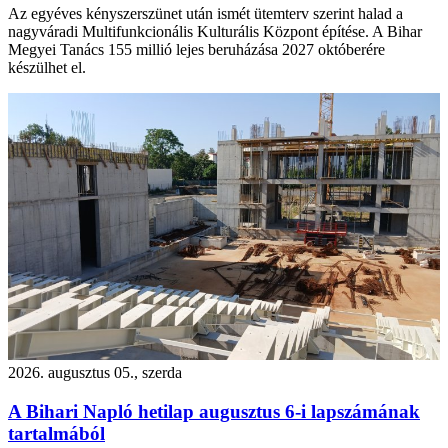
Az egyéves kényszerszünet után ismét ütemterv szerint halad a
nagyváradi Multifunkcionális Kulturális Központ építése. A Bihar
Megyei Tanács 155 millió lejes beruházása 2027 októberére
készülhet el.
2026. augusztus 05., szerda
A Bihari Napló hetilap augusztus 6-i lapszámának
tartalmából