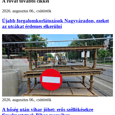
A rovat további cikkei
2026. augusztus 06., csütörtök
Újabb forgalomkorlátozások Nagyváradon, ezeket
az utcákat érdemes elkerülni
2026. augusztus 06., csütörtök
A hőség után vihar jöhet: erős széllökésekre