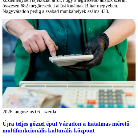
közleményben tájékoztat arról, hogy a legfrissebb adatok szerint
összesen 682 megüresedett állást kínálnak Bihar megyében,
Nagyváradon pedig a szabad munkahelyek száma 433.
2026. augusztus 05., szerda
Újra teljes gőzzel épül Váradon a hatalmas méretű
multifunkcionális kulturális központ