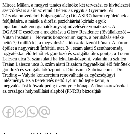
Mircea Mălan, a megyei tanács alelnöke két tervezési és kivitelezési
szerződést is aláírt az elmúlt héten: az egyik a Gyermek- és
Társadalomvédelmi Főigazgatóság (DGASPC) három épületének a
felújítására, a másik a diófási pszichiátriai kórház egyik
ingatlanjának energiahatékonyság-növelésére vonatkozik. A
DGASPC esetében a megbízást a Glory Residence (fővállalkozó) –
Vutan Instalații – Novartis konzorcium kapta, a beruházás értéke
nettó 7,9 millió lej, a megvalósítási időszak tizenöt hónap. A három
épület a nagyváradi Înfrățirii utca 34. szám alatti Szentháromság
fogyatékkal élő felnőttek gondozó és szolgáltatóközpontja, a Traian
Lalescu utca 3. szám alatti hajléktalan-központ, valamint a szintén
Traian Lalescu utca 3. szám alatti Bizalom fogyatékkal élő felnőttek
gondozó és szolgáltatóközpontja. Diófáson a Sabrina com – Drs
Trading – Valyria konzorcium renoválhatja az egészségügyi
intézményt. Ez a befektetés nettó 1,4 millió lejbe kerül, a
megvalósítási időszak pedig tizennyolc hónap. A finanszírozásokat
az országos helyreállítási alapból (PNRR) biztosítják.