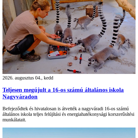
2026. augusztus 04., kedd
Teljesen megújult a 16-os számú általános iskola
Nagyváradon
Befejeződtek és hivatalosan is átvették a nagyváradi 16-os számú
általános iskola teljes felújítási és energiahatékonysági korszerűsítési
munkálatait.