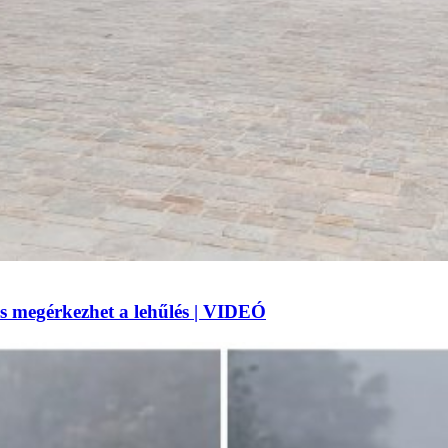
 megérkezhet a lehűlés | VIDEÓ