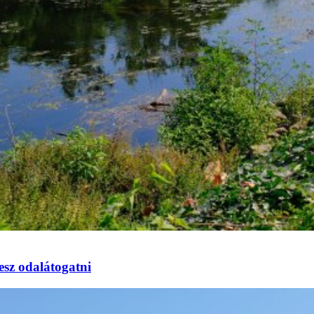
esz odalátogatni