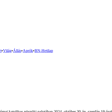
t
•
Világ
•
Állás
•
Aprók
•
BN-Hetilap
ómai katolikus püspöki palotában 2024. október 30-án, szerdán 19 óra