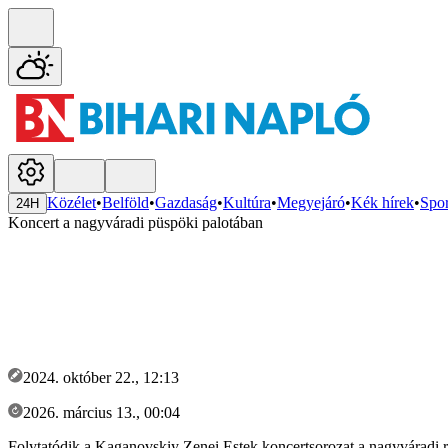
Közélet
•
Belföld
•
Gazdaság
•
Kultúra
•
Megyejáró
•
Kék hírek
•
Spor
24H
Koncert a nagyváradi püspöki palotában
2024. október 22., 12:13
2026. március 13., 00:04
Folytatódik a Kaganovskiy Zenei Estek koncertsorozat a nagyváradi r