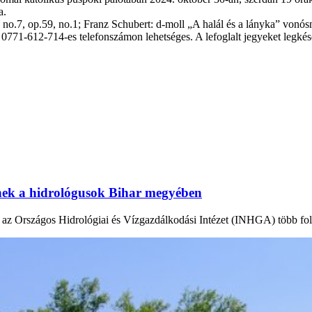
a.
, op.59, no.1; Franz Schubert: d-moll „A halál és a lányka” vonósnég
a 0771-612-714-es telefonszámon lehetséges. A lefoglalt jegyeket legké
tnek a hidrológusok Bihar megyében
en az Országos Hidrológiai és Vízgazdálkodási Intézet (INHGA) több fo