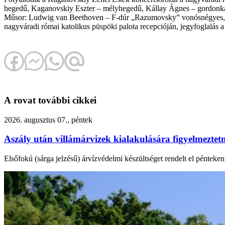
hegedű, Kaganovskiy Eszter – mélyhegedű, Kállay Ágnes – gordonk
Műsor: Ludwig van Beethoven – F-dúr „Razumovsky” vonósnégyes, no.7
nagyváradi római katolikus püspöki palota recepcióján, jegyfoglalás 
A rovat további cikkei
2026. augusztus 07., péntek
Aszály után villámárvizek kialakulására figyelmezte
Elsőfokú (sárga jelzésű) árvízvédelmi készültséget rendelt el péntek