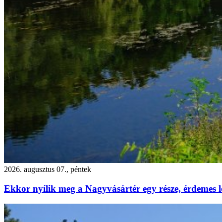
2026. augusztus 07., péntek
Ekkor nyílik meg a Nagyvásártér egy része, érdemes l