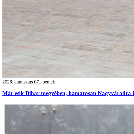
2026. augusztus 07., péntek
Már esik Bihar megyében, hamarosan Nagyváradra is