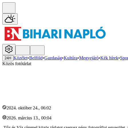
Közélet
•
Belföld
•
Gazdaság
•
Kultúra
•
Megyejáró
•
Kék hírek
•
Spor
24H
Közös fotótárlat
2024. október 24., 06:02
2026. március 13., 00:04
Tűz és Víz címmel közös tárlatot szervez négy fotográfiai egyesület,