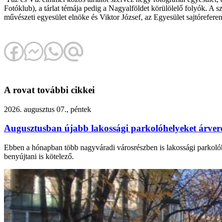
Fotóklub), a tárlat témája pedig a Nagyalföldet körülölelő folyók. A s
művészeti egyesület elnöke és Viktor József, az Egyesület sajtórefere
A rovat további cikkei
2026. augusztus 07., péntek
Augusztusban újabb lakossági parkolóhelyeket árv
Ebben a hónapban több nagyváradi városrészben is lakossági parkolóhel
benyújtani is kötelező.