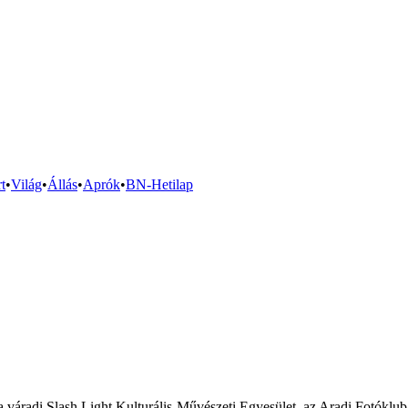
t
•
Világ
•
Állás
•
Aprók
•
BN-Hetilap
 a váradi Slash Light Kulturális-Művészeti Egyesület, az Aradi Fotókl