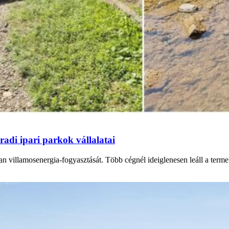
adi ipari parkok vállalatai
n villamosenergia-fogyasztását. Több cégnél ideiglenesen leáll a termel