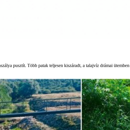
álya pusztít. Több patak teljesen kiszáradt, a talajvíz drámai ütemben