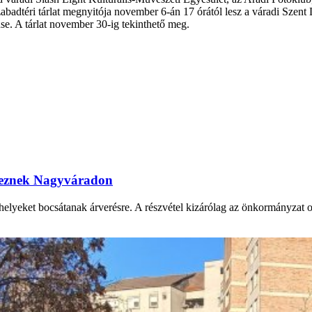
zabadtéri tárlat megnyitója november 6-án 17 órától lesz a váradi Szent 
nse. A tárlat november 30-ig tekinthető meg.
ereznek Nagyváradon
yeket bocsátanak árverésre. A részvétel kizárólag az önkormányzat onli