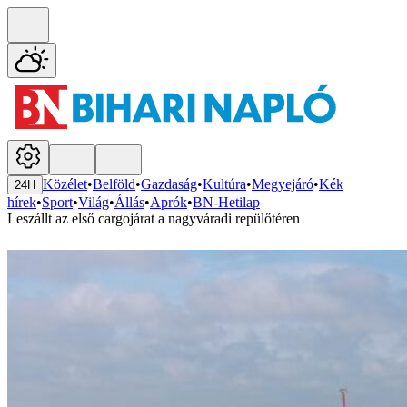
Közélet
•
Belföld
•
Gazdaság
•
Kultúra
•
Megyejáró
•
Kék
24H
hírek
•
Sport
•
Világ
•
Állás
•
Aprók
•
BN-Hetilap
Leszállt az első cargojárat a nagyváradi repülőtéren