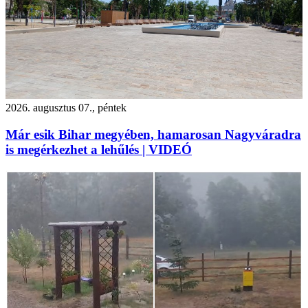
2026. augusztus 07., péntek
Már esik Bihar megyében, hamarosan Nagyváradra
is megérkezhet a lehűlés | VIDEÓ