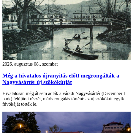
2026. augusztus 08., szombat
Még a hivatalos újranyitás előtt megrongálták a
Nagyvásártér új szökőkútját
Hivatalosan még át sem adták a váradi Nagyvásártér (December 1
park) felújított részét, máris rongálás történt: az új szökőkút egyik
fúvókáját törték le.