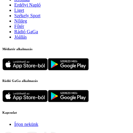
Erdélyi Napló
Liget
Székely Sport
Nőileg
Főtér
Rádió GaGa
Jóállás
Médiatér alkalmazás
Rádió GaGa alkalmazás
Kapcsolat
Írjon nekünk