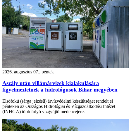
2026. augusztus 07., péntek
Aszály után villámárvizek kialakulására
figyelmeztetnek a hidrológusok Bihar megyében
Elsőfokú (sárga jelzésű) árvízvédelmi készültséget rendelt el
pénteken az Országos Hidrológiai és Vízgazdálkodási Intézet
(INHGA) több folyó vízgyűjtő medencéjére.