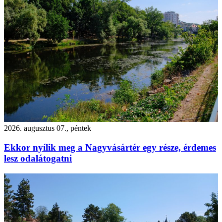
2026. augusztus 07., péntek
Ekkor nyílik meg a Nagyvásártér egy része, érdemes
lesz odalátogatni