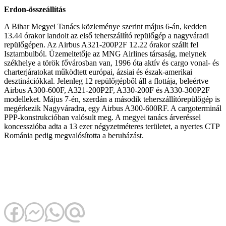
Erdon-összeállítás
A Bihar Megyei Tanács közleménye szerint május 6-án, kedden
13.44 órakor landolt az első teherszállító repülőgép a nagyváradi
repülőgépen. Az Airbus A321-200P2F 12.22 órakor szállt fel
Isztambulból. Üzemeltetője az MNG Airlines társaság, melynek
székhelye a török fővárosban van, 1996 óta aktív és cargo vonal- és
charterjáratokat működtett európai, ázsiai és észak-amerikai
desztinációkkal. Jelenleg 12 repülőgépből áll a flottája, beleértve
Airbus A300-600F, A321-200P2F, A330-200F és A330-300P2F
modelleket. Május 7-én, szerdán a második teherszállítórepülőgép is
megérkezik Nagyváradra, egy Airbus A300-600RF. A cargoterminál
PPP-konstrukcióban valósult meg. A megyei tanács árveréssel
koncesszióba adta a 13 ezer négyzetméteres területet, a nyertes CTP
Románia pedig megvalósította a beruházást.