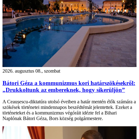
2026. augusztus 08., szombat
Bátori Géza a kommunizmus kori határszökésekről:
„Drukkoltunk az embereknek, hogy sikerüljön”
A Ceaușescu-diktatúra utolsó éveiben a határ mentén élők számára a
szökések történetei mindennapos beszédtémát jelentettek. Ezeket a
történeteket és a kommunizmus végóráit idézte fel a Bihari
Naplónak Bátori Géza, Bors község polgármestere.