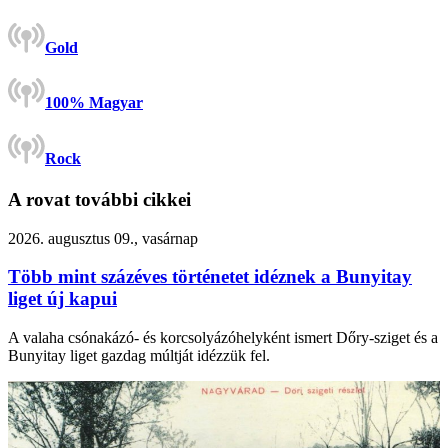
Gold
100% Magyar
Rock
A rovat további cikkei
2026. augusztus 09., vasárnap
Több mint százéves történetet idéznek a Bunyitay
liget új kapui
A valaha csónakázó- és korcsolyázóhelyként ismert Dőry-sziget és a
Bunyitay liget gazdag múltját idézzük fel.