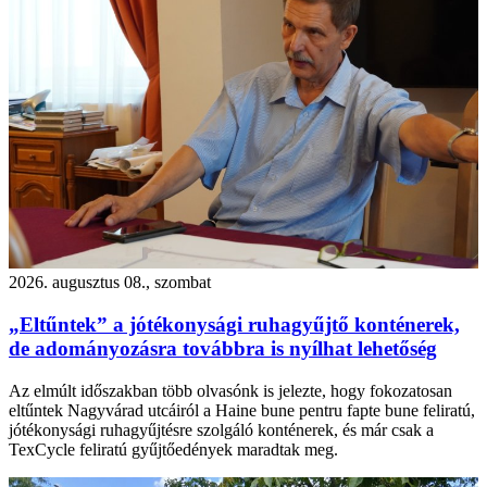
2026. augusztus 08., szombat
„Eltűntek” a jótékonysági ruhagyűjtő konténerek,
de adományozásra továbbra is nyílhat lehetőség
Az elmúlt időszakban több olvasónk is jelezte, hogy fokozatosan
eltűntek Nagyvárad utcáiról a Haine bune pentru fapte bune feliratú,
jótékonysági ruhagyűjtésre szolgáló konténerek, és már csak a
TexCycle feliratú gyűjtőedények maradtak meg.