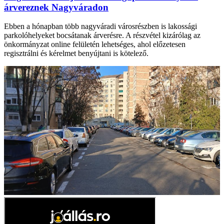
árvereznek Nagyváradon
Ebben a hónapban több nagyváradi városrészben is lakossági
parkolóhelyeket bocsátanak árverésre. A részvétel kizárólag az
önkormányzat online felületén lehetséges, ahol előzetesen
regisztrálni és kérelmet benyújtani is kötelező.