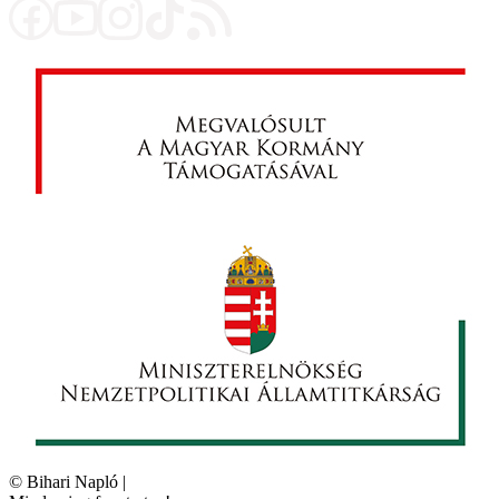
©
Bihari Napló
|