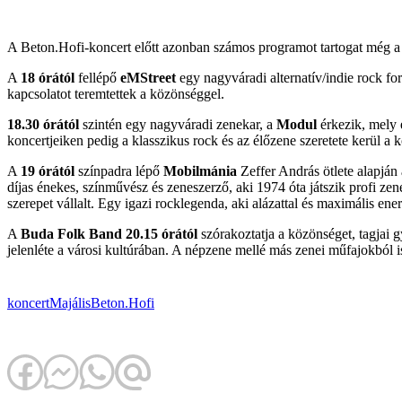
A Beton.Hofi-koncert előtt azonban számos programot tartogat még a M
A
18 órától
fellépő
eMStreet
egy nagyváradi alternatív/indie rock for
kapcsolatot teremtettek a közönséggel.
18.30 órától
szintén egy nagyváradi zenekar, a
Modul
érkezik, mely 
koncertjeiken pedig a klasszikus rock és az élőzene szeretete kerül a
A
19 órától
színpadra lépő
Mobilmánia
Zeffer András ötlete alapján
díjas énekes, színművész és zeneszerző, aki 1974 óta játszik profi ze
szerepet vállalt. Egy igazi rocklegenda, aki alázattal és maximális en
A
Buda Folk Band
20.15 órától
szórakoztatja a közönséget, tagjai
jelenléte a városi kultúrában. A népzene mellé más zenei műfajokból i
koncert
Majális
Beton.Hofi