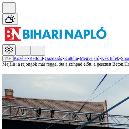
Közélet
•
Belföld
•
Gazdaság
•
Kultúra
•
Megyejáró
•
Kék hírek
•
Spor
24H
Majális: a rajongók már reggel óta a színpad előtt, a gesztust Beton.H