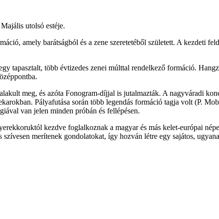
ajális utolsó estéje.
máció, amely barátságból és a zene szeretetéből született. A kezdeti fe
egy tapasztalt, több évtizedes zenei múlttal rendelkező formáció. Hang
 középpontba.
 alakult meg, és azóta Fonogram-díjjal is jutalmazták. A nagyváradi k
nekarokban. Pályafutása során több legendás formáció tagja volt (P. Mob
ergiával van jelen minden próbán és fellépésen.
 gyerekkoruktól kezdve foglalkoznak a magyar és más kelet-európai né
s szívesen merítenek gondolatokat, így hozván létre egy sajátos, ugyana