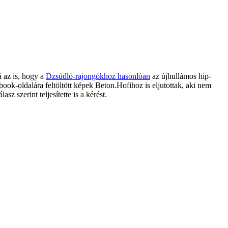
á az is, hogy a
Dzsúdló-rajongókhoz hasonlóan
az újhullámos hip-
ook-oldalára feltöltött képek Beton.Hofihoz is eljutottak, aki nem
z szerint teljesítette is a kérést.