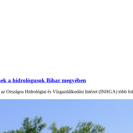
tnek a hidrológusok Bihar megyében
en az Országos Hidrológiai és Vízgazdálkodási Intézet (INHGA) több fo