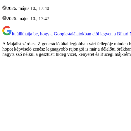
2026. május 10., 17:40
2026. május 10., 17:47
Itt állíthatja be, hogy a Google-találatokban elöl legyen a Bihari
A Majálist záró est Z generáció által legjobban várt fellépője minden 
hopot képviselő zenész legnagyobb rajongói is már a délelőtti órákban
hagyta szó nélkül a gesztust: hideg vizet, kenyeret és Bucegi májkrémet