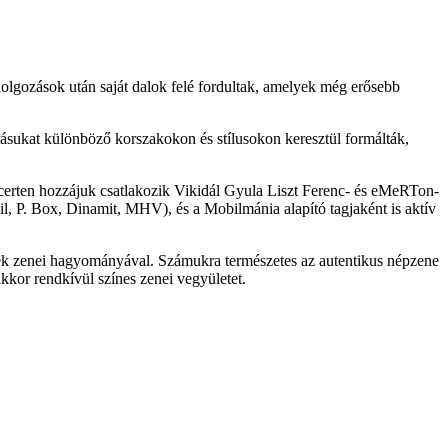
ldolgozások után saját dalok felé fordultak, amelyek még erősebb
zásukat különböző korszakokon és stílusokon keresztül formálták,
oncerten hozzájuk csatlakozik Vikidál Gyula Liszt Ferenc- és eMeRTon-
il, P. Box, Dinamit, MHV), és a Mobilmánia alapító tagjaként is aktív
pek zenei hagyományával. Számukra természetes az autentikus népzene
kkor rendkívül színes zenei vegyületet.