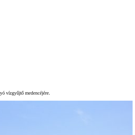
lyó vízgyűjtő medencéjére.