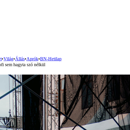
t
•
Világ
•
Állás
•
Aprók
•
BN-Hetilap
ofi sem hagyta szó nélkül