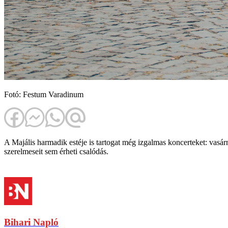
Fotó: Festum Varadinum
A Majális harmadik estéje is tartogat még izgalmas koncerteket: vas
szerelmeseit sem érheti csalódás.
Bihari Napló