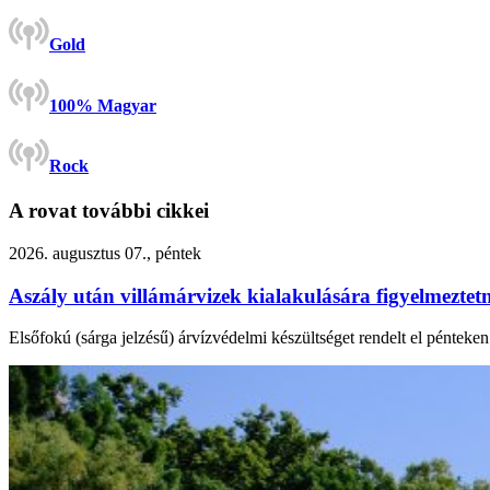
Gold
100% Magyar
Rock
A rovat további cikkei
2026. augusztus 07., péntek
Aszály után villámárvizek kialakulására figyelmezte
Elsőfokú (sárga jelzésű) árvízvédelmi készültséget rendelt el péntek