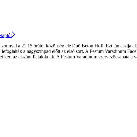
 Napló!
bizonnyal a 21.15 órától közönség elé lépő Beton.Hofi. Ezt támasztja al
 lefoglalták a nagyszínpad előtt az első sort. A Festum Varadinum Faceb
 kért az elszánt fiataloknak. A Festum Varadinum szervezőcsapata a válas