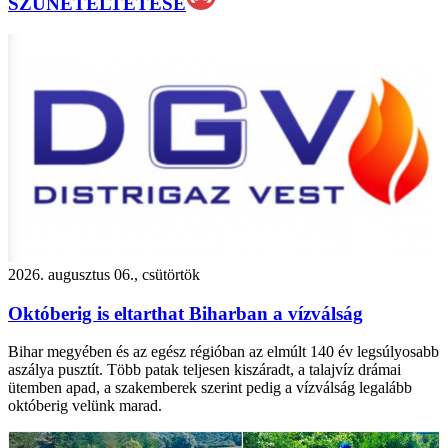
SZÜNETELTETÉSE
2026. augusztus 06., csütörtök
Októberig is eltarthat Biharban a vízválság
Bihar megyében és az egész régióban az elmúlt 140 év legsúlyosabb
aszálya pusztít. Több patak teljesen kiszáradt, a talajvíz drámai
ütemben apad, a szakemberek szerint pedig a vízválság legalább
októberig velünk marad.