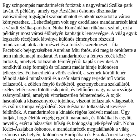
Egy színpompás mandarinrécét fotóztak a nagyváradi Szálka-park
taván. A példány, amely egy Ázsiában őshonos díszmadár
valószínűleg fogságból szabadulhatott és alkalmazkodott a városi
környezethez. „Lehetőségem volt egy csodálatos mandarinrécét látni
a váradi Szálka-parkban. Noha Romániában ritkának számít, ezt a
példányt most városi élőhelyén kaphatjuk lencsevégre. A világ egyik
legszebb récéjének látványa különös élményben részesíti
mindazokat, akik a természet és a fotózás szerelmesei – írta
Facebook-bejegyzésében Aurelian Miu fotós, aki meg is örökítette a
nem mindennapi madarat. A mandarinréce a fényes récék közé
tartozik, amelyek tollazatuk fémfényéről kapták nevüket. A
rendkívül szép formájú és tollazatú madár hímje különösen
jellegzetes. Felismerhető a vörös csőrről, a szemek körüli fehér
félhold alakú mintázatról és a csőr alatti nagy terjedelmű vörös
tollazatról, a zölden fénylő üstökéről, gesztenyebarna szakálláról,
széles fehér szem fölötti csíkjairól, és feltűnően nagy narancssárga
szárnytollairól, amelyek vitorlaszerűen felmerednek. A tojók
hasonlóak a kisasszonyréce tojóihoz, viszont tollazatuk világosabb,
és csőrük tompa végződésű. Szürkésbarna tollazatával kevéssé
feltűnőek. A mandarinréce a kínaiak régóta kedvelt madara. Úgy
tudják, hogy életük végéig együtt maradnak, és fiókáikat is együtt
nevelik, ezért a házastársi hűség és boldogság jelképévé vált. Noha
Kelet-Ázsiában őshonos, a mandarinrécék megtalálhatók a világ
számos más helyén, különösen Európában és Észak-Amerika egyes