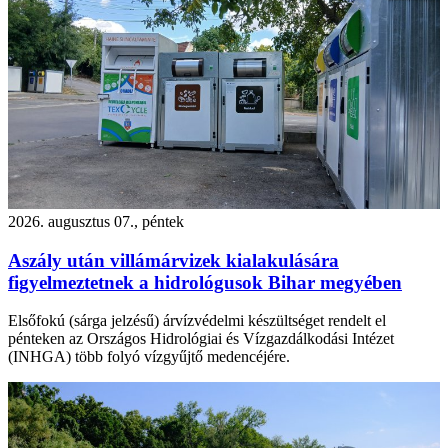
2026. augusztus 07., péntek
Aszály után villámárvizek kialakulására
figyelmeztetnek a hidrológusok Bihar megyében
Elsőfokú (sárga jelzésű) árvízvédelmi készültséget rendelt el
pénteken az Országos Hidrológiai és Vízgazdálkodási Intézet
(INHGA) több folyó vízgyűjtő medencéjére.