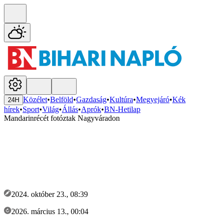
Közélet
•
Belföld
•
Gazdaság
•
Kultúra
•
Megyejáró
•
Kék
24H
hírek
•
Sport
•
Világ
•
Állás
•
Aprók
•
BN-Hetilap
Mandarinrécét fotóztak Nagyváradon
2024. október 23., 08:39
2026. március 13., 00:04