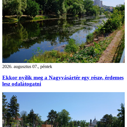
2026. augusztus 07., péntek
Ekkor nyílik meg a Nagyvásártér egy része, érdemes
lesz odalátogatni