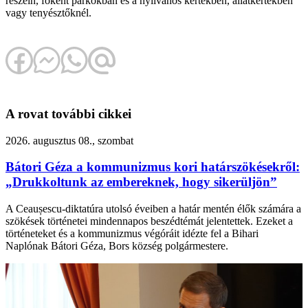
részein, főként parkokban és a nyilvános kertekben, állatkertekben
vagy tenyésztőknél.
A rovat további cikkei
2026. augusztus 08., szombat
Bátori Géza a kommunizmus kori határszökésekről:
„Drukkoltunk az embereknek, hogy sikerüljön”
A Ceaușescu-diktatúra utolsó éveiben a határ mentén élők számára a
szökések történetei mindennapos beszédtémát jelentettek. Ezeket a
történeteket és a kommunizmus végóráit idézte fel a Bihari
Naplónak Bátori Géza, Bors község polgármestere.