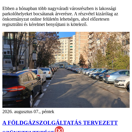
Ebben a hónapban több nagyváradi városrészben is lakossági
parkolóhelyeket bocsátanak árverésre. A részvétel kizárólag az
önkormányzat online felületén lehetséges, ahol előzetesen
regisztrálni és kérelmet benyújtani is kötelező.
2026. augusztus 07., péntek
A FÖLDGÁZSZOLGÁLTATÁS TERVEZETT