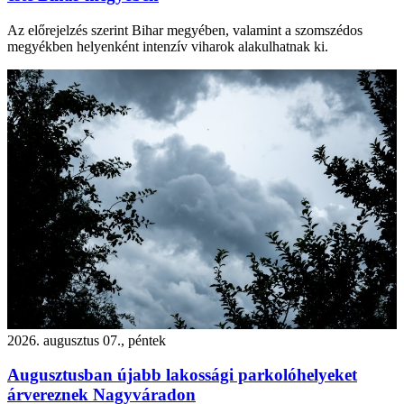
Az előrejelzés szerint Bihar megyében, valamint a szomszédos
megyékben helyenként intenzív viharok alakulhatnak ki.
2026. augusztus 07., péntek
Augusztusban újabb lakossági parkolóhelyeket
árvereznek Nagyváradon