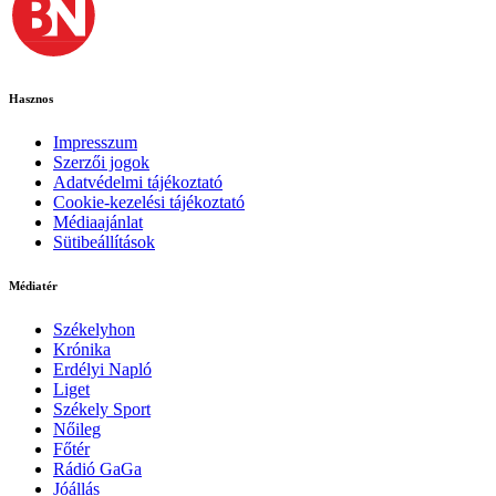
Hasznos
Impresszum
Szerzői jogok
Adatvédelmi tájékoztató
Cookie-kezelési tájékoztató
Médiaajánlat
Sütibeállítások
Médiatér
Székelyhon
Krónika
Erdélyi Napló
Liget
Székely Sport
Nőileg
Főtér
Rádió GaGa
Jóállás