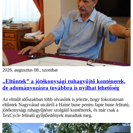
2026. augusztus 08., szombat
„Eltűntek” a jótékonysági ruhagyűjtő konténerek,
de adományozásra továbbra is nyílhat lehetőség
Az elmúlt időszakban több olvasónk is jelezte, hogy fokozatosan
eltűntek Nagyvárad utcáiról a Haine bune pentru fapte bune feliratú,
jótékonysági ruhagyűjtésre szolgáló konténerek, és már csak a
TexCycle feliratú gyűjtőedények maradtak meg.