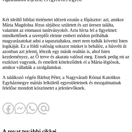
Két ideillő bibliai történetet idézett ezután a főpásztor: azt, amikor
Mária Magdolna Jézus sírjához született és azt üresen találta,
valamint az emmausi tanítványokét. Arra hívta fel a figyelmet:
mindkettőnek a szereplői eleinte emberi módon próbáltak
magyarázatokat adni a tapasztaltakra, mert nem tudták követni Isten
logikáját. Ez a földi valóság sokszor minket is behálóz, a húsvéti út
azonban azt jelenti, létezik egy másik realitás is, ahol Isten
kezdeményez, az Ő terve és akarata valósul meg. Ennek pedig mi az
eszközei vagyunk, és emellett köteleződtek el a Mária-légiósok,
amikor vállalták a szolgálatukat.
A találkozó végén Bărbuț Péter, a Nagyváradi Római Katolikus
Egyházmegye máriás lelkületű egyesületeinek és mozgalmainak
felelőse mondott köszönetet a jelenlevőknek.
A rovat további cikkei