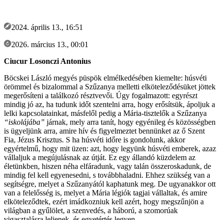
2024. április 13., 16:51
2026. március 13., 00:01
Ciucur Losonczi Antonius
Böcskei László megyés püspök elmélkedésében kiemelte: húsvéti
örömmel és bizalommal a Szűzanya melletti elköteleződésüket jöttek
megerősíteni a találkozó résztvevői. Úgy fogalmazott: egyrészt
mindig jó az, ha tudunk időt szentelni arra, hogy erősítsük, ápoljuk a
lelki kapcsolatainkat, másfelől pedig a Mária-tisztelők a Szűzanya
“iskolájába”
járnak, mely arra tanít, hogy egyénileg és közösségben
is ügyeljünk arra, amire hív és figyelmeztet bennünket az ő Szent
Fia, Jézus Krisztus. S ha húsvéti időre is gondolunk, akkor
egyértelmű, hogy mit üzen: azt, hogy legyünk húsvéti emberek, azaz
vállaljuk a megújulásnak az útját. Ez egy állandó küzdelem az
életünkben, hiszen néha elfáradunk, vagy talán összeroskadunk, de
mindig fel kell egyenesedni, s továbbhaladni. Ehhez szükség van a
segítségre, melyet a Szűzanyától kaphatunk meg. De ugyanakkor ott
van a felelősség is, melyet a Mária légiók tagjai vállaltak, és amire
elköteleződtek, ezért imádkozniuk kell azért, hogy megszűnjön a
világban a gyűlölet, a szenvedés, a háború, a szomorúak
vigasztalásra leljenek, és egyetértés legyen.