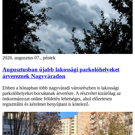
2026. augusztus 07., péntek
Augusztusban újabb lakossági parkolóhelyeket
árvereznek Nagyváradon
Ebben a hónapban több nagyváradi városrészben is lakossági
parkolóhelyeket bocsátanak árverésre. A részvétel kizárólag az
önkormányzat online felületén lehetséges, ahol előzetesen
regisztrálni és kérelmet benyújtani is kötelező.