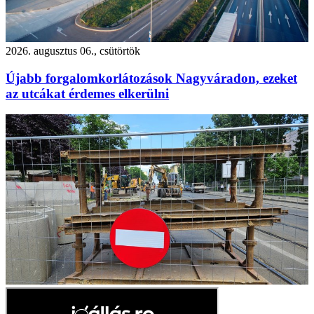
2026. augusztus 06., csütörtök
Újabb forgalomkorlátozások Nagyváradon, ezeket
az utcákat érdemes elkerülni