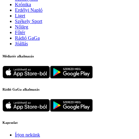
Krónika
Erdélyi Napló
Liget
Székely Sport
Nőileg
Főtér
Rádió GaGa
Jóállás
Médiatér alkalmazás
Rádió GaGa alkalmazás
Kapcsolat
Írjon nekünk