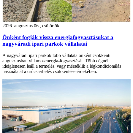
2026. augusztus 06., csütörtök
Önként fogják vissza energiafogyasztásukat a
nagyváradi ipari parkok vállalatai
A nagyváradi ipari parkok több vállalata önként csökkenti
augusztusban villamosenergia-fogyasztását. Több cégnél
ideiglenesen leáll a termelés, vagy mérséklik a légkondicionálás
használatát a csúcsterhelés csökkentése érdekében.