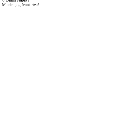
©
Bihari Napló
|
Minden jog fenntartva!