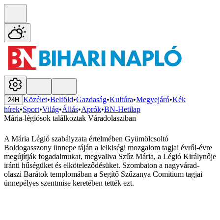
Közélet
•
Belföld
•
Gazdaság
•
Kultúra
•
Megyejáró
•
Kék
24H
hírek
•
Sport
•
Világ
•
Állás
•
Aprók
•
BN-Hetilap
Mária-légiósok találkoztak Váradolasziban
A Mária Légió szabályzata értelmében Gyümölcsoltó
Boldogasszony ünnepe táján a lelkiségi mozgalom tagjai évről-évre
megújítják fogadalmukat, megvallva Szűz Mária, a Légió Királynője
iránti hűségüket és elköteleződésüket. Szombaton a nagyvárad-
olaszi Barátok templomában a Segítő Szűzanya Comitium tagjai
ünnepélyes szentmise keretében tették ezt.