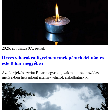
2026. augusztus 07., péntek
Heves viharokra figyelmeztetnek péntek délután és
este Bihar megyében
Az előrejelzés szerint Bihar megyében, valamint a szomszédos
megyékben helyenként intenzív viharok alakulhatnak ki.