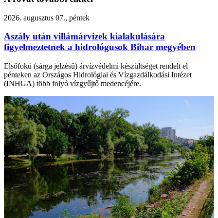
2026. augusztus 07., péntek
Aszály után villámárvizek kialakulására
figyelmeztetnek a hidrológusok Bihar megyében
Elsőfokú (sárga jelzésű) árvízvédelmi készültséget rendelt el
pénteken az Országos Hidrológiai és Vízgazdálkodási Intézet
(INHGA) több folyó vízgyűjtő medencéjére.