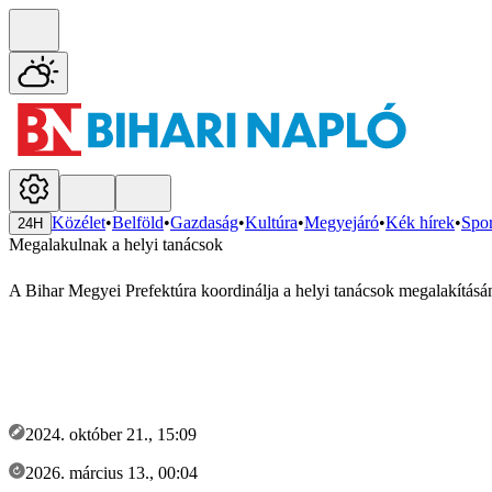
Közélet
•
Belföld
•
Gazdaság
•
Kultúra
•
Megyejáró
•
Kék hírek
•
Spor
24H
Megalakulnak a helyi tanácsok
A Bihar Megyei Prefektúra koordinálja a helyi tanácsok megalakításána
2024. október 21., 15:09
2026. március 13., 00:04