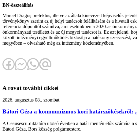
BN-összeállítás
Marcel Dragoș prefektus, illetve az általa kinevezett képviselők jele
törvénykönyv szerint az új helyi tanácsok felállítására és a hivatali 
referenciaidőponttól számítva, ami esetünkben a 2020-as önkormányzat
önkormányzati testületet és az új megyei tanácsot is. Ez azt jelenti, 
közötti intézményi együttműködés biztosítja a hatékony szervezést, va
megyében – olvasható még az intézmény közleményében.
A rovat további cikkei
2026. augusztus 08., szombat
Bátori Géza a kommunizmus kori határszökésekről: 
A Ceaușescu-diktatúra utolsó éveiben a határ mentén élők számára a s
Bátori Géza, Bors község polgármestere.