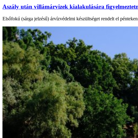
Aszály után villámárvizek kialakulására figyelmezte
Elsőfokú (sárga jelzésű) árvízvédelmi készültséget rendelt el péntek