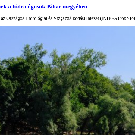
tnek a hidrológusok Bihar megyében
en az Országos Hidrológiai és Vízgazdálkodási Intézet (INHGA) több fo