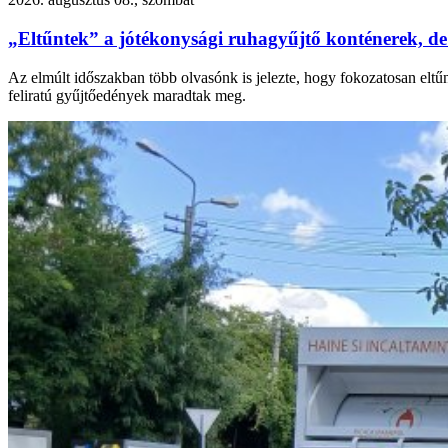
„Eltűntek” a jótékonysági ruhagyűjtő konténerek, de
Az elmúlt időszakban több olvasónk is jelezte, hogy fokozatosan eltű
feliratú gyűjtőedények maradtak meg.