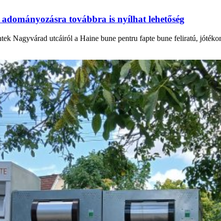
 adományozásra továbbra is nyílhat lehetőség
ntek Nagyvárad utcáiról a Haine bune pentru fapte bune feliratú, jóték