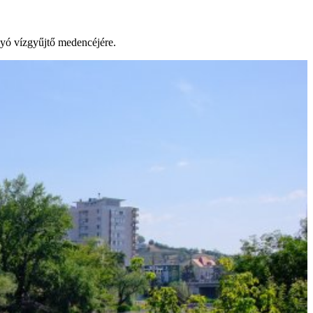
lyó vízgyűjtő medencéjére.