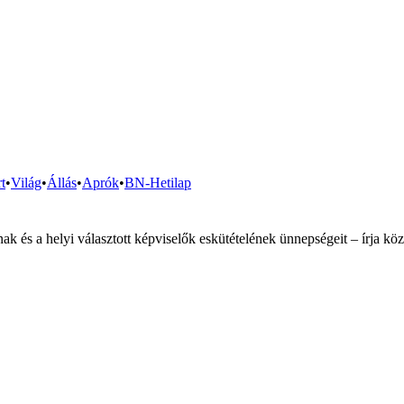
t
•
Világ
•
Állás
•
Aprók
•
BN-Hetilap
k és a helyi választott képviselők eskütételének ünnepségeit – írja kö