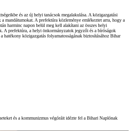
ztségeikbe és az új helyi tanácsok megalakulása. A közigazgatási
ették a mandátumokat. A prefektúra közleménye emlékeztet arra, hogy a
án harminc napon belül meg kell alakítani az összes helyi
tek. A prefektúra, a helyi önkormányzatok jegyzői és a bíróságok
en a hatékony közigazgatás folyamatosságának biztosításához Bihar
éneteket és a kommunizmus végóráit idézte fel a Bihari Naplónak