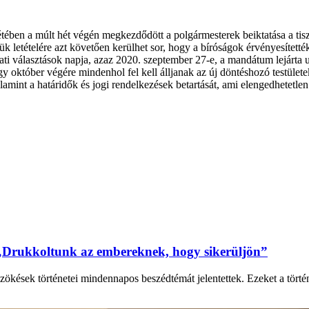
nlétében a múlt hét végén megkezdődött a polgármesterek beiktatása a tis
eskük letételére azt követően kerülhet sor, hogy a bíróságok érvényesít
i választások napja, azaz 2020. szeptember 27-e, a mandátum lejárta ut
hogy október végére mindenhol fel kell álljanak az új döntéshozó testüle
lamint a határidők és jogi rendelkezések betartását, ami elengedhetetl
„Drukkoltunk az embereknek, hogy sikerüljön”
zökések történetei mindennapos beszédtémát jelentettek. Ezeket a tört