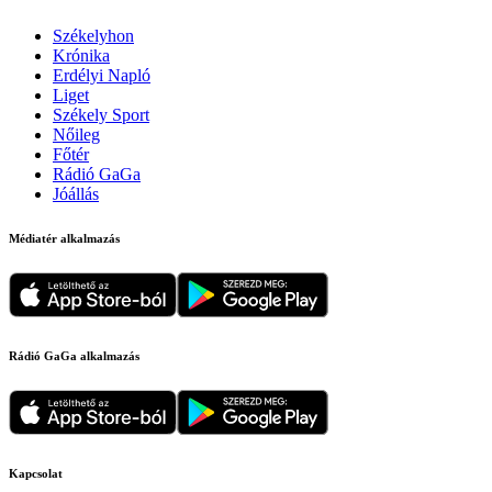
Székelyhon
Krónika
Erdélyi Napló
Liget
Székely Sport
Nőileg
Főtér
Rádió GaGa
Jóállás
Médiatér alkalmazás
Rádió GaGa alkalmazás
Kapcsolat