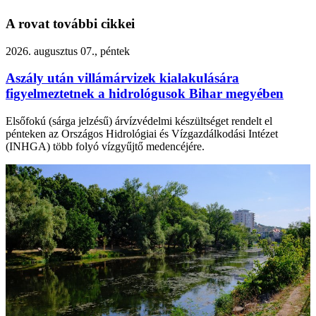
A rovat további cikkei
2026. augusztus 07., péntek
Aszály után villámárvizek kialakulására
figyelmeztetnek a hidrológusok Bihar megyében
Elsőfokú (sárga jelzésű) árvízvédelmi készültséget rendelt el
pénteken az Országos Hidrológiai és Vízgazdálkodási Intézet
(INHGA) több folyó vízgyűjtő medencéjére.