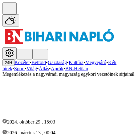
Közélet
•
Belföld
•
Gazdaság
•
Kultúra
•
Megyejáró
•
Kék
24H
hírek
•
Sport
•
Világ
•
Állás
•
Aprók
•
BN-Hetilap
Megemlékezés a nagyváradi magyarság egykori vezetőinek sírjainál
2024. október 29., 15:03
2026. március 13., 00:04