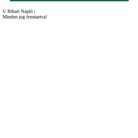
©
Bihari Napló
|
Minden jog fenntartva!