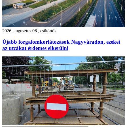
2026. augusztus 06., csütörtök
Újabb forgalomkorlátozások Nagyváradon, ezeket
az utcákat érdemes elkerülni