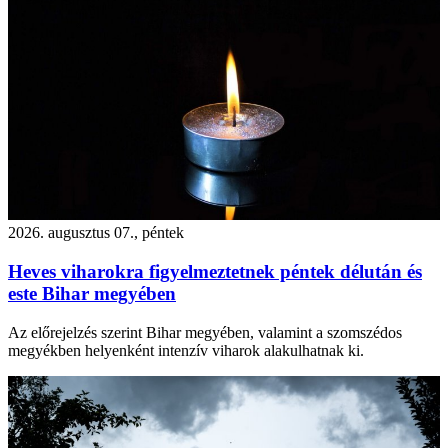
2026. augusztus 07., péntek
Heves viharokra figyelmeztetnek péntek délután és
este Bihar megyében
Az előrejelzés szerint Bihar megyében, valamint a szomszédos
megyékben helyenként intenzív viharok alakulhatnak ki.