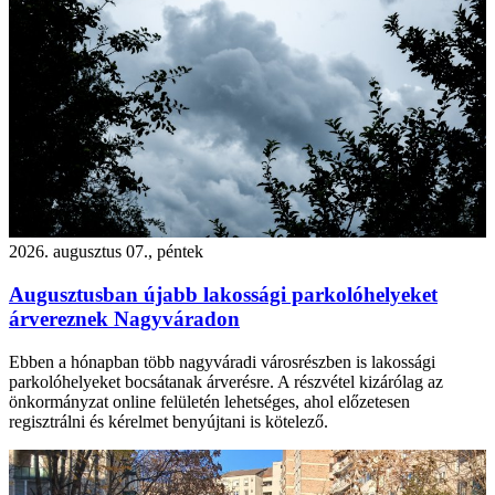
2026. augusztus 07., péntek
Augusztusban újabb lakossági parkolóhelyeket
árvereznek Nagyváradon
Ebben a hónapban több nagyváradi városrészben is lakossági
parkolóhelyeket bocsátanak árverésre. A részvétel kizárólag az
önkormányzat online felületén lehetséges, ahol előzetesen
regisztrálni és kérelmet benyújtani is kötelező.