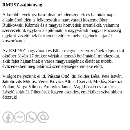
RMDSZ-sajtóanyag
A korábbi évekhez hasonlóan mindenszentek és halottak napja
alkalmából idén is felkeressük a nagyváradi köztemetőben
Rulikowski Kázmér és a magyar honvédek síremlékét, valamint
szervezetünk egykori alapítóinak, a nagyváradi magyar közösség
egykori vezetőinek és kiemelkedő személyiségeinek sírjánál
koszorúzunk.
Az RMDSZ nagyváradi és Bihar megyei szervezetének képviselői
október 31-én 17 órakor várják a temető bejáratánál mindazokat,
akik fejet hajtanának a város magyarságának életét az utóbbi
évtizedekben meghatározó személyiségek emléke előtt.
Virágot helyezünk el id. Pásztai Ottó, dr. Földes Béla, Pete István,
Jakobovits Miklós, Veres-Kovács Attila, Cservák Miklós, Sárközi
Zoltán, Varga Vilmos, Aranyics János, Vági László és Lukács
László sírjánál. Pihenésük legyen csendes, emléküket szívünkben
őrizzük!