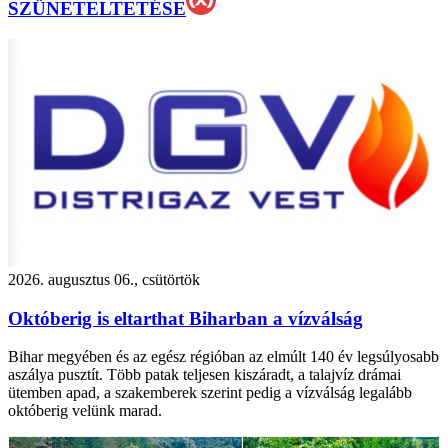
SZÜNETELTETÉSE
2026. augusztus 06., csütörtök
Októberig is eltarthat Biharban a vízválság
Bihar megyében és az egész régióban az elmúlt 140 év legsúlyosabb
aszálya pusztít. Több patak teljesen kiszáradt, a talajvíz drámai
ütemben apad, a szakemberek szerint pedig a vízválság legalább
októberig velünk marad.