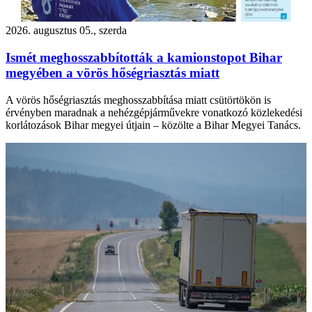
2026. augusztus 05., szerda
Ismét meghosszabbították a kamionstopot Bihar
megyében a vörös hőségriasztás miatt
A vörös hőségriasztás meghosszabbítása miatt csütörtökön is
érvényben maradnak a nehézgépjárművekre vonatkozó közlekedési
korlátozások Bihar megyei útjain – közölte a Bihar Megyei Tanács.