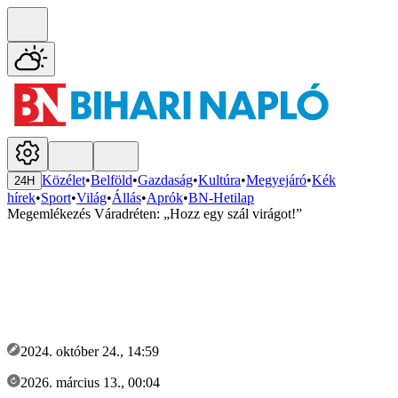
Közélet
•
Belföld
•
Gazdaság
•
Kultúra
•
Megyejáró
•
Kék
24H
hírek
•
Sport
•
Világ
•
Állás
•
Aprók
•
BN-Hetilap
Megemlékezés Váradréten: „Hozz egy szál virágot!”
2024. október 24., 14:59
2026. március 13., 00:04