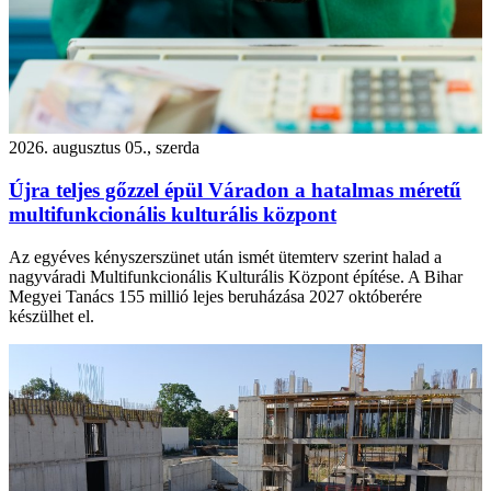
2026. augusztus 05., szerda
Újra teljes gőzzel épül Váradon a hatalmas méretű
multifunkcionális kulturális központ
Az egyéves kényszerszünet után ismét ütemterv szerint halad a
nagyváradi Multifunkcionális Kulturális Központ építése. A Bihar
Megyei Tanács 155 millió lejes beruházása 2027 októberére
készülhet el.