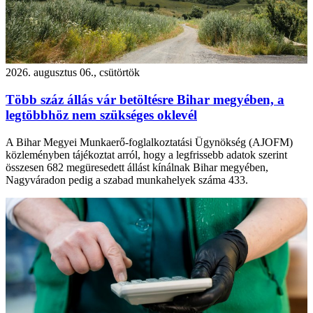
2026. augusztus 06., csütörtök
Több száz állás vár betöltésre Bihar megyében, a
legtöbbhöz nem szükséges oklevél
A Bihar Megyei Munkaerő-foglalkoztatási Ügynökség (AJOFM)
közleményben tájékoztat arról, hogy a legfrissebb adatok szerint
összesen 682 megüresedett állást kínálnak Bihar megyében,
Nagyváradon pedig a szabad munkahelyek száma 433.