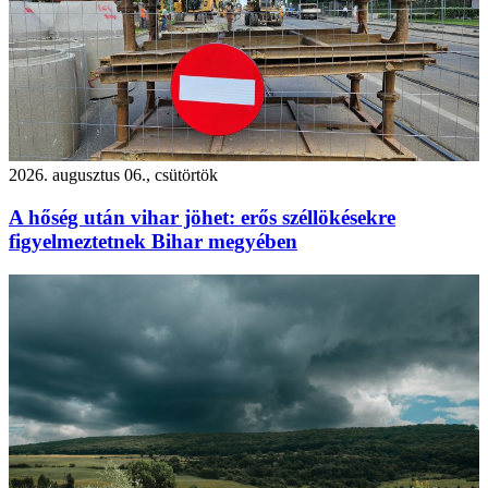
2026. augusztus 06., csütörtök
A hőség után vihar jöhet: erős széllökésekre
figyelmeztetnek Bihar megyében