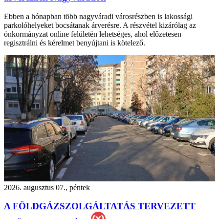
Ebben a hónapban több nagyváradi városrészben is lakossági
parkolóhelyeket bocsátanak árverésre. A részvétel kizárólag az
önkormányzat online felületén lehetséges, ahol előzetesen
regisztrálni és kérelmet benyújtani is kötelező.
2026. augusztus 07., péntek
A FÖLDGÁZSZOLGÁLTATÁS TERVEZETT