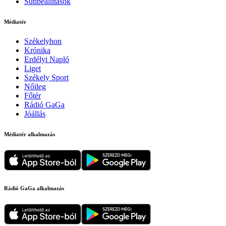
Sütibeállítások
Médiatér
Székelyhon
Krónika
Erdélyi Napló
Liget
Székely Sport
Nőileg
Főtér
Rádió GaGa
Jóállás
Médiatér alkalmazás
Rádió GaGa alkalmazás