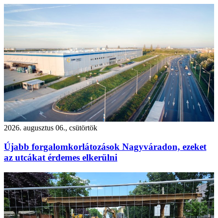
2026. augusztus 06., csütörtök
Újabb forgalomkorlátozások Nagyváradon, ezeket
az utcákat érdemes elkerülni