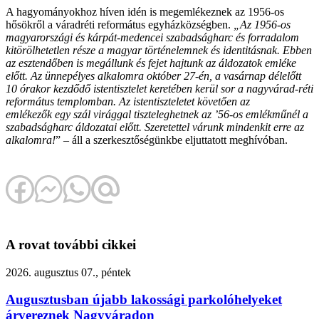
A hagyományokhoz híven idén is megemlékeznek az 1956-os
hősökről a váradréti református egyházközségben.
„Az 1956-os
magyarországi és kárpát-medencei szabadságharc és forradalom
kitörölhetetlen része a magyar történelemnek és identitásnak. Ebben
az esztendőben is megállunk és fejet hajtunk az áldozatok emléke
előtt. Az ünnepélyes alkalomra október 27-én, a vasárnap délelőtt
10 órakor kezdődő istentisztelet keretében kerül sor a nagyvárad-réti
református templomban. Az istentiszteletet követően az
emlékezők egy szál virággal tiszteleghetnek az ’56-os emlékműnél a
szabadságharc áldozatai előtt. Szeretettel várunk mindenkit erre az
alkalomra!
” – áll a szerkesztőségünkbe eljuttatott meghívóban.
A rovat további cikkei
2026. augusztus 07., péntek
Augusztusban újabb lakossági parkolóhelyeket
árvereznek Nagyváradon