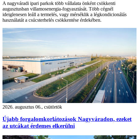
A nagyváradi ipari parkok több vállalata önként csökkenti
augusztusban villamosenergia-fogyasztását. Több cégnél
ideiglenesen leáll a termelés, vagy mérséklik a légkondicionálás
használatát a csúcsterhelés csökkentése érdekében.
2026. augusztus 06., csütörtök
Újabb forgalomkorlátozások Nagyváradon, ezeket
az utcákat érdemes elkerülni