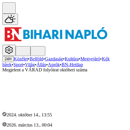
Közélet
•
Belföld
•
Gazdaság
•
Kultúra
•
Megyejáró
•
Kék
24H
hírek
•
Sport
•
Világ
•
Állás
•
Aprók
•
BN-Hetilap
Megjelent a VÁRAD folyóirat októberi száma
2024. október 14., 13:55
2026. március 13., 00:04