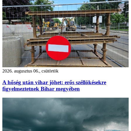
2026. augusztus 06., csütörtök
A hőség után vihar jöhet: erős széllökésekre
figyelmeztetnek Bihar megyében