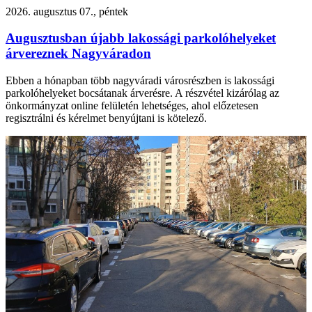
2026. augusztus 07., péntek
Augusztusban újabb lakossági parkolóhelyeket
árvereznek Nagyváradon
Ebben a hónapban több nagyváradi városrészben is lakossági
parkolóhelyeket bocsátanak árverésre. A részvétel kizárólag az
önkormányzat online felületén lehetséges, ahol előzetesen
regisztrálni és kérelmet benyújtani is kötelező.