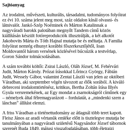
Sajtóanyag
Az irodalmi, művészeti, kulturális, társadalmi, tudományos folyóirat
ez évi 10. száma jelent meg most, száz oldalon kínál olvasni- és
látnivalót. Jankó-Szép Noéminek és Márton Katalinnak a
nagyváradi barokk palotában megnyílt Tandem című közös
kiállításán készült fotóreprodukciók illusztrálják, a két alkotót
Jakobovits Márta és Tóth Hajnal mutatja be és méltatja. A Familia
folyóirat nemrég elhunyt korábbi főszerkesztőjétől, Ioan
Moldovantól három versének közlésével búcsúzik a testvérlap,
Goron Sándor tolmácsolásában.
A szám további költői: Zsirai László, Oláh József, M. Fehérvári
Judit, Márton Károly. Prózai írásokkal Lőrincz György, Fábián
Judit, Wessely Gábor, valamint Zentai László van jelen az októberi
Váradban, aki szeptember végén távozott az élők sorából. A kiváló
debreceni irodalomtörténész, kritikus, Bertha Zoltán írása Illyés
Gyula versremekének, az Egy mondat a zsarnokságról címűnek egy
– némelyek által félremagyarázott – fordulatát, a „mindenki szem a
láncban” állítást elemzi.
A friss Váradban a történettudomány az átlagnál több teret kapott.
Fleisz János az aradi vértanúk emléke előtt is tisztelegve mutatja be
tanulmányában a nagyváradi születésű Nagysándor József tábornok
szerepét Buda 1849. májusi visszafoglalásában, több életrajzi