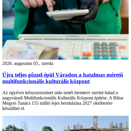
2026. augusztus 05., szerda
Újra teljes gőzzel épül Váradon a hatalmas méretű
multifunkcionális kulturális központ
Az egyéves kényszerszünet után ismét ütemterv szerint halad a
nagyváradi Multifunkcionális Kulturális Központ építése. A Bihar
Megyei Tanács 155 millió lejes beruházása 2027 októberére
készülhet el.