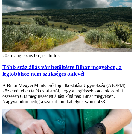
2026. augusztus 06., csütörtök
Több száz állás vár betöltésre Bihar megyében, a
legtöbbhöz nem szükséges oklevél
A Bihar Megyei Munkaerő-foglalkoztatási Ügynökség (AJOFM)
közleményben tájékoztat arról, hogy a legfrissebb adatok szerint
összesen 682 megüresedett állást kínálnak Bihar megyében,
Nagyváradon pedig a szabad munkahelyek száma 433.