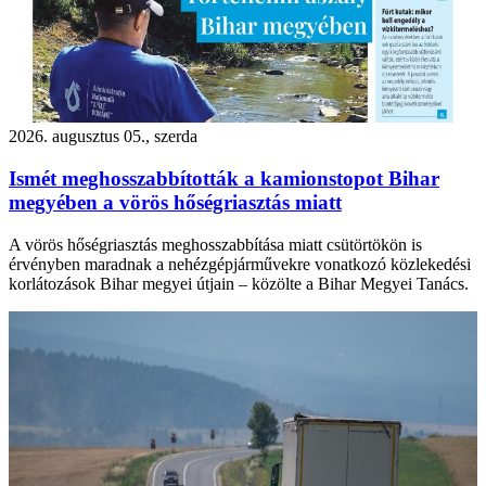
2026. augusztus 05., szerda
Ismét meghosszabbították a kamionstopot Bihar
megyében a vörös hőségriasztás miatt
A vörös hőségriasztás meghosszabbítása miatt csütörtökön is
érvényben maradnak a nehézgépjárművekre vonatkozó közlekedési
korlátozások Bihar megyei útjain – közölte a Bihar Megyei Tanács.