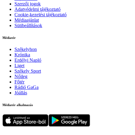
Szerzői jogok
Adatvédelmi tájékoztató
Cookie-kezelési tájékoztató
Médiaajánlat
Sütibeállítások
Médiatér
Székelyhon
Krónika
Erdélyi Napló
Liget
Székely Sport
Nőileg
Főtér
Rádió GaGa
Jóállás
Médiatér alkalmazás