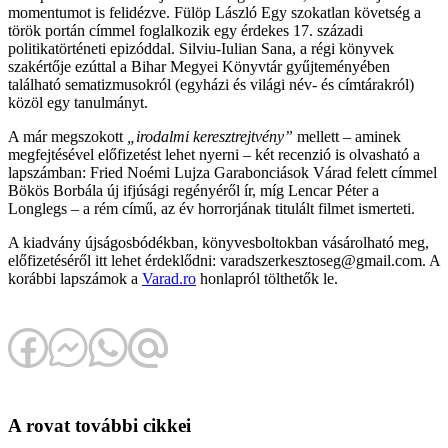
momentumot is felidézve. Fülöp László Egy szokatlan követség a
török portán címmel foglalkozik egy érdekes 17. századi
politikatörténeti epizóddal. Silviu-Iulian Sana, a régi könyvek
szakértője ezúttal a Bihar Megyei Könyvtár gyűjteményében
található sematizmusokról (egyházi és világi név- és címtárakról)
közöl egy tanulmányt.
A már megszokott
„irodalmi keresztrejtvény”
mellett – aminek
megfejtésével előfizetést lehet nyerni – két recenzió is olvasható a
lapszámban: Fried Noémi Lujza Garabonciások Várad felett címmel
Bökös Borbála új ifjúsági regényéről ír, míg Lencar Péter a
Longlegs – a rém című, az év horrorjának titulált filmet ismerteti.
A kiadvány újságosbódékban, könyvesboltokban vásárolható meg,
előfizetéséről itt lehet érdeklődni: varadszerkesztoseg@gmail.com. A
korábbi lapszámok a
Varad.ro
honlapról tölthetők le.
A rovat további cikkei