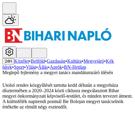
Közélet
•
Belföld
•
Gazdaság
•
Kultúra
•
Megyejáró
•
Kék
24H
hírek
•
Sport
•
Világ
•
Állás
•
Aprók
•
BN-Hetilap
Meglepő fejlemény a megyei tanács mandátumzáró ülésén
Utolsó rendes közgyűlését tartotta kedd délután a megyeháza
dísztermében a 2020–2024 közti ciklusra megválasztott Bihar
megyei önkormányzati képviselő-testület, és minden tervezet átment.
A különfélék napirendi pontnál Ilie Bolojan megyei tanácselnök
értékelte az elmúlt négy esztendőt.