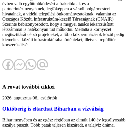
évben való együttműködésért a frakcióknak és a
partnerintézményeknek, legfőképpen a váradi polgármesteri
hivatalnak, a vidéki települési önkormányzatoknak, valamint az
Országos Közúti Infrastruktúra-kezelő Társaságnak (CNAIR).
Szerinte bebizonyosodott, hogy a megyei tanács lekarcsúsított
létszámmal is hatékonyan tud működni. Méltatta a környezet
megtisztítását célzó projekteket, a főbb közberuházások közül pedig
kiemelte a közúti infrastruktúrába történteket, illetve a repülőtér
korszerűsítését.
A rovat további cikkei
2026. augusztus 06., csütörtök
Októberig is eltarthat Biharban a vízválság
Bihar megyében és az egész régióban az elmúlt 140 év legsúlyosabb
aszálya pusztít. Több patak teljesen kiszáradt, a talajvíz drámai