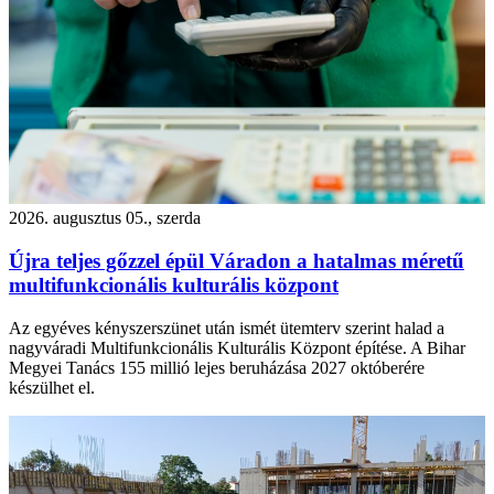
2026. augusztus 05., szerda
Újra teljes gőzzel épül Váradon a hatalmas méretű
multifunkcionális kulturális központ
Az egyéves kényszerszünet után ismét ütemterv szerint halad a
nagyváradi Multifunkcionális Kulturális Központ építése. A Bihar
Megyei Tanács 155 millió lejes beruházása 2027 októberére
készülhet el.