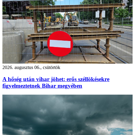
2026. augusztus 06., csütörtök
A hőség után vihar jöhet: erős széllökésekre
figyelmeztetnek Bihar megyében