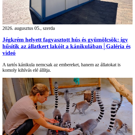
2026. augusztus 05., szerda
Jégkrém helyett fagyasztott hús és gyümölcsök: így
hűsítik az állatkert lakóit a kánikulában│Galéria és
videó
A tartós kánikula nemcsak az embereket, hanem az állatokat is
komoly kihívás elé állítja.