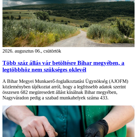
2026. augusztus 06., csütörtök
Több száz állás vár betöltésre Bihar megyében, a
legtöbbhöz nem szükséges oklevél
A Bihar Megyei Munkaerő-foglalkoztatási Ügynökség (AJOFM)
közleményben tájékoztat arról, hogy a legfrissebb adatok szerint
összesen 682 megüresedett állást kínálnak Bihar megyében,
Nagyváradon pedig a szabad munkahelyek száma 433.