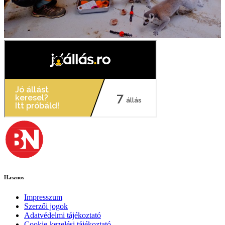
Hasznos
Impresszum
Szerzői jogok
Adatvédelmi tájékoztató
Cookie-kezelési tájékoztató