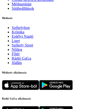
Médiaajánlat
Sütibeállítások
Médiatér
Székelyhon
Krónika
Erdélyi Napló
Liget
Székely Sport
Nőileg
Főtér
Rádió GaGa
Jóállás
Médiatér alkalmazás
Rádió GaGa alkalmazás