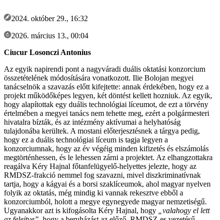
2024. október 29., 16:32
2026. március 13., 00:04
Ciucur Losonczi Antonius
Az egyik napirendi pont a nagyváradi duális oktatási konzorcium
összetételének módosítására vonatkozott. Ilie Bolojan megyei
tanácselnök a szavazás előtt kifejtette: annak érdekében, hogy ez a
projekt működőképes legyen, két döntést kellett hozniuk. Az egyik,
hogy alapítottak egy duális technológiai líceumot, de ezt a törvény
értelmében a megyei tanács nem tehette meg, ezért a polgármesteri
hivatalra bízták, és az intézmény aktívumai a helyhatóság
tulajdonába kerültek. A mostani előterjesztésnek a tárgya pedig,
hogy ez a duális technológiai líceum is tagja legyen a
konzorciumnak, hogy az év végéig minden kifizetés és elszámolás
megtörténhessen, és le lehessen zárni a projektet. Az elhangzottakra
reagálva Kéry Hajnal főtanfelügyelő-helyettes jelezte, hogy az
RMDSZ-frakció nemmel fog szavazni, mivel diszkriminatívnak
tartja, hogy a kágyai és a borsi szaklíceumok, ahol magyar nyelven
folyik az oktatás, még mindig ki vannak rekesztve ebből a
konzorciumból, holott a megye egynegyede magyar nemzetiségű.
Ugyanakkor azt is kifogásolta Kéry Hajnal, hogy
„valahogy el lett
az felejtve”
, hogy a beruházást az előző, RMDSZ-es vezetésű