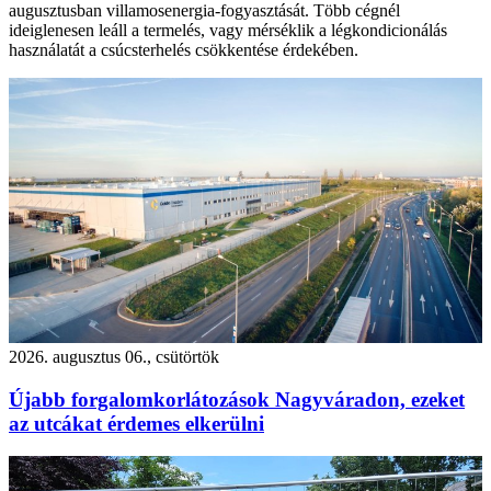
augusztusban villamosenergia-fogyasztását. Több cégnél
ideiglenesen leáll a termelés, vagy mérséklik a légkondicionálás
használatát a csúcsterhelés csökkentése érdekében.
2026. augusztus 06., csütörtök
Újabb forgalomkorlátozások Nagyváradon, ezeket
az utcákat érdemes elkerülni