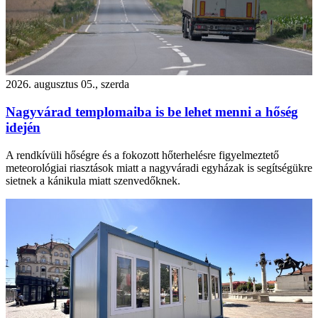
2026. augusztus 05., szerda
Nagyvárad templomaiba is be lehet menni a hőség
idején
A rendkívüli hőségre és a fokozott hőterhelésre figyelmeztető
meteorológiai riasztások miatt a nagyváradi egyházak is segítségükre
sietnek a kánikula miatt szenvedőknek.