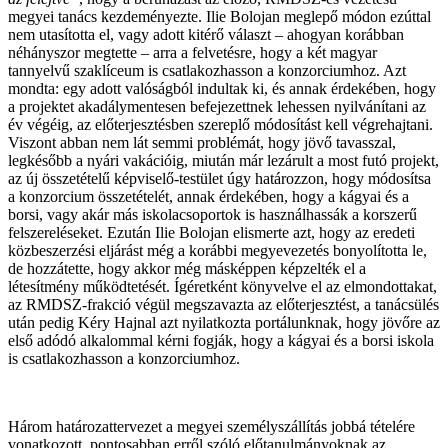
megyei tanács kezdeményezte. Ilie Bolojan meglepő módon ezúttal
nem utasította el, vagy adott kitérő választ – ahogyan korábban
néhányszor megtette – arra a felvetésre, hogy a két magyar
tannyelvű szaklíceum is csatlakozhasson a konzorciumhoz. Azt
mondta: egy adott valóságból indultak ki, és annak érdekében, hogy
a projektet akadálymentesen befejezettnek lehessen nyilvánítani az
év végéig, az előterjesztésben szereplő módosítást kell végrehajtani.
Viszont abban nem lát semmi problémát, hogy jövő tavasszal,
legkésőbb a nyári vakációig, miután már lezárult a most futó projekt,
az új összetételű képviselő-testület úgy határozzon, hogy módosítsa
a konzorcium összetételét, annak érdekében, hogy a kágyai és a
borsi, vagy akár más iskolacsoportok is használhassák a korszerű
felszereléseket. Ezután Ilie Bolojan elismerte azt, hogy az eredeti
közbeszerzési eljárást még a korábbi megyevezetés bonyolította le,
de hozzátette, hogy akkor még másképpen képzelték el a
létesítmény működtetését. Ígéretként könyvelve el az elmondottakat,
az RMDSZ-frakció végül megszavazta az előterjesztést, a tanácsülés
után pedig Kéry Hajnal azt nyilatkozta portálunknak, hogy jövőre az
első adódó alkalommal kérni fogják, hogy a kágyai és a borsi iskola
is csatlakozhasson a konzorciumhoz.
Három határozattervezet a megyei személyszállítás jobbá tételére
vonatkozott, pontosabban erről szóló előtanulmányoknak az