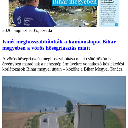
2026. augusztus 05., szerda
Ismét meghosszabbították a kamionstopot Bihar
megyében a vörös hőségriasztás miatt
A vörös hőségriasztás meghosszabbítása miatt csütörtökön is
érvényben maradnak a nehézgépjárművekre vonatkozó közlekedési
korlátozások Bihar megyei útjain – közölte a Bihar Megyei Tanács.