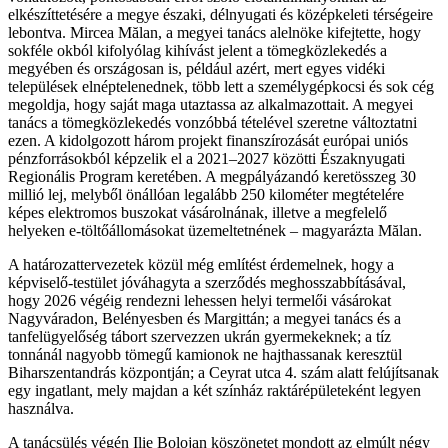
elkészíttetésére a megye északi, délnyugati és középkeleti térségeire
lebontva. Mircea Mălan, a megyei tanács alelnöke kifejtette, hogy
sokféle okból kifolyólag kihívást jelent a tömegközlekedés a
megyében és országosan is, például azért, mert egyes vidéki
települések elnéptelenednek, több lett a személygépkocsi és sok cég
megoldja, hogy saját maga utaztassa az alkalmazottait. A megyei
tanács a tömegközlekedés vonzóbbá tételével szeretne változtatni
ezen. A kidolgozott három projekt finanszírozását európai uniós
pénzforrásokból képzelik el a 2021–2027 közötti Északnyugati
Regionális Program keretében. A megpályázandó keretösszeg 30
millió lej, melyből önállóan legalább 250 kilométer megtételére
képes elektromos buszokat vásárolnának, illetve a megfelelő
helyeken e-töltőállomásokat üzemeltetnének – magyarázta Mălan.
A határozattervezetek közül még említést érdemelnek, hogy a
képviselő-testület jóváhagyta a szerződés meghosszabbításával,
hogy 2026 végéig rendezni lehessen helyi termelői vásárokat
Nagyváradon, Belényesben és Margittán; a megyei tanács és a
tanfelügyelőség tábort szervezzen ukrán gyermekeknek; a tíz
tonnánál nagyobb tömegű kamionok ne hajthassanak keresztül
Biharszentandrás központján; a Ceyrat utca 4. szám alatt felújítsanak
egy ingatlant, mely majdan a két színház raktárépületeként legyen
használva.
A tanácsülés végén Ilie Bolojan köszönetet mondott az elmúlt négy