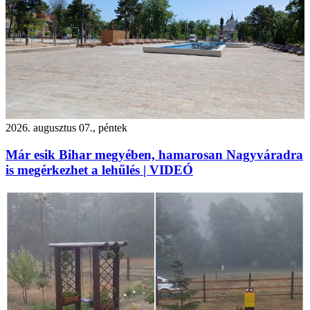
2026. augusztus 07., péntek
Már esik Bihar megyében, hamarosan Nagyváradra
is megérkezhet a lehűlés | VIDEÓ