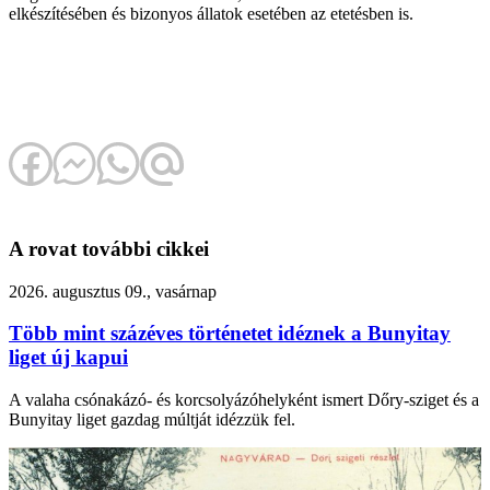
elkészítésében és bizonyos állatok esetében az etetésben is.
A rovat további cikkei
2026. augusztus 09., vasárnap
Több mint százéves történetet idéznek a Bunyitay
liget új kapui
A valaha csónakázó- és korcsolyázóhelyként ismert Dőry-sziget és a
Bunyitay liget gazdag múltját idézzük fel.