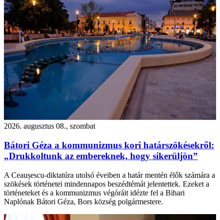
2026. augusztus 08., szombat
Bátori Géza a kommunizmus kori határszökésekről:
„Drukkoltunk az embereknek, hogy sikerüljön”
A Ceaușescu-diktatúra utolsó éveiben a határ mentén élők számára a
szökések történetei mindennapos beszédtémát jelentettek. Ezeket a
történeteket és a kommunizmus végóráit idézte fel a Bihari
Naplónak Bátori Géza, Bors község polgármestere.