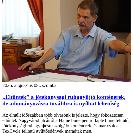
2026. augusztus 08., szombat
„Eltűntek” a jótékonysági ruhagyűjtő konténerek,
de adományozásra továbbra is nyílhat lehetőség
Az elmúlt időszakban több olvasónk is jelezte, hogy fokozatosan
eltűntek Nagyvárad utcáiról a Haine bune pentru fapte bune feliratú,
jótékonysági ruhagyűjtésre szolgáló konténerek, és már csak a
TexCycle feliratú gyűjtőedények maradtak meg.