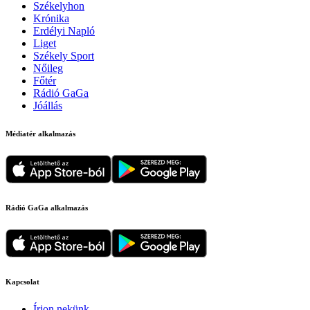
Székelyhon
Krónika
Erdélyi Napló
Liget
Székely Sport
Nőileg
Főtér
Rádió GaGa
Jóállás
Médiatér alkalmazás
Rádió GaGa alkalmazás
Kapcsolat
Írjon nekünk