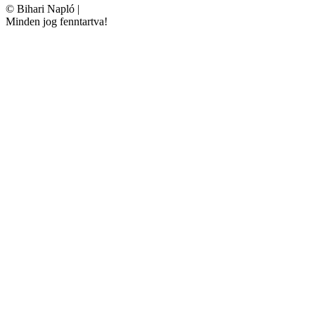
©
Bihari Napló
|
Minden jog fenntartva!