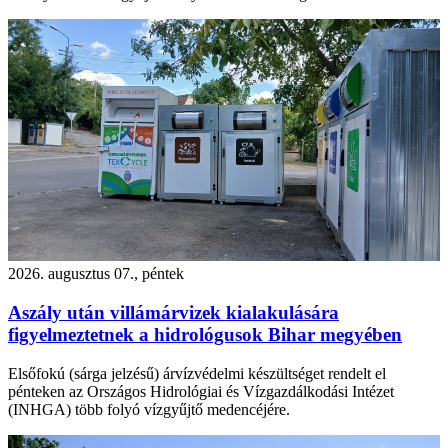
2026. augusztus 07., péntek
Aszály után villámárvizek kialakulására
figyelmeztetnek a hidrológusok Bihar megyében
Elsőfokú (sárga jelzésű) árvízvédelmi készültséget rendelt el
pénteken az Országos Hidrológiai és Vízgazdálkodási Intézet
(INHGA) több folyó vízgyűjtő medencéjére.