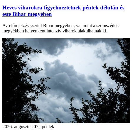
Heves viharokra figyelmeztetnek péntek délután és
este Bihar megyében
Az előrejelzés szerint Bihar megyében, valamint a szomszédos
megyékben helyenként intenzív viharok alakulhatnak ki.
2026. augusztus 07., péntek