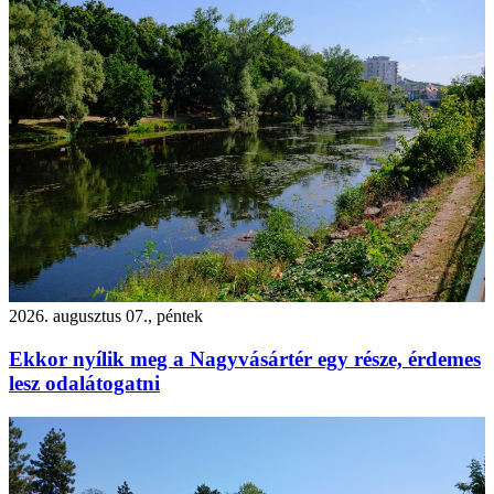
2026. augusztus 07., péntek
Ekkor nyílik meg a Nagyvásártér egy része, érdemes
lesz odalátogatni