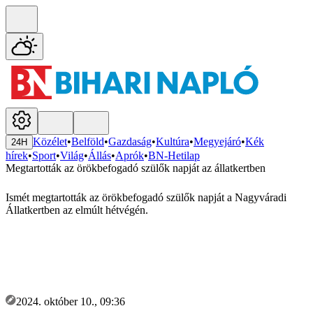
Közélet
•
Belföld
•
Gazdaság
•
Kultúra
•
Megyejáró
•
Kék
24H
hírek
•
Sport
•
Világ
•
Állás
•
Aprók
•
BN-Hetilap
Megtartották az örökbefogadó szülők napját az állatkertben
Ismét megtartották az örökbefogadó szülők napját a Nagyváradi
Állatkertben az elmúlt hétvégén.
2024. október 10., 09:36