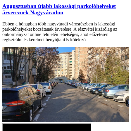
Augusztusban újabb lakossági parkolóhelyeket
árvereznek Nagyváradon
Ebben a hónapban több nagyváradi városrészben is lakossági
parkolóhelyeket bocsátanak árverésre. A részvétel kizárólag az
önkormányzat online felületén lehetséges, ahol előzetesen
regisztrálni és kérelmet benyújtani is kötelező.