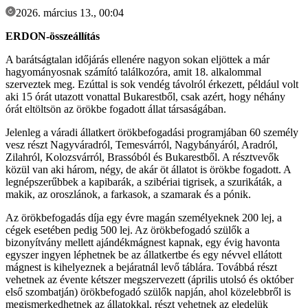
2026. március 13., 00:04
ERDON-összeállítás
A barátságtalan időjárás ellenére nagyon sokan eljöttek a már
hagyományosnak számító találkozóra, amit 18. alkalommal
szerveztek meg. Ezúttal is sok vendég távolról érkezett, például volt
aki 15 órát utazott vonattal Bukarestből, csak azért, hogy néhány
órát eltöltsön az örökbe fogadott állat társaságában.
Jelenleg a váradi állatkert örökbefogadási programjában 60 személy
vesz részt Nagyváradról, Temesvárról, Nagybányáról, Aradról,
Zilahról, Kolozsvárról, Brassóból és Bukarestből. A résztvevők
közül van aki három, négy, de akár öt állatot is örökbe fogadott. A
legnépszerűbbek a kapibarák, a szibériai tigrisek, a szurikáták, a
makik, az oroszlánok, a farkasok, a szamarak és a pónik.
Az örökbefogadás díja egy évre magán személyeknek 200 lej, a
cégek esetében pedig 500 lej. Az örökbefogadó szülők a
bizonyítvány mellett ajándékmágnest kapnak, egy évig havonta
egyszer ingyen léphetnek be az állatkertbe és egy névvel ellátott
mágnest is kihelyeznek a bejáratnál levő táblára. Továbbá részt
vehetnek az évente kétszer megszervezett (április utolsó és október
első szombatján) örökbefogadó szülők napján, ahol közelebbről is
megismerkedhetnek az állatokkal, részt vehetnek az eledelük