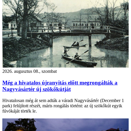
2026. augusztus 08., szombat
Még a hivatalos újranyitás előtt megrongálták a
Nagyvásártér új szökőkútját
Hivatalosan még át sem adták a váradi Nagyvásártér (December 1
park) felújított részét, máris rongálás történt: az új szökőkút egyik
fúvókáját törték le.