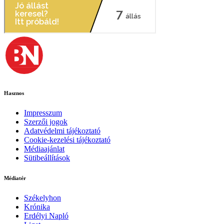
Hasznos
Impresszum
Szerzői jogok
Adatvédelmi tájékoztató
Cookie-kezelési tájékoztató
Médiaajánlat
Sütibeállítások
Médiatér
Székelyhon
Krónika
Erdélyi Napló