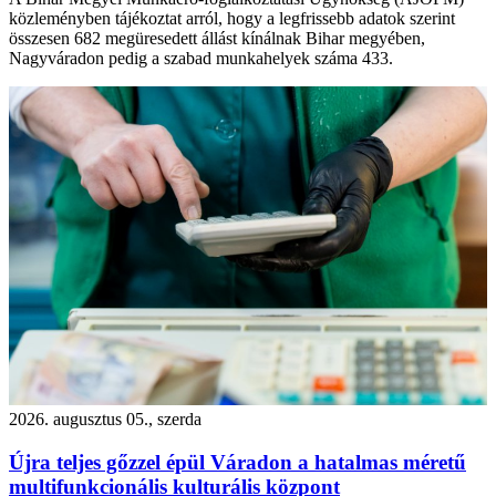
közleményben tájékoztat arról, hogy a legfrissebb adatok szerint
összesen 682 megüresedett állást kínálnak Bihar megyében,
Nagyváradon pedig a szabad munkahelyek száma 433.
2026. augusztus 05., szerda
Újra teljes gőzzel épül Váradon a hatalmas méretű
multifunkcionális kulturális központ