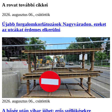
A rovat további cikkei
2026. augusztus 06., csütörtök
Újabb forgalomkorlátozások Nagyváradon, ezeket
az utcákat érdemes elkerülni
2026. augusztus 06., csütörtök
A hőség után vihar jöhet: erős széllökésekre