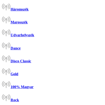
Háromszék
Marosszék
Udvarhelyszék
Dance
Disco Classic
Gold
100% Magyar
Rock