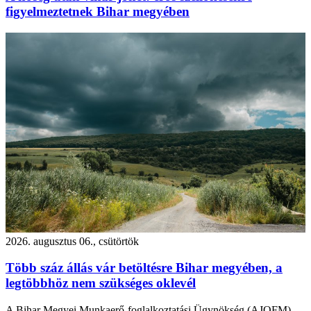
figyelmeztetnek Bihar megyében
2026. augusztus 06., csütörtök
Több száz állás vár betöltésre Bihar megyében, a
legtöbbhöz nem szükséges oklevél
A Bihar Megyei Munkaerő-foglalkoztatási Ügynökség (AJOFM)