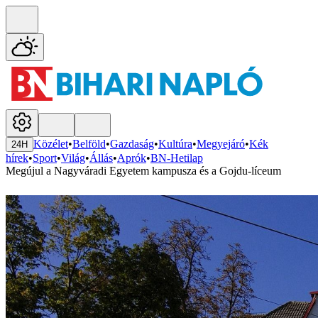
Közélet
•
Belföld
•
Gazdaság
•
Kultúra
•
Megyejáró
•
Kék
24H
hírek
•
Sport
•
Világ
•
Állás
•
Aprók
•
BN-Hetilap
Megújul a Nagyváradi Egyetem kampusza és a Gojdu-líceum