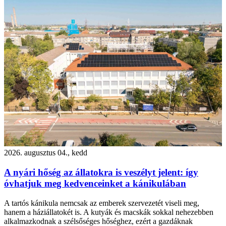
2026. augusztus 04., kedd
A nyári hőség az állatokra is veszélyt jelent: így
óvhatjuk meg kedvenceinket a kánikulában
A tartós kánikula nemcsak az emberek szervezetét viseli meg,
hanem a háziállatokét is. A kutyák és macskák sokkal nehezebben
alkalmazkodnak a szélsőséges hőséghez, ezért a gazdáknak