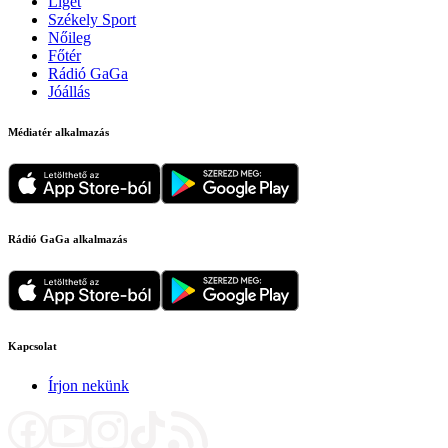
Liget
Székely Sport
Nőileg
Főtér
Rádió GaGa
Jóállás
Médiatér alkalmazás
Rádió GaGa alkalmazás
Kapcsolat
Írjon nekünk