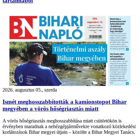
tartalmából
2026. augusztus 05., szerda
Ismét meghosszabbították a kamionstopot Bihar
megyében a vörös hőségriasztás miatt
A vörös hőségriasztás meghosszabbítása miatt csütörtökön is
érvényben maradnak a nehézgépjárművekre vonatkozó közlekedési
korlátozások Bihar megyei útjain – közölte a Bihar Megyei Tanács.