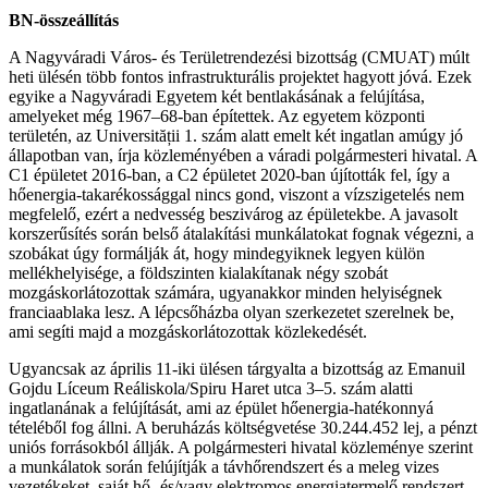
BN-összeállítás
A Nagyváradi Város- és Területrendezési bizottság (CMUAT) múlt
heti ülésén több fontos infrastrukturális projektet hagyott jóvá. Ezek
egyike a Nagyváradi Egyetem két bentlakásának a felújítása,
amelyeket még 1967–68-ban építettek. Az egyetem központi
területén, az Universității 1. szám alatt emelt két ingatlan amúgy jó
állapotban van, írja közleményében a váradi polgármesteri hivatal. A
C1 épületet 2016-ban, a C2 épületet 2020-ban újították fel, így a
hőenergia-takarékossággal nincs gond, viszont a vízszigetelés nem
megfelelő, ezért a nedvesség beszivárog az épületekbe. A javasolt
korszerűsítés során belső átalakítási munkálatokat fognak végezni, a
szobákat úgy formálják át, hogy mindegyiknek legyen külön
mellékhelyisége, a földszinten kialakítanak négy szobát
mozgáskorlátozottak számára, ugyanakkor minden helyiségnek
franciaablaka lesz. A lépcsőházba olyan szerkezetet szerelnek be,
ami segíti majd a mozgáskorlátozottak közlekedését.
Ugyancsak az április 11-iki ülésen tárgyalta a bizottság az Emanuil
Gojdu Líceum Reáliskola/Spiru Haret utca 3–5. szám alatti
ingatlanának a felújítását, ami az épület hőenergia-hatékonnyá
tételéből fog állni. A beruházás költségvetése 30.244.452 lej, a pénzt
uniós forrásokból állják. A polgármesteri hivatal közleménye szerint
a munkálatok során felújítják a távhőrendszert és a meleg vizes
vezetékeket, saját hő- és/vagy elektromos energiatermelő rendszert