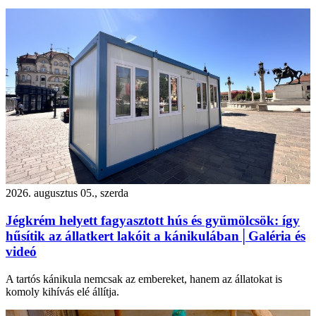
2026. augusztus 05., szerda
Jégkrém helyett fagyasztott hús és gyümölcsök: így
hűsítik az állatkert lakóit a kánikulában│Galéria és
videó
A tartós kánikula nemcsak az embereket, hanem az állatokat is
komoly kihívás elé állítja.