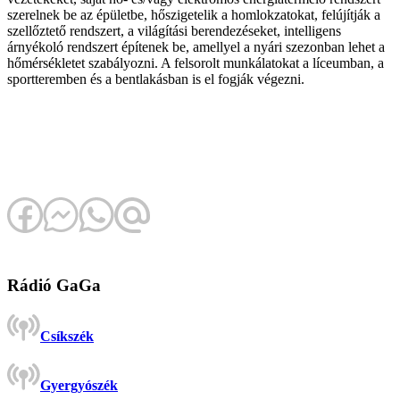
szerelnek be az épületbe, hőszigetelik a homlokzatokat, felújítják a
szellőztető rendszert, a világítási berendezéseket, intelligens
árnyékoló rendszert építenek be, amellyel a nyári szezonban lehet a
hőmérsékletet szabályozni. A felsorolt munkálatokat a líceumban, a
sportteremben és a bentlakásban is el fogják végezni.
Rádió GaGa
Csíkszék
Gyergyószék