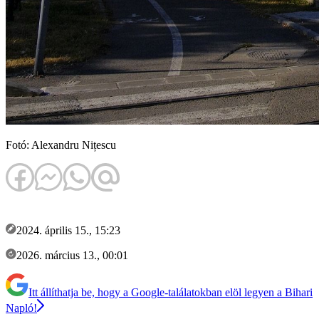
Fotó: Alexandru Nițescu
2024. április 15., 15:23
2026. március 13., 00:01
Itt állíthatja be, hogy a Google-találatokban elöl legyen a Bihari
Napló!