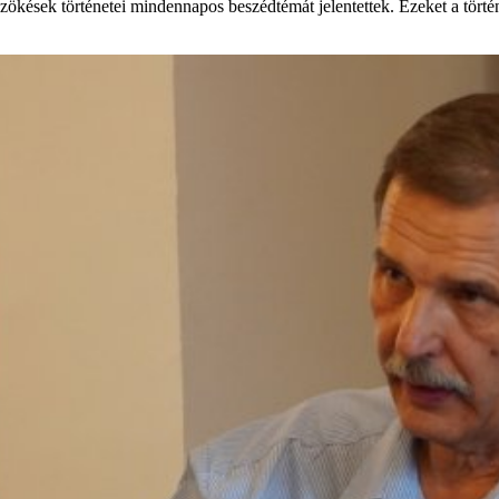
zökések történetei mindennapos beszédtémát jelentettek. Ezeket a tört