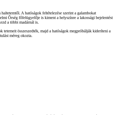
 haltetemtől. A hatóságok feltételezése szerint a galambokat
mi Őrség főfelügyelője is kiment a helyszínre a lakossági bejelentést
ezd a többi madárnál is.
k tetemeit összeszedték, majd a hatóságok megpróbálják kideríteni a
tulást méreg okozta.