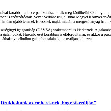
órával korábban a Pece-patakot tisztították meg körülbelül 30 kilogramm
ben is szétszóródtak. Sever Șerbănescu, a Bihar Megyei Környezetvédel
árhatóan újabb tetemek is lesznek majd, miután a mérgező anyag hatni k
gészségügyi igazgatóság (DSVSA) szakemberei is kiérkeztek. A galambo
 galambokat. Hasonló eset korábban is előfordult már, és akkor a pusz
 áthaladva elhullott galambot találnak, ne nyúljanak hozzá.
„Drukkoltunk az embereknek, hogy sikerüljön”