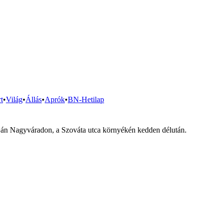
t
•
Világ
•
Állás
•
Aprók
•
BN-Hetilap
rtján Nagyváradon, a Szováta utca környékén kedden délután.