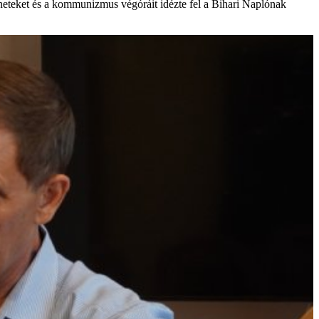
éneteket és a kommunizmus végóráit idézte fel a Bihari Naplónak