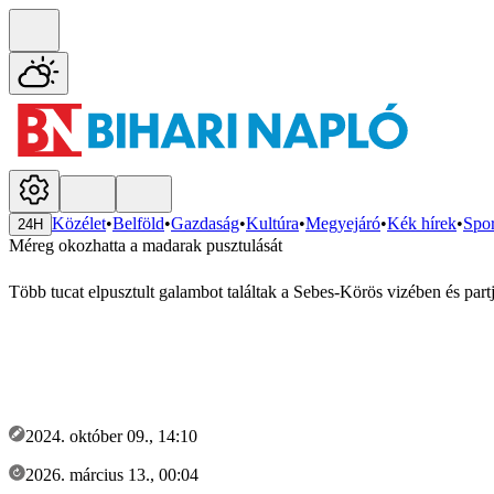
Közélet
•
Belföld
•
Gazdaság
•
Kultúra
•
Megyejáró
•
Kék hírek
•
Spor
24H
Méreg okozhatta a madarak pusztulását
Több tucat elpusztult galambot találtak a Sebes-Körös vizében és pa
2024. október 09., 14:10
2026. március 13., 00:04