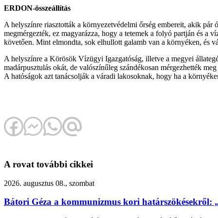
ERDON-összeállítás
A helyszínre riasztották a környezetvédelmi őrség embereit, akik pár 
megmérgezték, ez magyarázza, hogy a tetemek a folyó partján és a víz
követően. Mint elmondta, sok elhullott galamb van a környéken, és v
A helyszínre a Körösök Vízügyi Igazgatóság, illetve a megyei állate
madárpusztulás okát, de valószínűleg szándékosan mérgezhették meg a
A hatóságok azt tanácsolják a váradi lakosoknak, hogy ha a környéken
A rovat további cikkei
2026. augusztus 08., szombat
Bátori Géza a kommunizmus kori határszökésekről: 