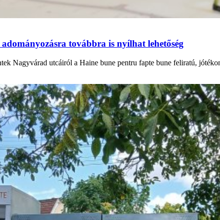
 adományozásra továbbra is nyílhat lehetőség
ntek Nagyvárad utcáiról a Haine bune pentru fapte bune feliratú, jóték