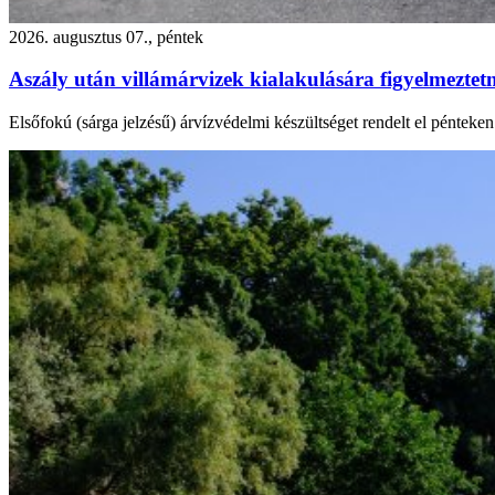
2026. augusztus 07., péntek
Aszály után villámárvizek kialakulására figyelmezte
Elsőfokú (sárga jelzésű) árvízvédelmi készültséget rendelt el péntek