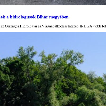
tnek a hidrológusok Bihar megyében
en az Országos Hidrológiai és Vízgazdálkodási Intézet (INHGA) több fo