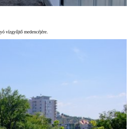
lyó vízgyűjtő medencéjére.