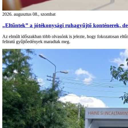
2026. augusztus 08., szombat
„Eltűntek” a jótékonysági ruhagyűjtő konténerek, de
Az elmúlt időszakban több olvasónk is jelezte, hogy fokozatosan eltű
feliratú gyűjtőedények maradtak meg.