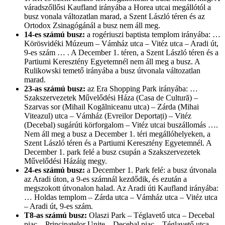
váradszőllősi Kaufland irányába a Horea utcai megállótól a
busz vonala változatlan marad, a Szent László téren és az
Ortodox Zsinagógánál a busz nem áll meg.
14-es számú busz:
a rogériuszi baptista templom irányába: …
Körösvidéki Múzeum – Vámház utca – Vitéz utca – Aradi út,
9-es szám … . A December 1. téren, a Szent László téren és a
Partiumi Keresztény Egyetemnél nem áll meg a busz. A
Rulikowski temető irányába a busz útvonala változatlan
marad.
23-as számú busz:
az Era Shopping Park irányába: …
Szakszervezetek Művelődési Háza (Casa de Cultură) –
Szarvas sor (Mihail Kogălniceanu utca) – Zárda (Mihai
Viteazul) utca – Vámház (Evreilor Deportați) – Vitéz
(Decebal) sugárúti körforgalom – Vitéz utcai buszállomás ….
Nem áll meg a busz a December 1. téri megállóhelyeken, a
Szent László téren és a Partiumi Keresztény Egyetemnél. A
December 1. park felé a busz csupán a Szakszervezetek
Művelődési Házáig megy.
24-es számú busz:
a December 1. Park felé: a busz útvonala
az Aradi úton, a 9-es számnál kezdődik, és ezután a
megszokott útvonalon halad. Az Aradi úti Kaufland irányába:
… Holdas templom – Zárda utca – Vámház utca – Vitéz utca
– Aradi út, 9-es szám.
T8-as számú busz:
Olaszi Park – Téglavető utca – Decebal
piac – Principatelor Unite – Decebal piac – Téglavető utca –