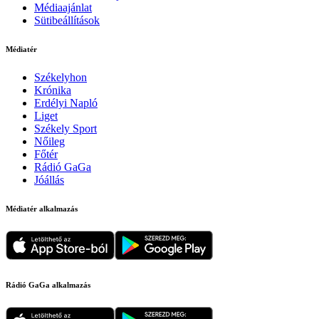
Médiaajánlat
Sütibeállítások
Médiatér
Székelyhon
Krónika
Erdélyi Napló
Liget
Székely Sport
Nőileg
Főtér
Rádió GaGa
Jóállás
Médiatér alkalmazás
Rádió GaGa alkalmazás