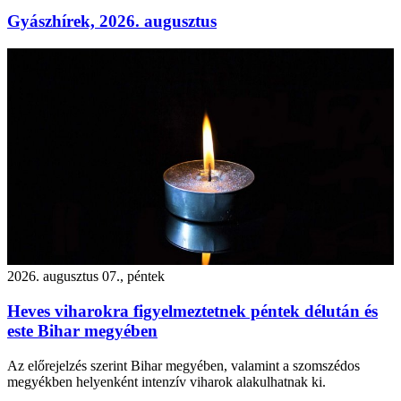
Gyászhírek, 2026. augusztus
2026. augusztus 07., péntek
Heves viharokra figyelmeztetnek péntek délután és
este Bihar megyében
Az előrejelzés szerint Bihar megyében, valamint a szomszédos
megyékben helyenként intenzív viharok alakulhatnak ki.