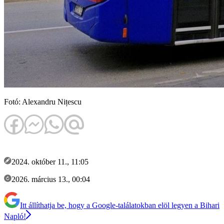
Fotó: Alexandru Nițescu
2024. október 11., 11:05
2026. március 13., 00:04
Itt állíthatja be, hogy a Google-találatokban elöl legyen a Bihari
Napló!