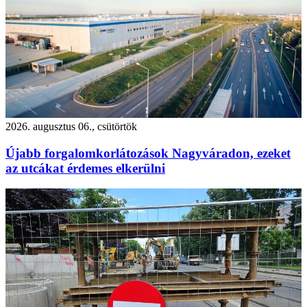
2026. augusztus 06., csütörtök
Újabb forgalomkorlátozások Nagyváradon, ezeket
az utcákat érdemes elkerülni