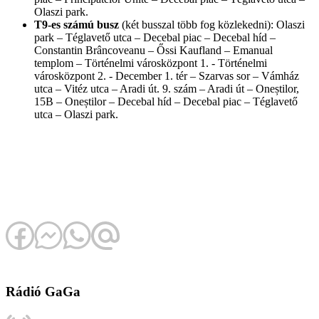
Olaszi park.
T9-es számú busz
(két busszal több fog közlekedni): Olaszi
park – Téglavető utca – Decebal piac – Decebal híd –
Constantin Brâncoveanu – Őssi Kaufland – Emanual
templom – Történelmi városközpont 1. - Történelmi
városközpont 2. - December 1. tér – Szarvas sor – Vámház
utca – Vitéz utca – Aradi út. 9. szám – Aradi út – Oneștilor,
15B – Oneștilor – Decebal híd – Decebal piac – Téglavető
utca – Olaszi park.
Rádió GaGa