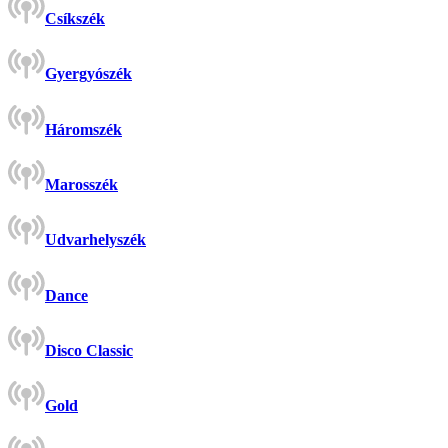
Csíkszék
Gyergyószék
Háromszék
Marosszék
Udvarhelyszék
Dance
Disco Classic
Gold