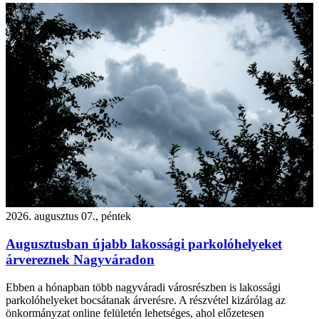
2026. augusztus 07., péntek
Augusztusban újabb lakossági parkolóhelyeket
árvereznek Nagyváradon
Ebben a hónapban több nagyváradi városrészben is lakossági
parkolóhelyeket bocsátanak árverésre. A részvétel kizárólag az
önkormányzat online felületén lehetséges, ahol előzetesen