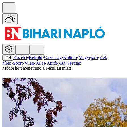
Közélet
•
Belföld
•
Gazdaság
•
Kultúra
•
Megyejáró
•
Kék
24H
hírek
•
Sport
•
Világ
•
Állás
•
Aprók
•
BN-Hetilap
Módosított menetrend a FestiFall miatt