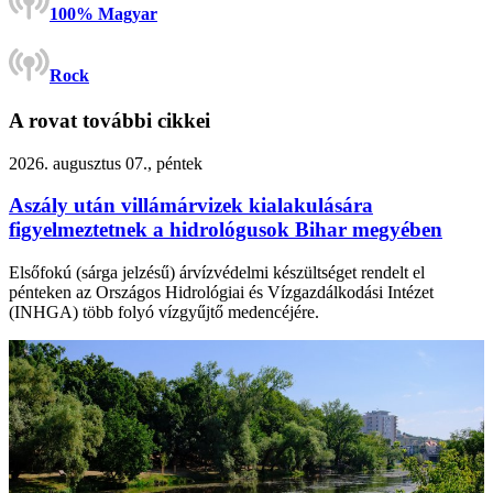
100% Magyar
Rock
A rovat további cikkei
2026. augusztus 07., péntek
Aszály után villámárvizek kialakulására
figyelmeztetnek a hidrológusok Bihar megyében
Elsőfokú (sárga jelzésű) árvízvédelmi készültséget rendelt el
pénteken az Országos Hidrológiai és Vízgazdálkodási Intézet
(INHGA) több folyó vízgyűjtő medencéjére.