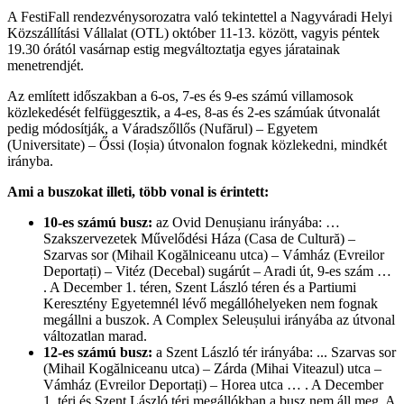
A FestiFall rendezvénysorozatra való tekintettel a Nagyváradi Helyi
Közszállítási Vállalat (OTL) október 11-13. között, vagyis péntek
19.30 órától vasárnap estig megváltoztatja egyes járatainak
menetrendjét.
Az említett időszakban a 6-os, 7-es és 9-es számú villamosok
közlekedését felfüggesztik, a 4-es, 8-as és 2-es számúak útvonalát
pedig módosítják, a Váradszőllős (Nufărul) – Egyetem
(Universitate) – Őssi (Ioșia) útvonalon fognak közlekedni, mindkét
irányba.
Ami a buszokat illeti, több vonal is érintett:
10-es számú busz:
az Ovid Denușianu irányába: …
Szakszervezetek Művelődési Háza (Casa de Cultură) –
Szarvas sor (Mihail Kogălniceanu utca) – Vámház (Evreilor
Deportați) – Vitéz (Decebal) sugárút – Aradi út, 9-es szám …
. A December 1. téren, Szent László téren és a Partiumi
Keresztény Egyetemnél lévő megállóhelyeken nem fognak
megállni a buszok. A Complex Seleușului irányába az útvonal
változatlan marad.
12-es számú busz:
a Szent László tér irányába: ... Szarvas sor
(Mihail Kogălniceanu utca) – Zárda (Mihai Viteazul) utca –
Vámház (Evreilor Deportați) – Horea utca … . A December
1. téri és Szent László téri megállókban a busz nem áll meg. A