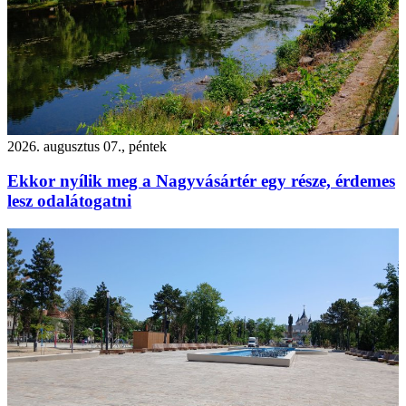
2026. augusztus 07., péntek
Ekkor nyílik meg a Nagyvásártér egy része, érdemes
lesz odalátogatni