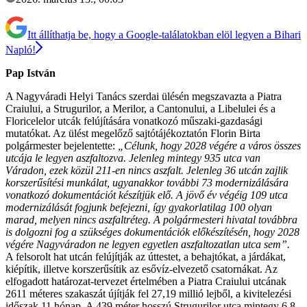
Itt állíthatja be, hogy a Google-találatokban elöl legyen a Bihari
Napló!
Pap István
A Nagyváradi Helyi Tanács szerdai ülésén megszavazta a Piatra
Craiului, a Strugurilor, a Merilor, a Cantonului, a Libelulei és a
Floricelelor utcák felújítására vonatkozó műszaki-gazdasági
mutatókat. Az ülést megelőző sajtótájékoztatón Florin Birta
polgármester bejelentette:
„Célunk, hogy 2028 végére a város összes
utcája le legyen aszfaltozva. Jelenleg mintegy 935 utca van
Váradon, ezek közül 211-en nincs aszfalt. Jelenleg 36 utcán zajlik
korszerűsítési munkálat, ugyanakkor további 73 modernizálására
vonatkozó dokumentációt készítjük elő. A jövő év végéig 109 utca
modernizálását fogjunk befejezni, így gyakorlatilag 100 olyan
marad, melyen nincs aszfaltréteg. A polgármesteri hivatal továbbra
is dolgozni fog a szükséges dokumentációk előkészítésén, hogy 2028
végére Nagyváradon ne legyen egyetlen aszfaltozatlan utca sem”.
A felsorolt hat utcán felújítják az úttestet, a behajtókat, a járdákat,
kiépítik, illetve korszerűsítik az esővíz-elvezető csatornákat. Az
elfogadott határozat-tervezet értelmében a Piatra Craiului utcának
2611 méteres szakaszát újítják fel 27,19 millió lejből, a kivitelezési
időszak 11 hónap. A 439 méter hosszú Strugurilor utca mintegy 6,8