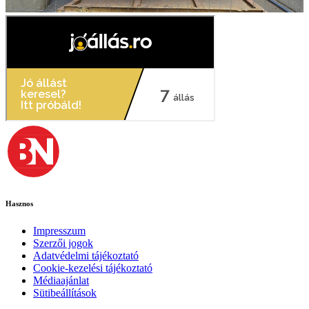
Hasznos
Impresszum
Szerzői jogok
Adatvédelmi tájékoztató
Cookie-kezelési tájékoztató
Médiaajánlat
Sütibeállítások