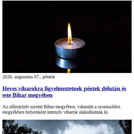
2026. augusztus 07., péntek
Heves viharokra figyelmeztetnek péntek délután és
este Bihar megyében
Az előrejelzés szerint Bihar megyében, valamint a szomszédos
megyékben helyenként intenzív viharok alakulhatnak ki.