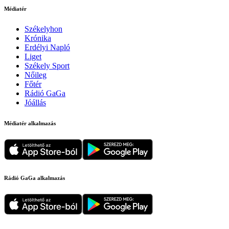
Médiatér
Székelyhon
Krónika
Erdélyi Napló
Liget
Székely Sport
Nőileg
Főtér
Rádió GaGa
Jóállás
Médiatér alkalmazás
Rádió GaGa alkalmazás