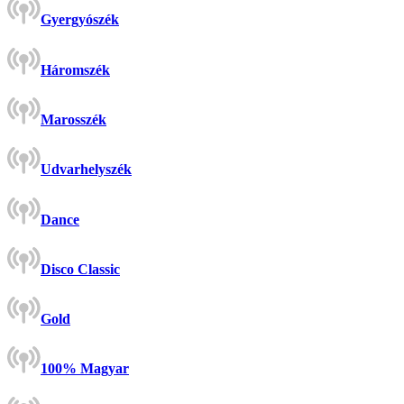
Gyergyószék
Háromszék
Marosszék
Udvarhelyszék
Dance
Disco Classic
Gold
100% Magyar