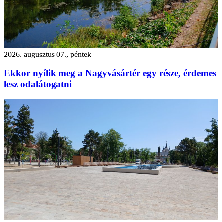
2026. augusztus 07., péntek
Ekkor nyílik meg a Nagyvásártér egy része, érdemes
lesz odalátogatni