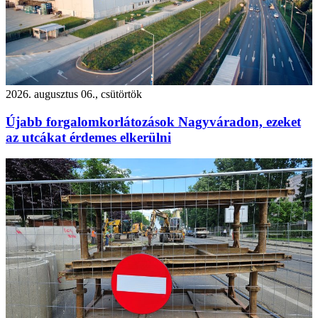
2026. augusztus 06., csütörtök
Újabb forgalomkorlátozások Nagyváradon, ezeket
az utcákat érdemes elkerülni