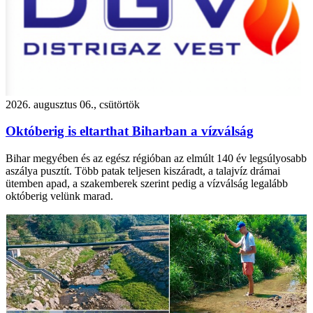
2026. augusztus 06., csütörtök
Októberig is eltarthat Biharban a vízválság
Bihar megyében és az egész régióban az elmúlt 140 év legsúlyosabb
aszálya pusztít. Több patak teljesen kiszáradt, a talajvíz drámai
ütemben apad, a szakemberek szerint pedig a vízválság legalább
októberig velünk marad.