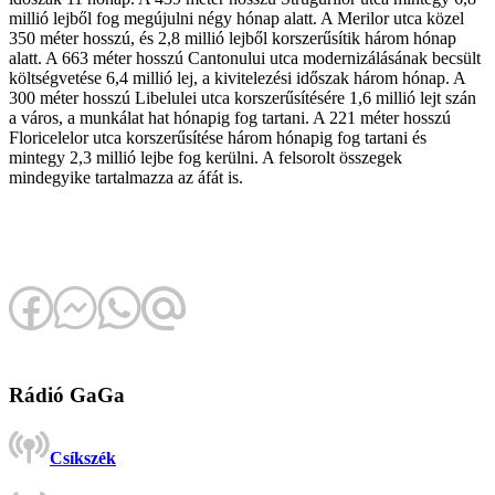
millió lejből fog megújulni négy hónap alatt. A Merilor utca közel
350 méter hosszú, és 2,8 millió lejből korszerűsítik három hónap
alatt. A 663 méter hosszú Cantonului utca modernizálásának becsült
költségvetése 6,4 millió lej, a kivitelezési időszak három hónap. A
300 méter hosszú Libelulei utca korszerűsítésére 1,6 millió lejt szán
a város, a munkálat hat hónapig fog tartani. A 221 méter hosszú
Floricelelor utca korszerűsítése három hónapig fog tartani és
mintegy 2,3 millió lejbe fog kerülni. A felsorolt összegek
mindegyike tartalmazza az áfát is.
Rádió GaGa
Csíkszék