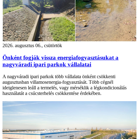
2026. augusztus 06., csütörtök
Önként fogják vissza energiafogyasztásukat a
nagyváradi ipari parkok vállalatai
A nagyváradi ipari parkok több vállalata önként csökkenti
augusztusban villamosenergia-fogyasztását. Több cégnél
ideiglenesen leáll a termelés, vagy mérséklik a légkondicionálás
használatát a csúcsterhelés csökkentése érdekében.