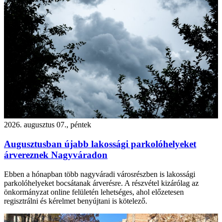
2026. augusztus 07., péntek
Augusztusban újabb lakossági parkolóhelyeket
árvereznek Nagyváradon
Ebben a hónapban több nagyváradi városrészben is lakossági
parkolóhelyeket bocsátanak árverésre. A részvétel kizárólag az
önkormányzat online felületén lehetséges, ahol előzetesen
regisztrálni és kérelmet benyújtani is kötelező.