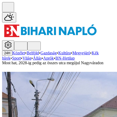
Közélet
•
Belföld
•
Gazdaság
•
Kultúra
•
Megyejáró
•
Kék
24H
hírek
•
Sport
•
Világ
•
Állás
•
Aprók
•
BN-Hetilap
Most hat, 2028-ig pedig az összes utca megújul Nagyváradon