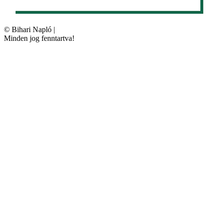
©
Bihari Napló
|
Minden jog fenntartva!