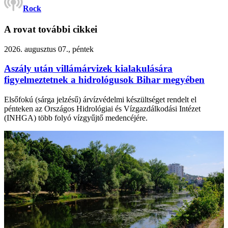
Rock
A rovat további cikkei
2026. augusztus 07., péntek
Aszály után villámárvizek kialakulására
figyelmeztetnek a hidrológusok Bihar megyében
Elsőfokú (sárga jelzésű) árvízvédelmi készültséget rendelt el
pénteken az Országos Hidrológiai és Vízgazdálkodási Intézet
(INHGA) több folyó vízgyűjtő medencéjére.