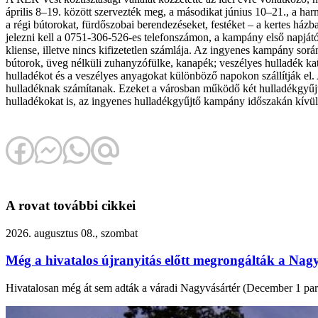
április 8–19. között szervezték meg, a másodikat június 10–21., a ha
a régi bútorokat, fürdőszobai berendezéseket, festéket – a kertes házb
jelezni kell a 0751-306-526-es telefonszámon, a kampány első napjától k
kliense, illetve nincs kifizetetlen számlája. Az ingyenes kampány so
bútorok, üveg nélküli zuhanyzófülke, kanapék; veszélyes hulladék ka
hulladékot és a veszélyes anyagokat különböző napokon szállítják el
hulladéknak számítanak. Ezeket a városban működő két hulladékgyűjtő
hulladékokat is, az ingyenes hulladékgyűjtő kampány időszakán kívül
A rovat további cikkei
2026. augusztus 08., szombat
Még a hivatalos újranyitás előtt megrongálták a Nagy
Hivatalosan még át sem adták a váradi Nagyvásártér (December 1 park) f