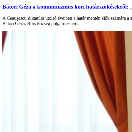
Bátori Géza a kommunizmus kori határszökésekről: 
A Ceaușescu-diktatúra utolsó éveiben a határ mentén élők számára a s
Bátori Géza, Bors község polgármestere.