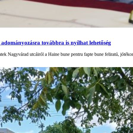
 adományozásra továbbra is nyílhat lehetőség
ntek Nagyvárad utcáiról a Haine bune pentru fapte bune feliratú, jóték