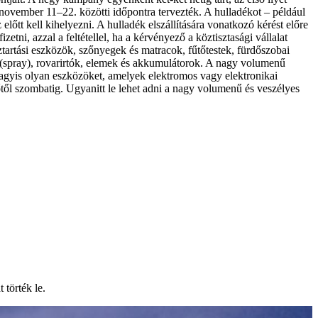
 november 11–22. közötti időpontra tervezték. A hulladékot – például
lőtt kell kihelyezni. A hulladék elszállítására vonatkozó kérést előre
tni, azzal a feltétellel, ha a kérvényező a köztisztasági vállalat
tartási eszközök, szőnyegek és matracok, fűtőtestek, fürdőszobai
k (spray), rovarirtók, elemek és akkumulátorok. A nagy volumenű
vagyis olyan eszközöket, amelyek elektromos vagy elektronikai
ől szombatig. Ugyanitt le lehet adni a nagy volumenű és veszélyes
 törték le.