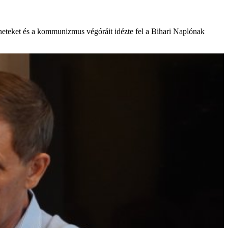
éneteket és a kommunizmus végóráit idézte fel a Bihari Naplónak