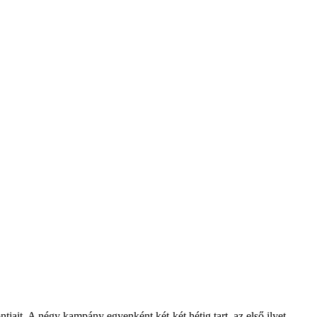
jait. A négy kampány egyenként két-két hétig tart, az első ilyet