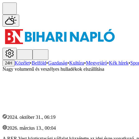
Közélet
•
Belföld
•
Gazdaság
•
Kultúra
•
Megyejáró
•
Kék hírek
•
Spor
24H
Nagy volumenű és veszélyes hulladékok elszállítása
2024. október 31., 06:19
2026. március 13., 00:04
A RER Vest köztisztasági vállalat közzétette az idei évre vonatkozó, 