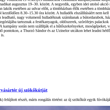
rmadikat augusztus 19–30. között. A negyedik, egyben idei utolsó akció
an lakók esetében az udvar előtt, a tömbházban élők esetében a tömbház e
ezdődően 8.30–15.30 óra között. A hulladék elszállításáért nem kell fize
rán leadható, nagy volumenű hulladéknak számítanak a bútordarabok, ház
tegóriájába tartoznak a festékanyagok, oldószerek, szórófejes palacko
. A kampány során nem szállítják el a hűtőszekrényeket, mosógépeket, 
 pontokon, a Thurzó Sándor és az Uzinelor utcákon lehet leadni hétfőt
 is.
vásártér új szökőkútját
elújított részét, máris rongálás történt: az új szökőkút egyik fúvókáját