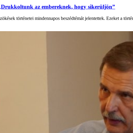
„Drukkoltunk az embereknek, hogy sikerüljön”
zökések történetei mindennapos beszédtémát jelentettek. Ezeket a tört