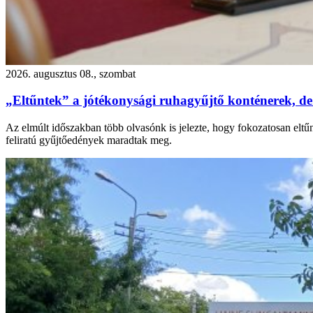
2026. augusztus 08., szombat
„Eltűntek” a jótékonysági ruhagyűjtő konténerek, de
Az elmúlt időszakban több olvasónk is jelezte, hogy fokozatosan eltű
feliratú gyűjtőedények maradtak meg.