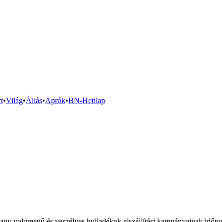
t
•
Világ
•
Állás
•
Aprók
•
BN-Hetilap
nagy volumenű és veszélyes hulladékok elszállítási kampányainak időpont