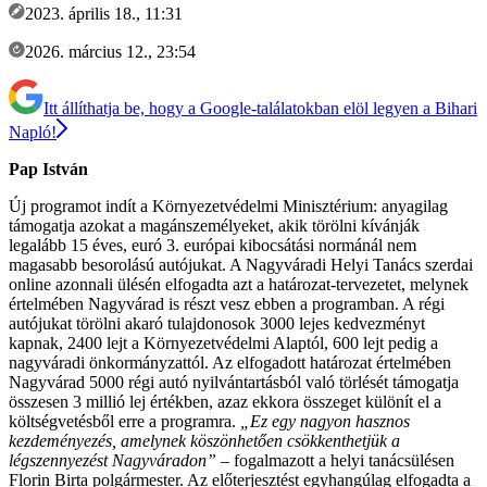
2023. április 18., 11:31
2026. március 12., 23:54
Itt állíthatja be, hogy a Google-találatokban elöl legyen a Bihari
Napló!
Pap István
Új programot indít a Környezetvédelmi Minisztérium: anyagilag
támogatja azokat a magánszemélyeket, akik törölni kívánják
legalább 15 éves, euró 3. európai kibocsátási normánál nem
magasabb besorolású autójukat. A Nagyváradi Helyi Tanács szerdai
online azonnali ülésén elfogadta azt a határozat-tervezetet, melynek
értelmében Nagyvárad is részt vesz ebben a programban. A régi
autójukat törölni akaró tulajdonosok 3000 lejes kedvezményt
kapnak, 2400 lejt a Környezetvédelmi Alaptól, 600 lejt pedig a
nagyváradi önkormányzattól. Az elfogadott határozat értelmében
Nagyvárad 5000 régi autó nyilvántartásból való törlését támogatja
összesen 3 millió lej értékben, azaz ekkora összeget különít el a
költségvetésből erre a programra.
„Ez egy nagyon hasznos
kezdeményezés, amelynek köszönhetően csökkenthetjük a
légszennyezést Nagyváradon”
– fogalmazott a helyi tanácsülésen
Florin Birta polgármester. Az előterjesztést egyhangúlag elfogadta a