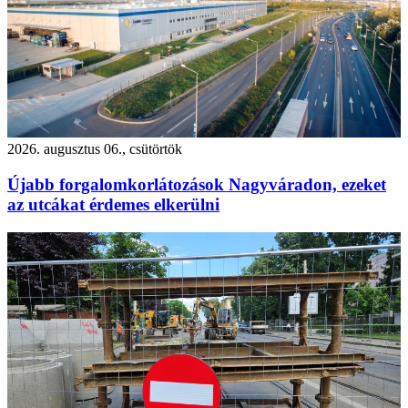
2026. augusztus 06., csütörtök
Újabb forgalomkorlátozások Nagyváradon, ezeket
az utcákat érdemes elkerülni