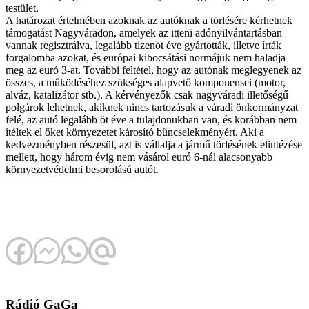
testület.
A határozat értelmében azoknak az autóknak a törlésére kérhetnek
támogatást Nagyváradon, amelyek az itteni adónyilvántartásban
vannak regisztrálva, legalább tizenöt éve gyártották, illetve írták
forgalomba azokat, és európai kibocsátási normájuk nem haladja
meg az euró 3-at. További feltétel, hogy az autónak meglegyenek az
összes, a működéséhez szükséges alapvető komponensei (motor,
alváz, katalizátor stb.). A kérvényezők csak nagyváradi illetőségű
polgárok lehetnek, akiknek nincs tartozásuk a váradi önkormányzat
felé, az autó legalább öt éve a tulajdonukban van, és korábban nem
ítéltek el őket környezetet károsító bűncselekményért. Aki a
kedvezményben részesül, azt is vállalja a jármű törlésének elintézése
mellett, hogy három évig nem vásárol euró 6-nál alacsonyabb
környezetvédelmi besorolású autót.
Rádió GaGa