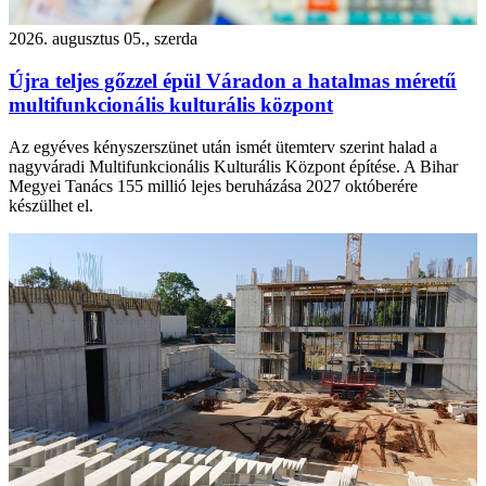
2026. augusztus 05., szerda
Újra teljes gőzzel épül Váradon a hatalmas méretű
multifunkcionális kulturális központ
Az egyéves kényszerszünet után ismét ütemterv szerint halad a
nagyváradi Multifunkcionális Kulturális Központ építése. A Bihar
Megyei Tanács 155 millió lejes beruházása 2027 októberére
készülhet el.