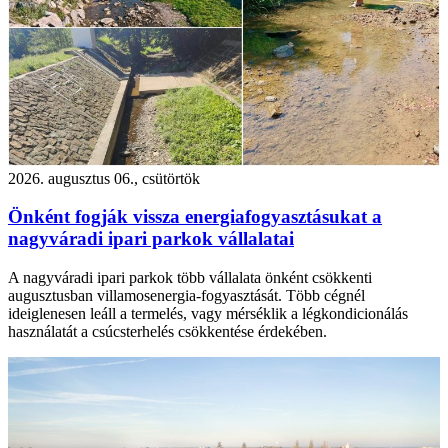
2026. augusztus 06., csütörtök
Önként fogják vissza energiafogyasztásukat a
nagyváradi ipari parkok vállalatai
A nagyváradi ipari parkok több vállalata önként csökkenti
augusztusban villamosenergia-fogyasztását. Több cégnél
ideiglenesen leáll a termelés, vagy mérséklik a légkondicionálás
használatát a csúcsterhelés csökkentése érdekében.