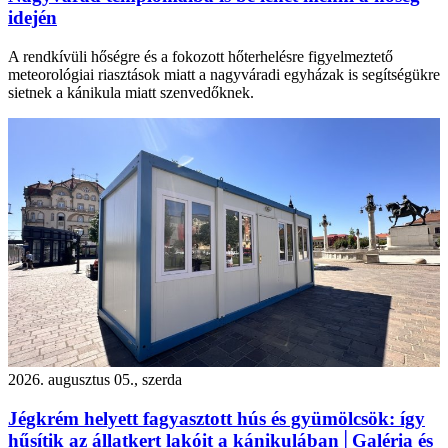
idején
A rendkívüli hőségre és a fokozott hőterhelésre figyelmeztető
meteorológiai riasztások miatt a nagyváradi egyházak is segítségükre
sietnek a kánikula miatt szenvedőknek.
2026. augusztus 05., szerda
Jégkrém helyett fagyasztott hús és gyümölcsök: így
hűsítik az állatkert lakóit a kánikulában│Galéria és