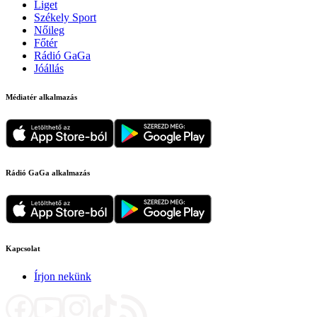
Liget
Székely Sport
Nőileg
Főtér
Rádió GaGa
Jóállás
Médiatér alkalmazás
Rádió GaGa alkalmazás
Kapcsolat
Írjon nekünk