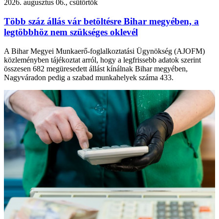
2026. augusztus 06., csütörtök
Több száz állás vár betöltésre Bihar megyében, a
legtöbbhöz nem szükséges oklevél
A Bihar Megyei Munkaerő-foglalkoztatási Ügynökség (AJOFM)
közleményben tájékoztat arról, hogy a legfrissebb adatok szerint
összesen 682 megüresedett állást kínálnak Bihar megyében,
Nagyváradon pedig a szabad munkahelyek száma 433.