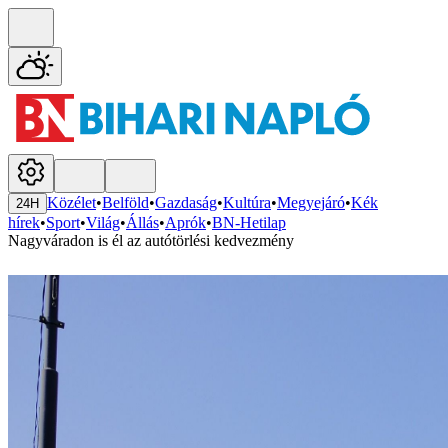
Közélet
•
Belföld
•
Gazdaság
•
Kultúra
•
Megyejáró
•
Kék
24H
hírek
•
Sport
•
Világ
•
Állás
•
Aprók
•
BN-Hetilap
Nagyváradon is él az autótörlési kedvezmény