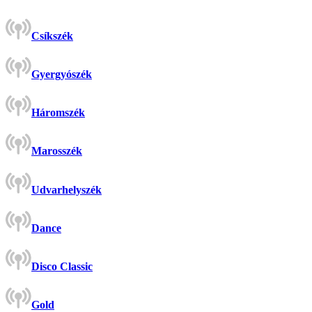
Csíkszék
Gyergyószék
Háromszék
Marosszék
Udvarhelyszék
Dance
Disco Classic
Gold