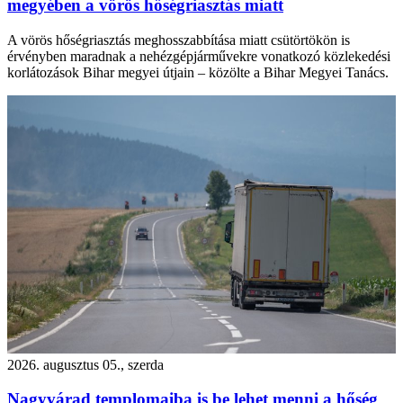
megyében a vörös hőségriasztás miatt
A vörös hőségriasztás meghosszabbítása miatt csütörtökön is
érvényben maradnak a nehézgépjárművekre vonatkozó közlekedési
korlátozások Bihar megyei útjain – közölte a Bihar Megyei Tanács.
2026. augusztus 05., szerda
Nagyvárad templomaiba is be lehet menni a hőség