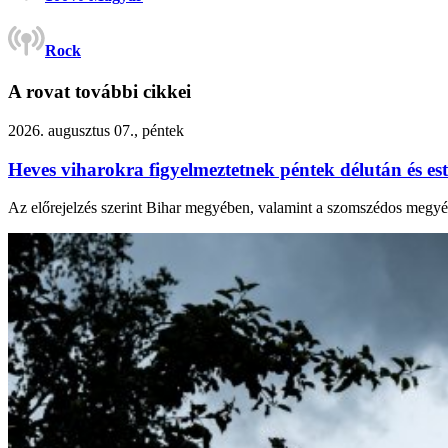
Rock
A rovat további cikkei
2026. augusztus 07., péntek
Heves viharokra figyelmeztetnek péntek délután és e
Az előrejelzés szerint Bihar megyében, valamint a szomszédos megyék