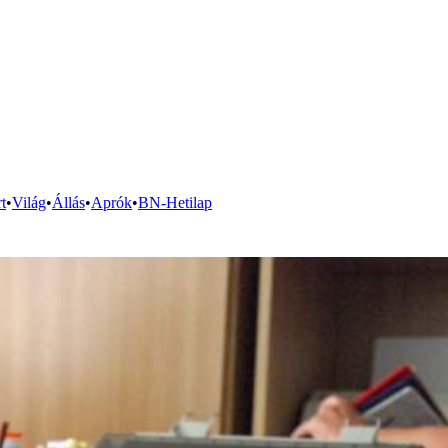
t
•
Világ
•
Állás
•
Aprók
•
BN-Hetilap