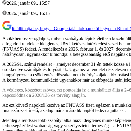
2026. január 09., 15:57
2026. január 09., 16:15
Itt állíthatja be, hogy a Google-találatokban elöl legyen a Bihari
A cikkben összefoglaljuk, milyen szabályok léptek életbe a közelmúl
elfogadott rendelete ideiglenes, közel kétéves intézkedést vezet be,
(FNUASS) fedezi. A rendelkezés a 2026. február 1. és 2027. december 31.
hátrányosan, ugyanakkor kimondja: a betegszabadság első napjának költ
A 2025/91. számú rendelet – amelyet december 31-én tettek közzé a H
csökkentve számítják és folyósítják. Ugyanez a rendelet részletesen m
hangsúlyozza: a csökkentés időszakai nem befolyásolják a biztosítási id
A kormányzati kommunikáció ugyanakkor már az elfogadás után jelezte: 
A végleges, közzétett szöveg ezt pontosítja is: a munkáltató állja a 2
kapcsolódnak a 2020/136-os törvény alapján.
Az ezt követő napoktól kezdve az FNUASS fizet, egészen a munkaképte
finanszírozást ír elő, az alap már a második naptól fedezi a juttatást.
Jelenleg a rendszer több szabályt alkalmaz: ideiglenes munkaképtelensé
terhesség/szülési szabadság vagy veszélyeztetett terhesség – a FNUASS
átmenetileg csökkenti az alap által fedezett összkiadásokat.