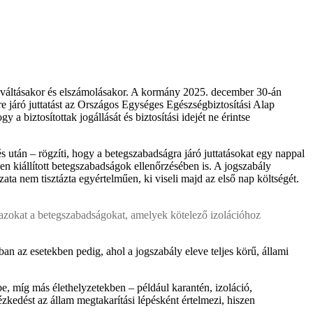
kiváltásakor és elszámolásakor. A kormány 2025. december 30-án
e járó juttatást az Országos Egységes Egészségbiztosítási Alap
a biztosítottak jogállását és biztosítási idejét ne érintse
után – rögzíti, hogy a betegszabadságra járó juttatásokat egy nappal
en kiállított betegszabadságok ellenőrzésében is. A jogszabály
zata nem tisztázta egyértelműen, ki viseli majd az első nap költségét.
ve azokat a betegszabadságokat, amelyek kötelező izolációhoz
 az esetekben pedig, ahol a jogszabály eleve teljes körű, állami
be, míg más élethelyzetekben – például karantén, izoláció,
zkedést az állam megtakarítási lépésként értelmezi, hiszen