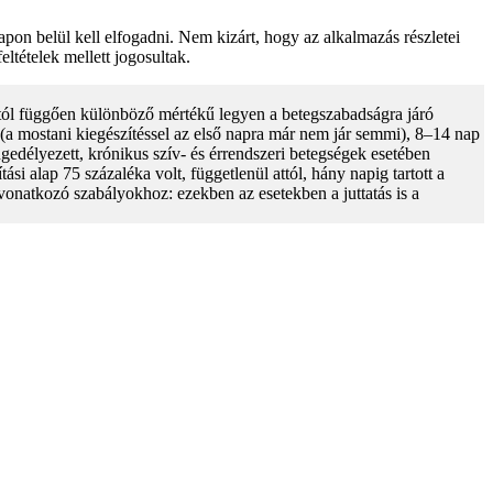
pon belül kell elfogadni. Nem kizárt, hogy az alkalmazás részletei
tételek mellett jogosultak.
ától függően különböző mértékű legyen a betegszabadságra járó
 (a mostani kiegészítéssel az első napra már nem jár semmi), 8–14 nap
edélyezett, krónikus szív- és érrendszeri betegségek esetében
i alap 75 százaléka volt, függetlenül attól, hány napig tartott a
onatkozó szabályokhoz: ezekben az esetekben a juttatás is a