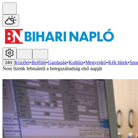
Közélet
•
Belföld
•
Gazdaság
•
Kultúra
•
Megyejáró
•
Kék hírek
•
Spor
24H
Nem fizetik februártól a betegszabadság első napját