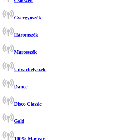
Csíkszék
Gyergyószék
Háromszék
Marosszék
Udvarhelyszék
Dance
Disco Classic
Gold
100% Magyar