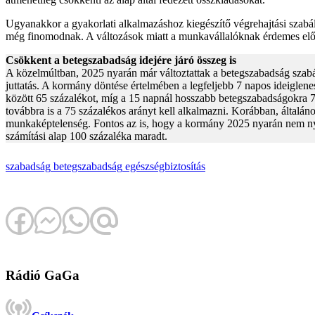
Ugyanakkor a gyakorlati alkalmazáshoz kiegészítő végrehajtási szabály
még finomodnak. A változások miatt a munkavállalóknak érdemes előre 
Csökkent a betegszabadság idejére járó összeg is
A közelmúltban, 2025 nyarán már változtattak a betegszabadság szabá
juttatás. A kormány döntése értelmében a legfeljebb 7 napos ideiglene
között 65 százalékot, míg a 15 napnál hosszabb betegszabadságokra 75
továbbra is a 75 százalékos arányt kell alkalmazni. Korábban, általáno
munkaképtelenség. Fontos az is, hogy a kormány 2025 nyarán nem nyúl
számítási alap 100 százaléka maradt.
szabadság
betegszabadság
egészségbiztosítás
Rádió GaGa