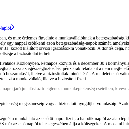
 Napló!
tban, és mire érdemes figyelnie a munkavállalóknak a betegszabadság 
 amely egy nappal csökkenti azon betegszabadság-napok számát, amelyekr
 között kiállított orvosi igazolásokra vonatkozik. A döntés célja, hogy 
sége a biztosítottat terheli.
ivatalos Közlönyben, kétnapos közvita és a december 30-i kormányülés 
eghatározza az egészségbiztosítási pénztárak feladatait a nem megfelelő
ő beszámítását, illetve a biztosítottak minősítését. A rendelet első válto
azt a munkavállaló, illetve a biztosított fizeti.
–6. napra járó juttatást az ideiglenes munkaképtelenség eseteiben, kivé
lenség megszűnéséig vagy a biztosított nyugdíjba vonulásáig. Azokban
gnél a munkáltató az első öt napot fizeti, a hatodik naptól az alap lép 
 már az első naptól teljes egészében állja a költségeket. A mostani inté