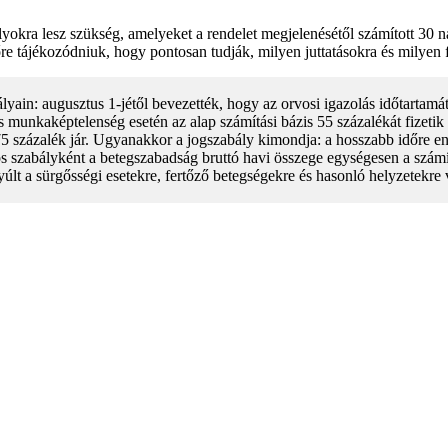
okra lesz szükség, amelyeket a rendelet megjelenésétől számított 30 na
tájékozódniuk, hogy pontosan tudják, milyen juttatásokra és milyen fel
lyain: augusztus 1-jétől bevezették, hogy az orvosi igazolás időtartam
s munkaképtelenség esetén az alap számítási bázis 55 százalékát fizetik
 százalék jár. Ugyanakkor a jogszabály kimondja: a hosszabb időre eng
s szabályként a betegszabadság bruttó havi összege egységesen a számítás
t a sürgősségi esetekre, fertőző betegségekre és hasonló helyzetekre v