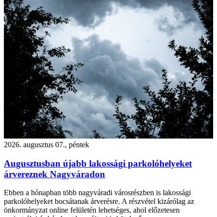
2026. augusztus 07., péntek
Augusztusban újabb lakossági parkolóhelyeket
árvereznek Nagyváradon
Ebben a hónapban több nagyváradi városrészben is lakossági
parkolóhelyeket bocsátanak árverésre. A részvétel kizárólag az
önkormányzat online felületén lehetséges, ahol előzetesen