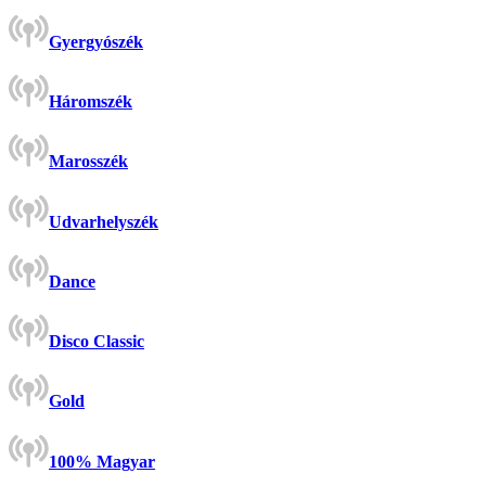
Gyergyószék
Háromszék
Marosszék
Udvarhelyszék
Dance
Disco Classic
Gold
100% Magyar