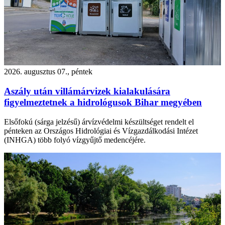
2026. augusztus 07., péntek
Aszály után villámárvizek kialakulására
figyelmeztetnek a hidrológusok Bihar megyében
Elsőfokú (sárga jelzésű) árvízvédelmi készültséget rendelt el
pénteken az Országos Hidrológiai és Vízgazdálkodási Intézet
(INHGA) több folyó vízgyűjtő medencéjére.