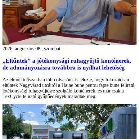
2026. augusztus 08., szombat
„Eltűntek” a jótékonysági ruhagyűjtő konténerek,
de adományozásra továbbra is nyílhat lehetőség
Az elmúlt időszakban több olvasónk is jelezte, hogy fokozatosan
eltűntek Nagyvárad utcáiról a Haine bune pentru fapte bune feliratú,
jótékonysági ruhagyűjtésre szolgáló konténerek, és már csak a
TexCycle feliratú gyűjtőedények maradtak meg.