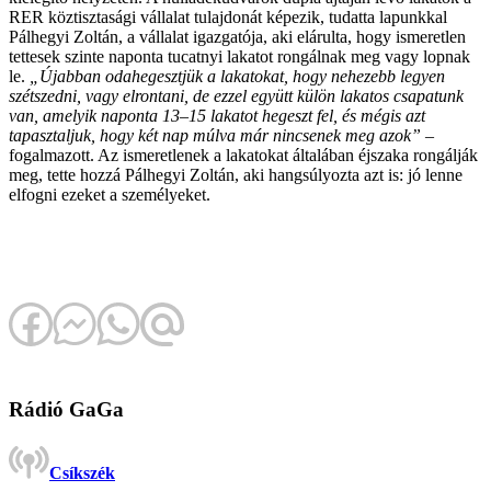
RER köztisztasági vállalat tulajdonát képezik, tudatta lapunkkal
Pálhegyi Zoltán, a vállalat igazgatója, aki elárulta, hogy ismeretlen
tettesek szinte naponta tucatnyi lakatot rongálnak meg vagy lopnak
le.
„Újabban odahegesztjük a lakatokat, hogy nehezebb legyen
szétszedni, vagy elrontani, de ezzel együtt külön lakatos csapatunk
van, amelyik naponta 13–15 lakatot hegeszt fel, és mégis azt
tapasztaljuk, hogy két nap múlva már nincsenek meg azok”
–
fogalmazott. Az ismeretlenek a lakatokat általában éjszaka rongálják
meg, tette hozzá Pálhegyi Zoltán, aki hangsúlyozta azt is: jó lenne
elfogni ezeket a személyeket.
Rádió GaGa
Csíkszék