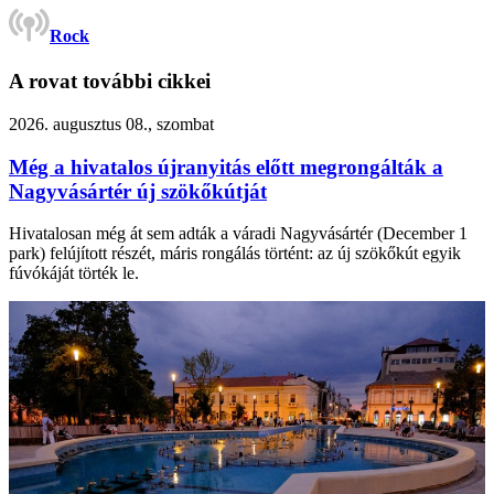
Rock
A rovat további cikkei
2026. augusztus 08., szombat
Még a hivatalos újranyitás előtt megrongálták a
Nagyvásártér új szökőkútját
Hivatalosan még át sem adták a váradi Nagyvásártér (December 1
park) felújított részét, máris rongálás történt: az új szökőkút egyik
fúvókáját törték le.