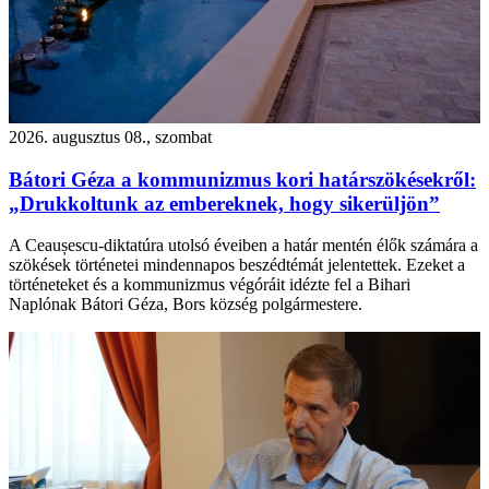
2026. augusztus 08., szombat
Bátori Géza a kommunizmus kori határszökésekről:
„Drukkoltunk az embereknek, hogy sikerüljön”
A Ceaușescu-diktatúra utolsó éveiben a határ mentén élők számára a
szökések történetei mindennapos beszédtémát jelentettek. Ezeket a
történeteket és a kommunizmus végóráit idézte fel a Bihari
Naplónak Bátori Géza, Bors község polgármestere.