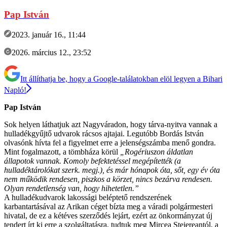
Pap István
2023. január 16., 11:44
2026. március 12., 23:52
Itt állíthatja be, hogy a Google-találatokban elöl legyen a Bihari
Napló!
Pap István
Sok helyen láthatjuk azt Nagyváradon, hogy tárva-nyitva vannak a
hulladékgyűjtő udvarok rácsos ajtajai. Legutóbb Bordás István
olvasónk hívta fel a figyelmet erre a jelenségszámba menő gondra.
Mint fogalmazott, a tömbháza körül
„Rogériuszon áldatlan
állapotok vannak. Komoly befektetéssel megépítették (a
hulladéktárolókat szerk. megj.), és már hónapok óta, sőt, egy év óta
nem működik rendesen, piszkos a körzet, nincs bezárva rendesen.
Olyan rendetlenség van, hogy hihetetlen.”
A hulladékudvarok lakossági beléptető rendszerének
karbantartásával az Arikan céget bízta meg a váradi polgármesteri
hivatal, de ez a kétéves szerződés lejárt, ezért az önkormányzat új
tendert írt ki erre a szolgáltatásra, tudtuk meg Mircea Stejereantól, a