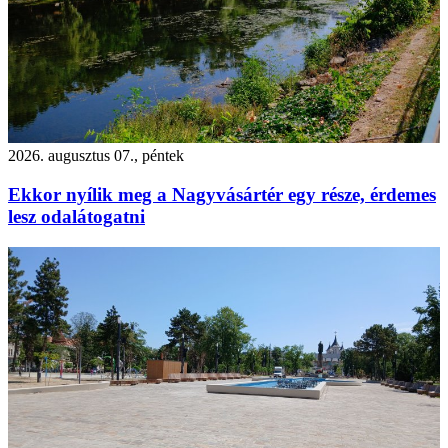
2026. augusztus 07., péntek
Ekkor nyílik meg a Nagyvásártér egy része, érdemes
lesz odalátogatni