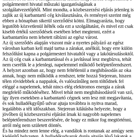
polgármesteri hivatal műszaki igazgatóságának a
szolgálatvezetőjétől. Mint mondta, a közbeszerzési eljárás jelenleg is
zajlik az új karbantartó cég kiválasztására, és reményei szerint még
ebben a hónapban sikerül szerződést kötni. Elmagyarázta, hogy
legutóbb közvetlenül ítélték oda ezt a szolgáltatást, és mivel ezt csak
kisebb értékű szerződések esetében lehet megtenni, ezért a
karbantartóra nem lehetett rábízni az egész várost.
Az új szerződés alapján viszont már a nyertes pályázó az egész
városban karban kell majd tartsa a zárakat, anélkül, hogy erre külön
felszólítást kapna a polgármesteri hivataltól vagy a lakótársulásoktól.
Az új cég csak a karbantartással és a javítással lesz megbízva, tehát
nem cserélik le a jelenlegi, napelemmel működő beléptetőrendszert.
A helyzet azonban az, hogy nem feltétlenül a meghibásodás az oka
annak, hogy nem működik a rendszer, tette hozzá Stejerean, hiszen
télen rövidebbek a nappalok, és valószínűleg nem töltődnek fel
eléggé a napelemek, tehát nincs elég elektromos energia a zárak
megfelelő működéséhez. Mivel tehát nem meghibásodásról van szó,
így ilyen esetekben a karbantartó cégnek sem lesz mit megjavítania,
és sok hulladékgyűjtő udvar ajtaja továbbra is nyitva marad,
legalábbis a téli időszakban. Stejerean kilátásba helyezte, hogy a
jövőben új közbeszerzési eljárást írnak ki nagyobb napelemes
beléptetőrendszer beszerelésére, de hogy ez mikor fog megtörténni,
arról még nem született döntés.
És ha mindez nem lenne elég, a vandálok is rontanak az amúgy sem
kielégítő helyzeten. A hulladékudvarok dupla ajtaján lévő lakatok a