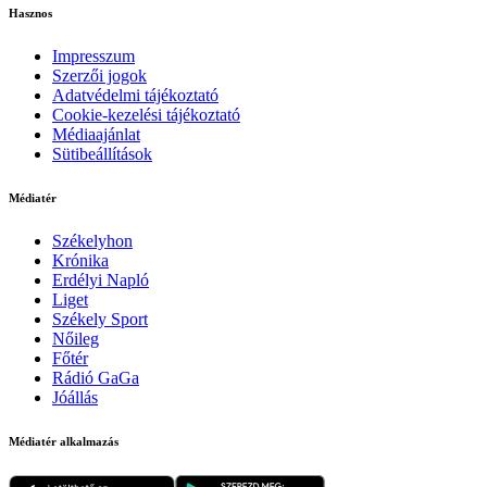
Hasznos
Impresszum
Szerzői jogok
Adatvédelmi tájékoztató
Cookie-kezelési tájékoztató
Médiaajánlat
Sütibeállítások
Médiatér
Székelyhon
Krónika
Erdélyi Napló
Liget
Székely Sport
Nőileg
Főtér
Rádió GaGa
Jóállás
Médiatér alkalmazás