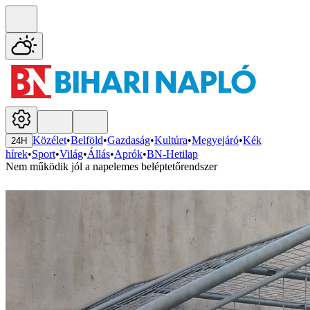
Közélet
•
Belföld
•
Gazdaság
•
Kultúra
•
Megyejáró
•
Kék
24H
hírek
•
Sport
•
Világ
•
Állás
•
Aprók
•
BN-Hetilap
Nem működik jól a napelemes beléptetőrendszer