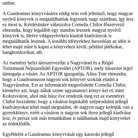
online.
A Gaudeamus könyvvásárra eddig sem volt jellemző, hogy magyar
nyelvű könyvek is megtalálhatóak legyenek nagy számban, így lesz
ez most is. Kérdésünkre válaszolva Cornelia Chifor főszervező
elmondta, hogy legalább egy standon lesznek magyar nyelvű
könyvek is, illetve világnyelveken kiadott kiadványok is
megtalálhatók lesznek. A korábbi idényekhez hasonlóan az idén is
lehet majd mást is kapni a könyveken kívül, például játékokat,
hanghordozókat, stb.
Az esemény helyi társszervezője a Nagyvárad és a Régió
Turizmusát Népszerűsítő Egyesület (APTOR), mely húszezer lejjel
támogatja a vásárt. Az APTOR igazgatója, Alina Toie elmondta,
hogy a Gaudeamuson nagyon sok könyvet szoktak eladni a
Nagyváradon. Ezt az információt megerősítette Cornelia Chifor,
kiemelve azt, hogy náluk szinte ugyanannyi könyv kel el, mint
Kolozsváron, ahol már húsz éve rendezik meg ezt az eseményt.
Chifor hozzátette, hogy a vásáron leginkább szépirodalmi jellegű
kiadványokat lehet majd megtalálni, de nagyon nagy keletjük van a
gyerekkönyv, ezért a vásáron is nagyon sok ilyen jellegű kiadvány
lesz, és persze sok más tematikában is találhatnak majd könyveket
az érdeklődők.
Egyébként a Gaudeamus könyvvásár egy karaván jellegű