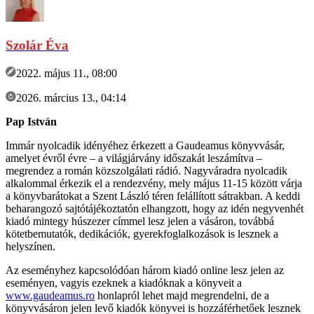
Szolár Éva
2022. május 11., 08:00
2026. március 13., 04:14
Pap István
Immár nyolcadik idényéhez érkezett a Gaudeamus könyvvásár,
amelyet évről évre – a világjárvány időszakát leszámítva –
megrendez a román közszolgálati rádió. Nagyváradra nyolcadik
alkalommal érkezik el a rendezvény, mely május 11-15 között várja
a könyvbarátokat a Szent László téren felállított sátrakban. A keddi
beharangozó sajtótájékoztatón elhangzott, hogy az idén negyvenhét
kiadó mintegy húszezer címmel lesz jelen a vásáron, továbbá
kötetbemutatók, dedikációk, gyerekfoglalkozások is lesznek a
helyszínen.
Az eseményhez kapcsolódóan három kiadó online lesz jelen az
eseményen, vagyis ezeknek a kiadóknak a könyveit a
www.gaudeamus.ro
honlapról lehet majd megrendelni, de a
könyvvásáron jelen levő kiadók könyvei is hozzáférhetőek lesznek