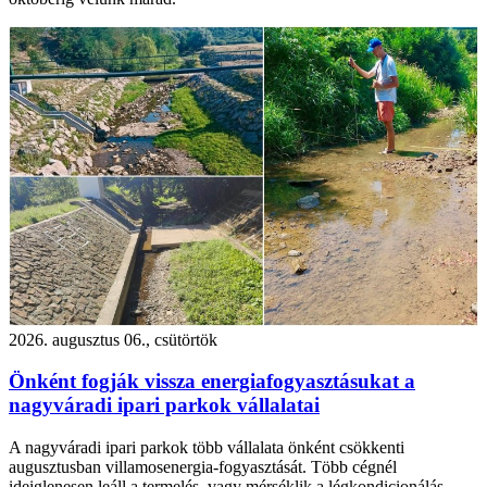
2026. augusztus 06., csütörtök
Önként fogják vissza energiafogyasztásukat a
nagyváradi ipari parkok vállalatai
A nagyváradi ipari parkok több vállalata önként csökkenti
augusztusban villamosenergia-fogyasztását. Több cégnél
ideiglenesen leáll a termelés, vagy mérséklik a légkondicionálás