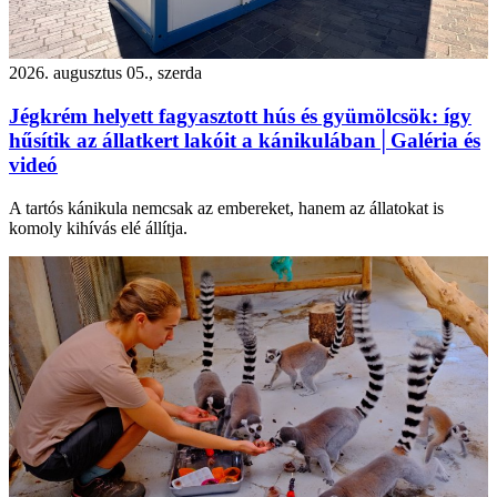
2026. augusztus 05., szerda
Jégkrém helyett fagyasztott hús és gyümölcsök: így
hűsítik az állatkert lakóit a kánikulában│Galéria és
videó
A tartós kánikula nemcsak az embereket, hanem az állatokat is
komoly kihívás elé állítja.