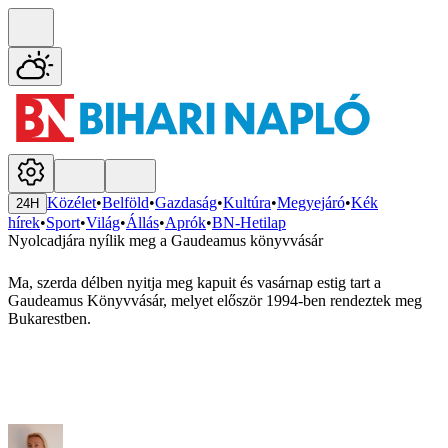
Közélet
•
Belföld
•
Gazdaság
•
Kultúra
•
Megyejáró
•
Kék
24H
hírek
•
Sport
•
Világ
•
Állás
•
Aprók
•
BN-Hetilap
Nyolcadjára nyílik meg a Gaudeamus könyvvásár
Ma, szerda délben nyitja meg kapuit és vasárnap estig tart a
Gaudeamus Könyvvásár, melyet először 1994-ben rendeztek meg
Bukarestben.