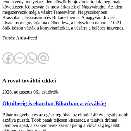
rendezvény, melyet az idén először Krajován tartottak meg, majd
következett Kolozsvár, és most érkeztek el Nagyváradra. Az idén
megszervezik még a vásárt Temesváron, Nagyszebenben,
Brassóban, Jászvásáron és Bukarestben is. A nagyváradi vásár
hivatalos megnyitója ma délben lesz, a helyszínen naponta 10-21
órák között várják a könyvbarátokat, a vásárra a belépés ingyenes.
Forrás: Artist-freed
A rovat további cikkei
2026. augusztus 06., csütörtök
Októberig is eltarthat Biharban a vízválság
Bihar megyében és az egész régióban az elmúlt 140 év legsúlyosabb
aszálya pusztít. Több patak teljesen kiszáradt, a talajvíz drámai
ütemben apad, a szakemberek szerint pedig a vízválság legalább
októberig velünk marad.