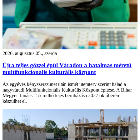
2026. augusztus 05., szerda
Újra teljes gőzzel épül Váradon a hatalmas méretű
multifunkcionális kulturális központ
Az egyéves kényszerszünet után ismét ütemterv szerint halad a
nagyváradi Multifunkcionális Kulturális Központ építése. A Bihar
Megyei Tanács 155 millió lejes beruházása 2027 októberére
készülhet el.