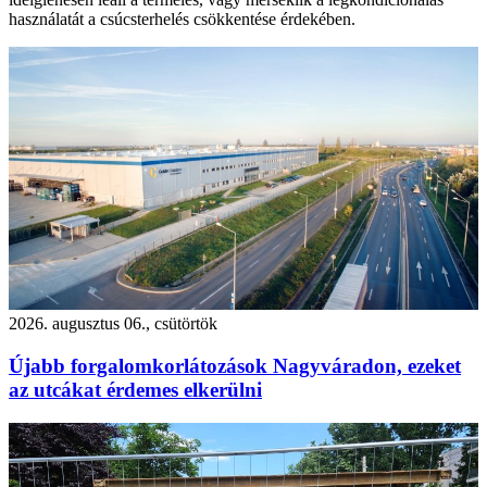
használatát a csúcsterhelés csökkentése érdekében.
2026. augusztus 06., csütörtök
Újabb forgalomkorlátozások Nagyváradon, ezeket
az utcákat érdemes elkerülni