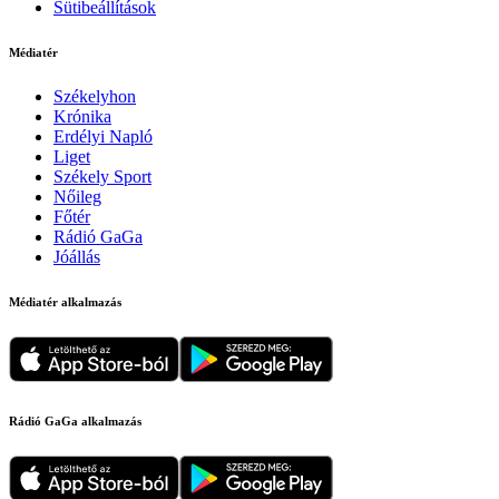
Sütibeállítások
Médiatér
Székelyhon
Krónika
Erdélyi Napló
Liget
Székely Sport
Nőileg
Főtér
Rádió GaGa
Jóállás
Médiatér alkalmazás
Rádió GaGa alkalmazás