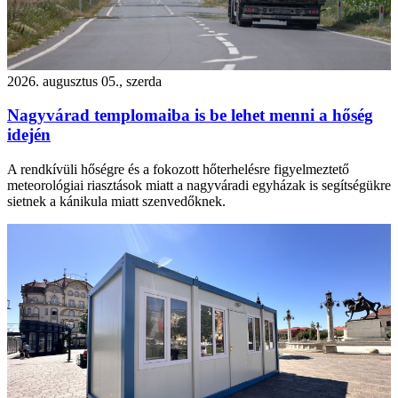
2026. augusztus 05., szerda
Nagyvárad templomaiba is be lehet menni a hőség
idején
A rendkívüli hőségre és a fokozott hőterhelésre figyelmeztető
meteorológiai riasztások miatt a nagyváradi egyházak is segítségükre
sietnek a kánikula miatt szenvedőknek.