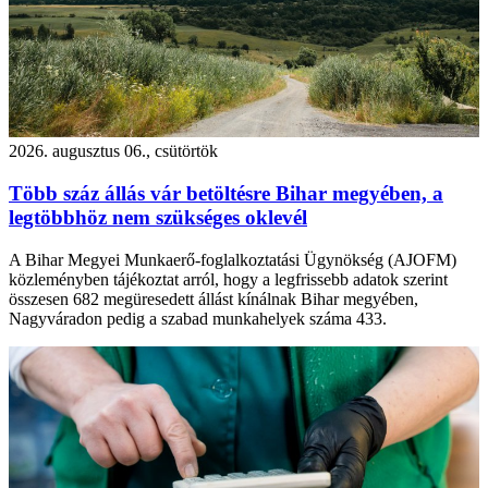
2026. augusztus 06., csütörtök
Több száz állás vár betöltésre Bihar megyében, a
legtöbbhöz nem szükséges oklevél
A Bihar Megyei Munkaerő-foglalkoztatási Ügynökség (AJOFM)
közleményben tájékoztat arról, hogy a legfrissebb adatok szerint
összesen 682 megüresedett állást kínálnak Bihar megyében,
Nagyváradon pedig a szabad munkahelyek száma 433.