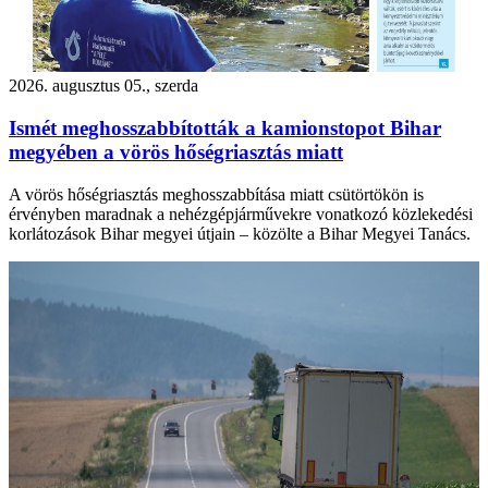
2026. augusztus 05., szerda
Ismét meghosszabbították a kamionstopot Bihar
megyében a vörös hőségriasztás miatt
A vörös hőségriasztás meghosszabbítása miatt csütörtökön is
érvényben maradnak a nehézgépjárművekre vonatkozó közlekedési
korlátozások Bihar megyei útjain – közölte a Bihar Megyei Tanács.