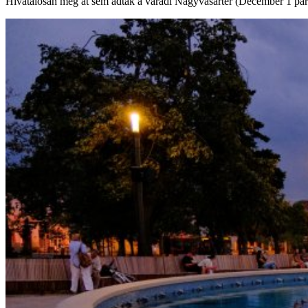
Hivatalosan még át sem adták a váradi Nagyvásártér (December 1 park) f