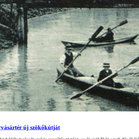
vásártér új szökőkútját