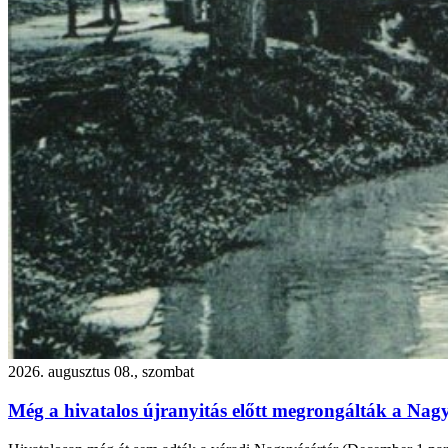
2026. augusztus 08., szombat
Még a hivatalos újranyitás előtt megrongálták a Nagy