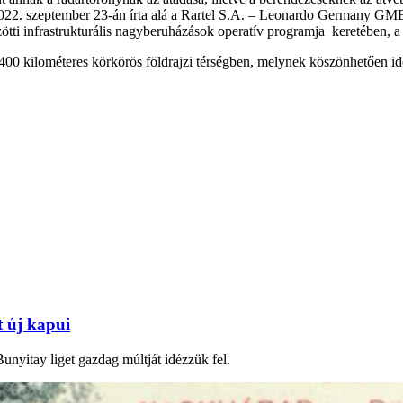
e 2022. szeptember 23-án írta alá a Rartel S.A. – Leonardo Germany G
tti infrastrukturális nagyberuházások operatív programja keretében, a
 400 kilométeres körkörös földrajzi térségben, melynek köszönhetően időb
t új kapui
unyitay liget gazdag múltját idézzük fel.