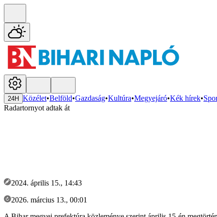
Közélet
•
Belföld
•
Gazdaság
•
Kultúra
•
Megyejáró
•
Kék hírek
•
Spor
24H
Radartornyot adtak át
2024. április 15., 14:43
2026. március 13., 00:01
A Bihar megyei prefektúra közleménye szerint április 15-én megtörtén