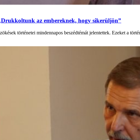
„Drukkoltunk az embereknek, hogy sikerüljön”
zökések történetei mindennapos beszédtémát jelentettek. Ezeket a tört