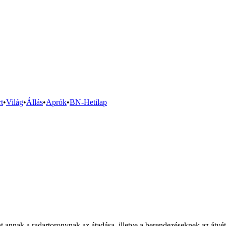
t
•
Világ
•
Állás
•
Aprók
•
BN-Hetilap
t annak a radartoronynak az átadása, illetve a berendezéseknek az átv