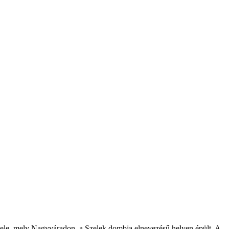
étele, mely Nagyváradon, a Szelek dombja elnevezésű helyen épült. A