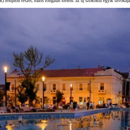
elújított részét, máris rongálás történt: az új szökőkút egyik fúvókáját