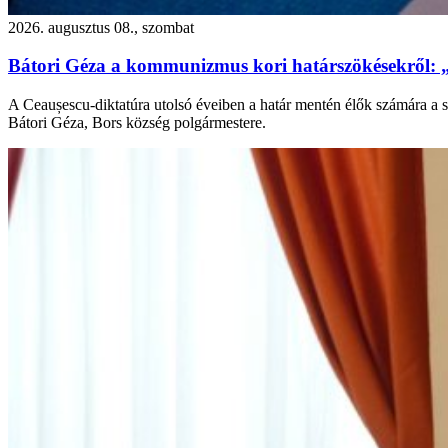
2026. augusztus 08., szombat
Bátori Géza a kommunizmus kori határszökésekről: 
A Ceaușescu-diktatúra utolsó éveiben a határ mentén élők számára a s
Bátori Géza, Bors község polgármestere.