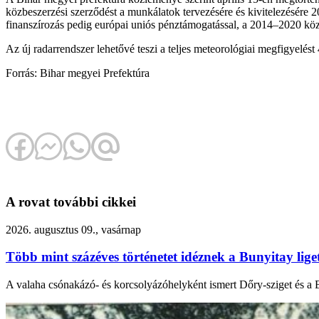
közbeszerzési szerződést a munkálatok tervezésére és kivitelezésér
finanszírozás pedig európai uniós pénztámogatással, a 2014–2020 közö
Az új radarrendszer lehetővé teszi a teljes meteorológiai megfigyelést
Forrás: Bihar megyei Prefektúra
A rovat további cikkei
2026. augusztus 09., vasárnap
Több mint százéves történetet idéznek a Bunyitay lige
A valaha csónakázó- és korcsolyázóhelyként ismert Dőry-sziget és a B