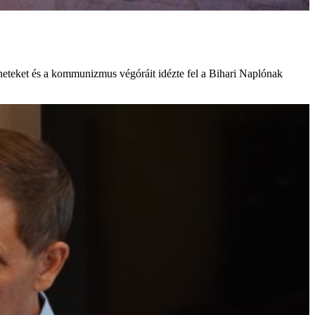
éneteket és a kommunizmus végóráit idézte fel a Bihari Naplónak