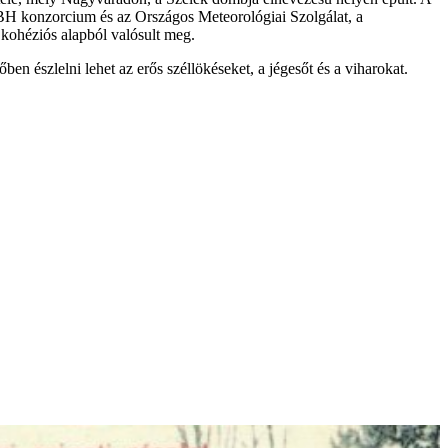
MBH konzorcium és az Országos Meteorológiai Szolgálat, a
 kohéziós alapból valósult meg.
en észlelni lehet az erős széllökéseket, a jégesőt és a viharokat.