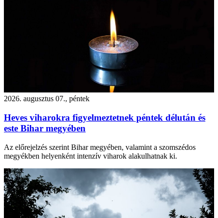
2026. augusztus 07., péntek
Heves viharokra figyelmeztetnek péntek délután és
este Bihar megyében
Az előrejelzés szerint Bihar megyében, valamint a szomszédos
megyékben helyenként intenzív viharok alakulhatnak ki.