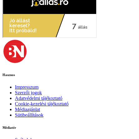
Hasznos
Impresszum
Szerzői jogok
Adatvédelmi tájékoztató
Cookie-kezelési tájékoztató
Médiaajánlat
Sütibeállítások
Médiatér