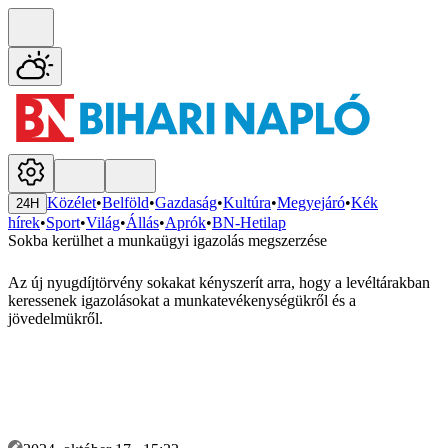
Közélet
•
Belföld
•
Gazdaság
•
Kultúra
•
Megyejáró
•
Kék
24H
hírek
•
Sport
•
Világ
•
Állás
•
Aprók
•
BN-Hetilap
Sokba kerülhet a munkaügyi igazolás megszerzése
Az új nyugdíjtörvény sokakat kényszerít arra, hogy a levéltárakban
keressenek igazolásokat a munkatevékenységükről és a
jövedelmükről.