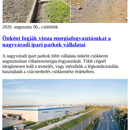
2026. augusztus 06., csütörtök
Önként fogják vissza energiafogyasztásukat a
nagyváradi ipari parkok vállalatai
A nagyváradi ipari parkok több vállalata önként csökkenti
augusztusban villamosenergia-fogyasztását. Több cégnél
ideiglenesen leáll a termelés, vagy mérséklik a légkondicionálás
használatát a csúcsterhelés csökkentése érdekében.