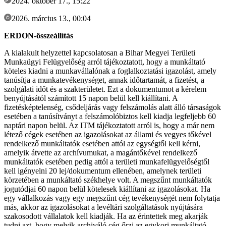
2024. október 17., 15:22
2026. március 13., 00:04
ERDON-összeállítás
A kialakult helyzettel kapcsolatosan a Bihar Megyei Területi
Munkaügyi Felügyelőség arról tájékoztatott, hogy a munkáltató
köteles kiadni a munkavállalónak a foglalkoztatási igazolást, amely
tanúsítja a munkatevékenységet, annak időtartamát, a fizetést, a
szolgálati időt és a szakterületet. Ezt a dokumentumot a kérelem
benyújtásától számított 15 napon belül kell kiállítani. A
fizetésképtelenség, csődeljárás vagy felszámolás alatt álló társaságok
esetében a tanúsítványt a felszámolóbiztos kell kiadja legfeljebb 60
naptári napon belül. Az ITM tájékoztatott arról is, hogy a már nem
létező cégek esetében az igazolásokat az állami és vegyes tőkével
rendelkező munkáltatók esetében attól az egységtől kell kérni,
amelyik átvette az archívumukat, a magántőkével rendelkező
munkáltatók esetében pedig attól a területi munkafelügyelőségtől
kell igényelni 20 lej/dokumentum ellenében, amelynek területi
körzetében a munkáltató székhelye volt. A megszűnt munkáltatók
jogutódjai 60 napon belül kötelesek kiállítani az igazolásokat. Ha
egy vállalkozás vagy egy megszűnt cég tevékenységét nem folytatja
más, akkor az igazolásokat a levéltári szolgáltatások nyújtására
szakosodott vállalatok kell kiadják. Ha az érintettek meg akarják
tudni azt, hogy melyik archiváló cég őrzi az egykori munkáltató