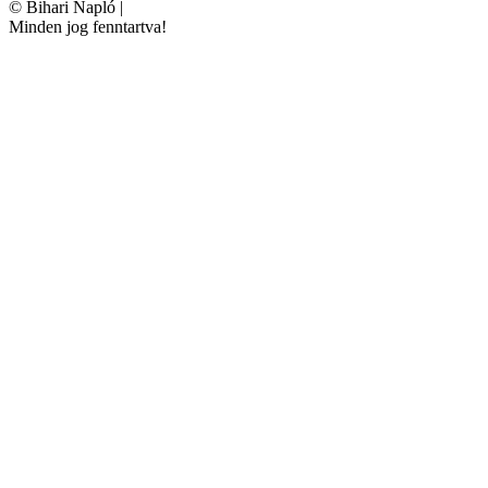
©
Bihari Napló
|
Minden jog fenntartva!