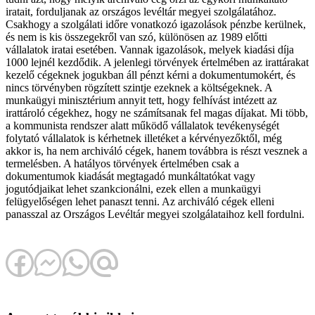
iratait, forduljanak az országos levéltár megyei szolgálatához.
Csakhogy a szolgálati időre vonatkozó igazolások pénzbe kerülnek,
és nem is kis összegekről van szó, különösen az 1989 előtti
vállalatok iratai esetében. Vannak igazolások, melyek kiadási díja
1000 lejnél kezdődik. A jelenlegi törvények értelmében az irattárakat
kezelő cégeknek jogukban áll pénzt kérni a dokumentumokért, és
nincs törvényben rögzített szintje ezeknek a költségeknek. A
munkaügyi minisztérium annyit tett, hogy felhívást intézett az
irattároló cégekhez, hogy ne számítsanak fel magas díjakat. Mi több,
a kommunista rendszer alatt működő vállalatok tevékenységét
folytató vállalatok is kérhetnek illetéket a kérvényezőktől, még
akkor is, ha nem archiváló cégek, hanem továbbra is részt vesznek a
termelésben. A hatályos törvények értelmében csak a
dokumentumok kiadását megtagadó munkáltatókat vagy
jogutódjaikat lehet szankcionálni, ezek ellen a munkaügyi
felügyelőségen lehet panaszt tenni. Az archiváló cégek elleni
panasszal az Országos Levéltár megyei szolgálataihoz kell fordulni.