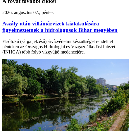
A rovat további cikkei
2026. augusztus 07., péntek
Aszály után villámárvizek kialakulására
figyelmeztetnek a hidrológusok Bihar megyében
Elsőfokú (sárga jelzésű) árvízvédelmi készültséget rendelt el
pénteken az Országos Hidrológiai és Vízgazdálkodási Intézet
(INHGA) több folyó vízgyűjtő medencéjére.