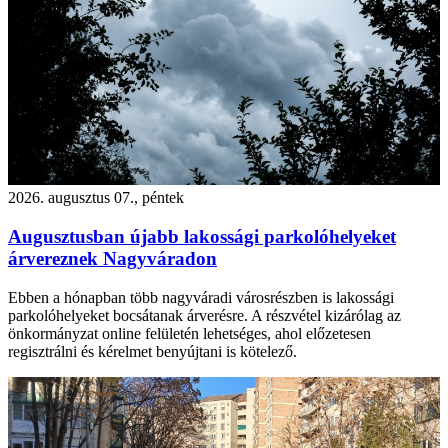
2026. augusztus 07., péntek
Augusztusban újabb lakossági parkolóhelyeket
árvereznek Nagyváradon
Ebben a hónapban több nagyváradi városrészben is lakossági
parkolóhelyeket bocsátanak árverésre. A részvétel kizárólag az
önkormányzat online felületén lehetséges, ahol előzetesen
regisztrálni és kérelmet benyújtani is kötelező.