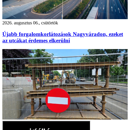
2026. augusztus 06., csütörtök
Újabb forgalomkorlátozások Nagyváradon, ezeket
az utcákat érdemes elkerülni