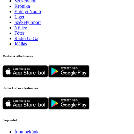
Székelyhon
Krónika
Erdélyi Napló
Liget
Székely Sport
Nőileg
Főtér
Rádió GaGa
Jóállás
Médiatér alkalmazás
Rádió GaGa alkalmazás
Kapcsolat
Írjon nekünk