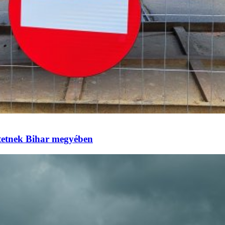
eztetnek Bihar megyében