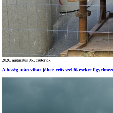
2026. augusztus 06., csütörtök
A hőség után vihar jöhet: erős széllökésekre figyelm