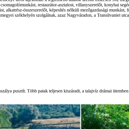
somagolómunkást, restaurátor-asztalost, villanyszerelőt, konyhai segédm
t, alkatrész-összeszerelőt, képesítés nélküli mezőgazdasági munkást, f
gyei székhelyén szolgálnak, azaz Nagyváradon, a Transilvaniei utca 
álya pusztít. Több patak teljesen kiszáradt, a talajvíz drámai ütemben