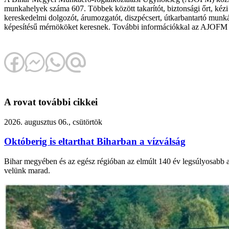
munkahelyek száma 607. Többek között takarítót, biztonsági őrt, kézi c
kereskedelmi dolgozót, árumozgatót, diszpécsert, útkarbantartó munkás
képesítésű mérnököket keresnek. További információkkal az AJOFM me
A rovat további cikkei
2026. augusztus 06., csütörtök
Októberig is eltarthat Biharban a vízválság
Bihar megyében és az egész régióban az elmúlt 140 év legsúlyosabb asz
velünk marad.