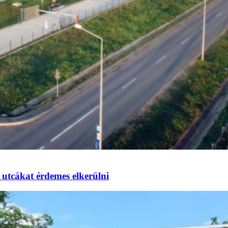
utcákat érdemes elkerülni