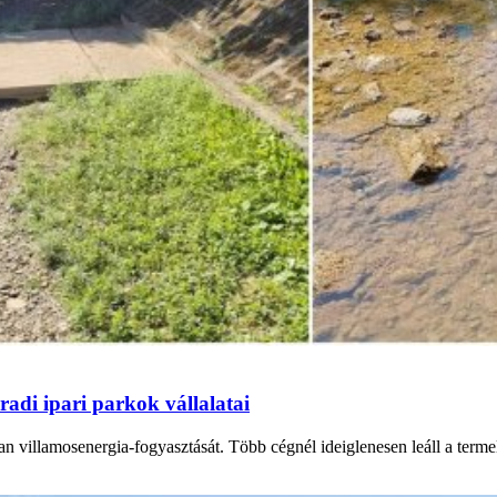
adi ipari parkok vállalatai
n villamosenergia-fogyasztását. Több cégnél ideiglenesen leáll a termel