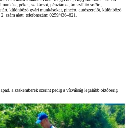
unkást, péket, szakácsot, pénztárost, áruszállító sofőrt,
utárt, különböző gyári munkásokat, pincért, autószerelőt, különböző
2. szám alatt, telefonszám: 0259/436–821.
 apad, a szakemberek szerint pedig a vízválság legalább októberig