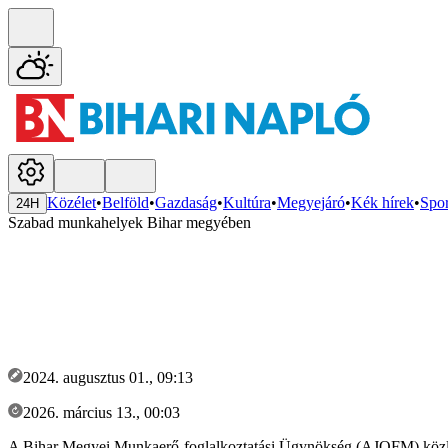
Közélet
•
Belföld
•
Gazdaság
•
Kultúra
•
Megyejáró
•
Kék hírek
•
Spor
24H
Szabad munkahelyek Bihar megyében
2024. augusztus 01., 09:13
2026. március 13., 00:03
A Bihar Megyei Munkaerő-foglalkoztatási Ügynökség (AJOFM) közlemé