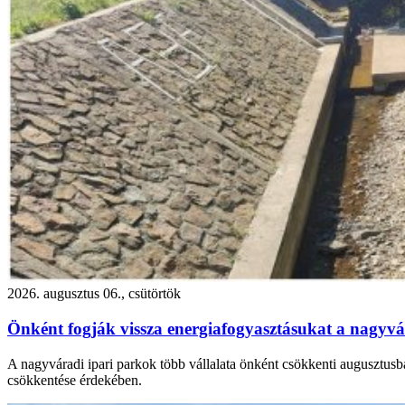
2026. augusztus 06., csütörtök
Önként fogják vissza energiafogyasztásukat a nagyvár
A nagyváradi ipari parkok több vállalata önként csökkenti augusztusba
csökkentése érdekében.