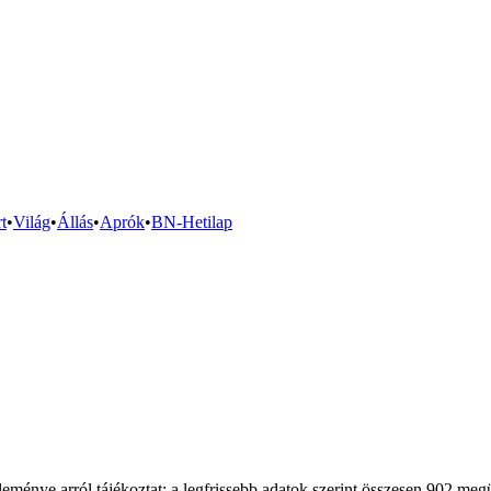
t
•
Világ
•
Állás
•
Aprók
•
BN-Hetilap
nye arról tájékoztat: a legfrissebb adatok szerint összesen 902 megü