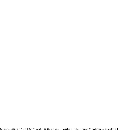
resedett állást kínálnak Bihar megyében, Nagyváradon a szabad