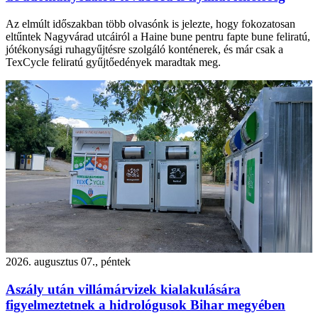
Az elmúlt időszakban több olvasónk is jelezte, hogy fokozatosan
eltűntek Nagyvárad utcáiról a Haine bune pentru fapte bune feliratú,
jótékonysági ruhagyűjtésre szolgáló konténerek, és már csak a
TexCycle feliratú gyűjtőedények maradtak meg.
2026. augusztus 07., péntek
Aszály után villámárvizek kialakulására
figyelmeztetnek a hidrológusok Bihar megyében