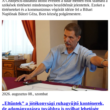
A Ceaușescu-diktatúra utolsó éveiben a határ mentén élők számára a
szökések történetei mindennapos beszédtémát jelentettek. Ezeket a
történeteket és a kommunizmus végóráit idézte fel a Bihari
Naplónak Bátori Géza, Bors község polgármestere.
2026. augusztus 08., szombat
„Eltűntek” a jótékonysági ruhagyűjtő konténerek,
de adományozásra továbbra is nyílhat lehetőség