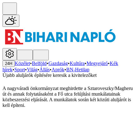
Közélet
•
Belföld
•
Gazdaság
•
Kultúra
•
Megyejáró
•
Kék
24H
hírek
•
Sport
•
Világ
•
Állás
•
Aprók
•
BN-Hetilap
Újabb aluljárók építésére keresik a kivitelezőket
A nagyváradi önkormányzat meghirdette a Sztaroveszky/Magheru
út és annak folytatásaként a Fő utca felújítási munkálatainak
közbeszerzési eljárását. A munkálatok során két közúti aluljárót is
kell építeni.