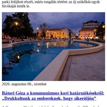
park) felújított részét, máris rongálás történt: az új szökőkút egyik
fúvókáját törték le.
2026. augusztus 08., szombat
Bátori Géza a kommunizmus kori határszökésekről:
„Drukkoltunk az embereknek, hogy sikerüljön”