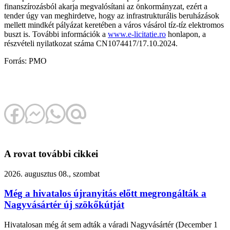
finanszírozásból akarja megvalósítani az önkormányzat, ezért a
tender úgy van meghirdetve, hogy az infrastrukturális beruházások
mellett mindkét pályázat keretében a város vásárol tíz-tíz elektromos
buszt is. További információk a
www.e-licitatie.ro
honlapon, a
részvételi nyilatkozat száma CN1074417/17.10.2024.
Forrás: PMO
A rovat további cikkei
2026. augusztus 08., szombat
Még a hivatalos újranyitás előtt megrongálták a
Nagyvásártér új szökőkútját
Hivatalosan még át sem adták a váradi Nagyvásártér (December 1