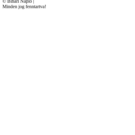
©
Bihari Napló
|
Minden jog fenntartva!