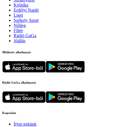
Krónika
Erdélyi Napló
Liget
Székely Sport
Nőileg
Főtér
Rádió GaGa
Jóállás
Médiatér alkalmazás
Rádió GaGa alkalmazás
Kapcsolat
Írjon nekünk