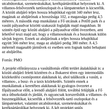
utcabútorokat, szemeteskukákat, kerékpártárolókat helyeznek ki. A
villamos-felsővezeték tartóoszlopait és a lámpatesteket is kicserélik.
A közúti aluljáró teljes hossza lehajtókkal együtt 340 méter lesz,
magának az aluljárónak a hosszúsága 102, a magassága pedig 4,5
méteres. A második etap munkálatai a Fő utcának a Petőfi park és a
vasúti pályaudvar közötti szakaszát foglalják majd magukban. Itt
szintén épül egy közúti aluljáró a pályaudvar előtti övezetben, ami
lehetővé teszi majd azt, hogy a villamosoknak és a buszoknak külön
sávjuk legyen. Ennek az aluljárónak a teljes hossza lehajtókkal
együtt 566 méter lesz, maga az aluljáró pedig 380 méter. A 4,5
méternél magasabb járművek ez esetben sem fognak tudni behajtani
az aluljáróba.
Forrás: PMO
A projekt előirányozza a vasútállomás előtti terület átalakítását is: a
közúti aluljáró feletti köztéren és a Bukarest téren egy intermodális
közlekedési csomópontot alakítanak ki, ahol találkozik a vasúti, a
villamos-, a busz- és a taxis közlekedés. Szintén ennek a
munkálatnak a keretében alakítanak ki gyalogos övezetet a
főpályaudvar előtt, a leendő aluljáró fölött, továbbá felújítják a Fő
utca útburkolatát és járdáit, és ugyancsak korszerűsítik a villamos- és
buszmegállókat, kicserélik a felsővezeték-tartó oszlopokat és a
lámpatesteket, valamint utcabútorokat, szemeteskukákat és
kerékpártárolókat helyeznek ki. A két projektet uniós