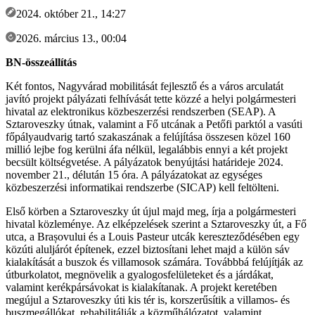
2024. október 21., 14:27
2026. március 13., 00:04
BN-összeállítás
Két fontos, Nagyvárad mobilitását fejlesztő és a város arculatát
javító projekt pályázati felhívását tette közzé a helyi polgármesteri
hivatal az elektronikus közbeszerzési rendszerben (SEAP). A
Sztaroveszky útnak, valamint a Fő utcának a Petőfi parktól a vasúti
főpályaudvarig tartó szakaszának a felújítása összesen közel 160
millió lejbe fog kerülni áfa nélkül, legalábbis ennyi a két projekt
becsült költségvetése. A pályázatok benyújtási határideje 2024.
november 21., délután 15 óra. A pályázatokat az egységes
közbeszerzési informatikai rendszerbe (SICAP) kell feltölteni.
Első körben a Sztaroveszky út újul majd meg, írja a polgármesteri
hivatal közleménye. Az elképzelések szerint a Sztaroveszky út, a Fő
utca, a Brașovului és a Louis Pasteur utcák kereszteződésében egy
közúti aluljárót építenek, ezzel biztosítani lehet majd a külön sáv
kialakítását a buszok és villamosok számára. Továbbbá felújítják az
útburkolatot, megnövelik a gyalogosfelületeket és a járdákat,
valamint kerékpársávokat is kialakítanak. A projekt keretében
megújul a Sztaroveszky úti kis tér is, korszerűsítik a villamos- és
buszmegállókat, rehabilitálják a közműhálózatot, valamint