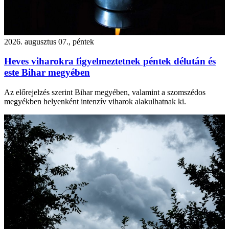
2026. augusztus 07., péntek
Heves viharokra figyelmeztetnek péntek délután és
este Bihar megyében
Az előrejelzés szerint Bihar megyében, valamint a szomszédos
megyékben helyenként intenzív viharok alakulhatnak ki.