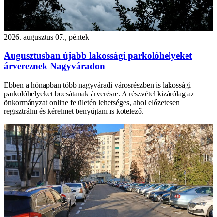
2026. augusztus 07., péntek
Augusztusban újabb lakossági parkolóhelyeket
árvereznek Nagyváradon
Ebben a hónapban több nagyváradi városrészben is lakossági
parkolóhelyeket bocsátanak árverésre. A részvétel kizárólag az
önkormányzat online felületén lehetséges, ahol előzetesen
regisztrálni és kérelmet benyújtani is kötelező.