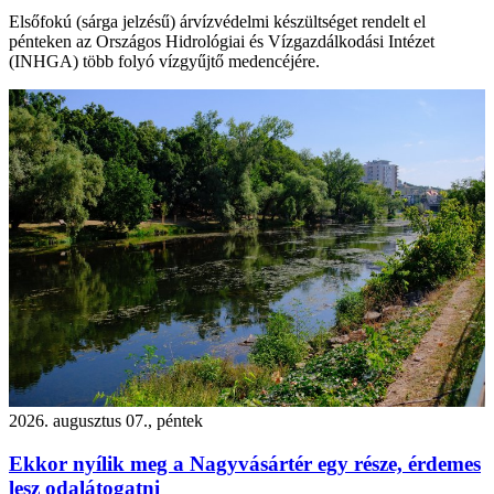
Elsőfokú (sárga jelzésű) árvízvédelmi készültséget rendelt el
pénteken az Országos Hidrológiai és Vízgazdálkodási Intézet
(INHGA) több folyó vízgyűjtő medencéjére.
2026. augusztus 07., péntek
Ekkor nyílik meg a Nagyvásártér egy része, érdemes
lesz odalátogatni