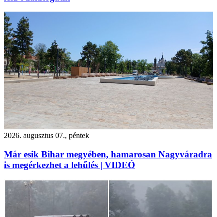
2026. augusztus 07., péntek
Már esik Bihar megyében, hamarosan Nagyváradra
is megérkezhet a lehűlés | VIDEÓ