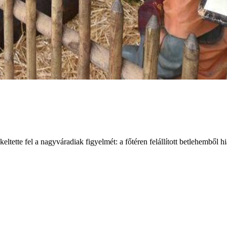
ltette fel a nagyváradiak figyelmét: a főtéren felállított betlehemből 