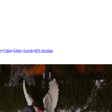
t
•
Világ
•
Állás
•
Aprók
•
BN-Hetilap