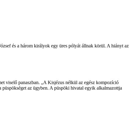
zsef és a három királyok egy üres pólyát állnak körül. A hiányt az
 címet viselő panaszban. „A Kisjézus nélkül az egész kompozíció
a püspökséget az ügyben. A püspöki hivatal egyik alkalmazottja