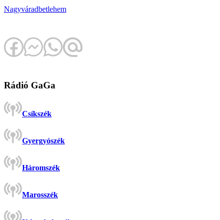
Nagyvárad
betlehem
Rádió GaGa
Csíkszék
Gyergyószék
Háromszék
Marosszék