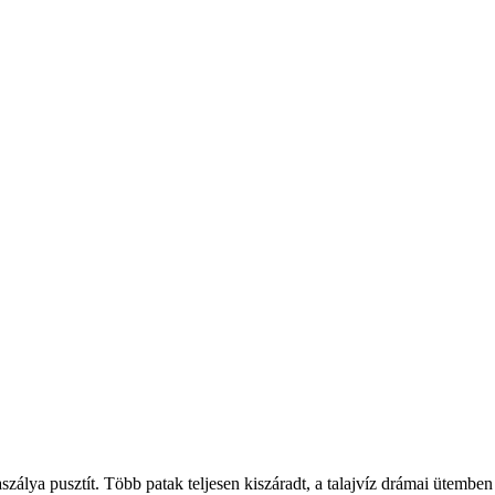
álya pusztít. Több patak teljesen kiszáradt, a talajvíz drámai ütemben