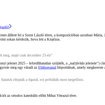
 Napló!
et állított fel a Szent László téren, a kompozícióban azonban Mária, Jó
rint sokan kérdezik, hova lett a Kisjézus.
tett meg, majd csak december 25-én”
onyi jelenet 2025 – lefordíthatatlan szójáték, a „na(t)ivitás jelenete”)
egyezte meg egy váradi az
Ebihoreanul
hírportálnak, amely megkereste 
fiatalok ellopták a figurát, ezt próbálták most megelőzni.
iót az ortodox katedrális előtti Mihai Viteazul térre.