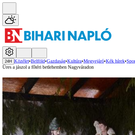
Közélet
•
Belföld
•
Gazdaság
•
Kultúra
•
Megyejáró
•
Kék hírek
•
Spor
24H
Üres a jászol a főtéri betlehemben Nagyváradon