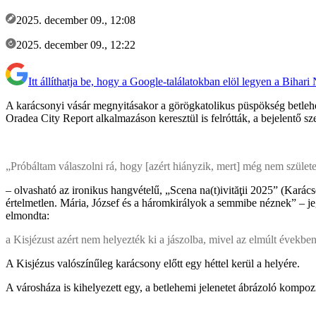
2025. december 09., 12:08
2025. december 09., 12:22
Itt állíthatja be, hogy a Google-találatokban elöl legyen a Bihari
A karácsonyi vásár megnyitásakor a görögkatolikus püspökség betlehem
Oradea City Report alkalmazáson keresztül is felrótták, a bejelentő sze
„Próbáltam válaszolni rá, hogy [azért hiányzik, mert] még nem szüle
– olvasható az ironikus hangvételű, „Scena na(t)ivităţii 2025” (Karács
értelmetlen. Mária, József és a háromkirályok a semmibe néznek” – j
elmondta:
a Kisjézust azért nem helyezték ki a jászolba, mivel az elmúlt években 
A Kisjézus valószínűleg karácsony előtt egy héttel kerül a helyére.
A városháza is kihelyezett egy, a betlehemi jelenetet ábrázoló kompozíc