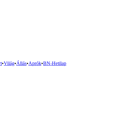
t
•
Világ
•
Állás
•
Aprók
•
BN-Hetilap