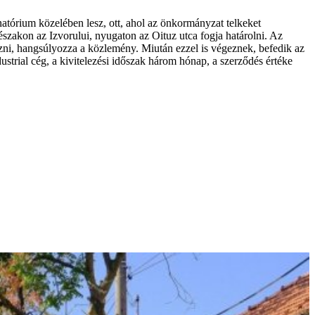
atórium közelében lesz, ott, ahol az önkormányzat telkeket
t északon az Izvorului, nyugaton az Oituz utca fogja határolni. Az
yezni, hangsúlyozza a közlemény. Miután ezzel is végeznek, befedik az
strial cég, a kivitelezési időszak három hónap, a szerződés értéke