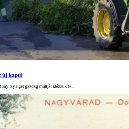
t új kapui
unyitay liget gazdag múltját idézzük fel.