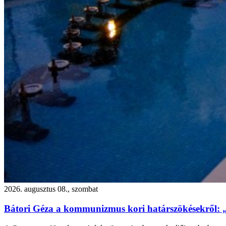
2026. augusztus 08., szombat
Bátori Géza a kommunizmus kori határszökésekről: 