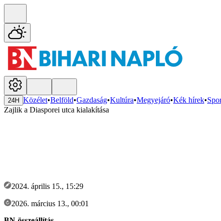
Közélet
•
Belföld
•
Gazdaság
•
Kultúra
•
Megyejáró
•
Kék hírek
•
Spor
24H
Zajlik a Diasporei utca kialakítása
2024. április 15., 15:29
2026. március 13., 00:01
BN-összeállítás