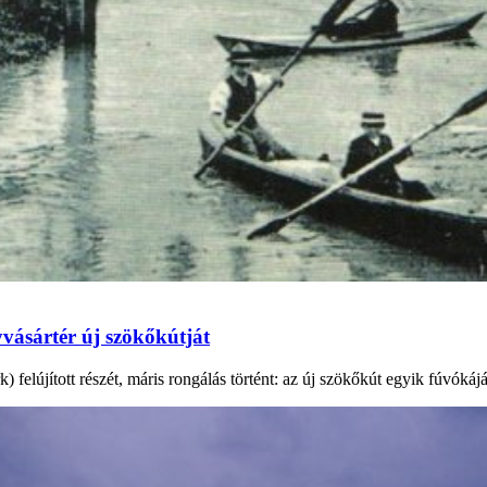
vásártér új szökőkútját
elújított részét, máris rongálás történt: az új szökőkút egyik fúvókáját