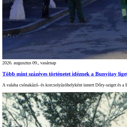
2026. augusztus 09., vasárnap
Több mint százéves történetet idéznek a Bunyitay lige
A valaha csónakázó- és korcsolyázóhelyként ismert Dőry-sziget és a B