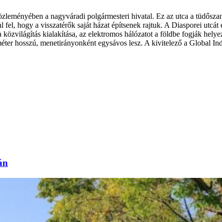
zleményében a nagyváradi polgármesteri hivatal. Ez az utca a tüdőszan
l fel, hogy a visszatérők saját házat építsenek rajtuk. A Diasporei utcá
 közvilágítás kialakítása, az elektromos hálózatot a földbe fogják hel
éter hosszú, menetirányonként egysávos lesz. A kivitelező a Global Indu
án