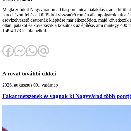
Megkezdődött Nagyváradon a Diasporei utca kialakítása, adja hírül kö
parcellázott fel és a külföldről visszatérő román állampolgároknak aján
esővízelvezető csatornák kiépítése már elkezdődött, majd következik a
ottani patakot és következik a közútnak az építése, ami mintegy 400 m
1.494.173 lej áfa nélkül.
A rovat további cikkei
2026. augusztus 09., vasárnap
Fákat metszenek és vágnak ki Nagyvárad több pontj