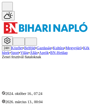
Közélet
•
Belföld
•
Gazdaság
•
Kultúra
•
Megyejáró
•
Kék
24H
hírek
•
Sport
•
Világ
•
Állás
•
Aprók
•
BN-Hetilap
Zenei fesztivál fiataloknak
2024. október 16., 07:24
2026. március 13., 00:04