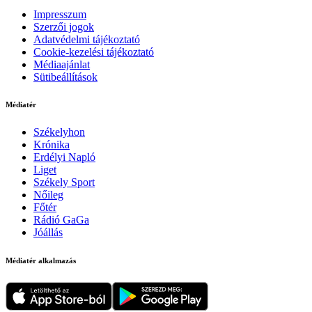
Impresszum
Szerzői jogok
Adatvédelmi tájékoztató
Cookie-kezelési tájékoztató
Médiaajánlat
Sütibeállítások
Médiatér
Székelyhon
Krónika
Erdélyi Napló
Liget
Székely Sport
Nőileg
Főtér
Rádió GaGa
Jóállás
Médiatér alkalmazás