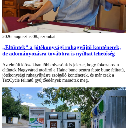
2026. augusztus 08., szombat
„Eltűntek” a jótékonysági ruhagyűjtő konténerek,
de adományozásra továbbra is nyílhat lehetőség
Az elmúlt időszakban több olvasónk is jelezte, hogy fokozatosan
eltűntek Nagyvárad utcáiról a Haine bune pentru fapte bune feliratú,
jótékonysági ruhagyűjtésre szolgáló konténerek, és már csak a
TexCycle feliratú gyűjtőedények maradtak meg.