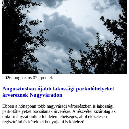
2026. augusztus 07., péntek
Augusztusban újabb lakossági parkolóhelyeket
árvereznek Nagyváradon
Ebben a hónapban több nagyváradi városrészben is lakossági
parkolóhelyeket bocsátanak árverésre. A részvétel kizárólag az
önkormányzat online felületén lehetséges, ahol előzetesen
regisztrálni és kérelmet benyújtani is kötelező.