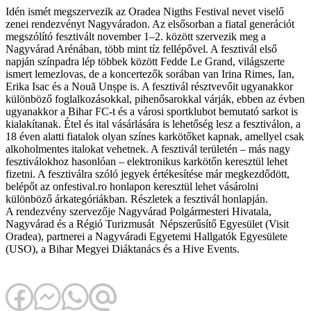
Idén ismét megszervezik az Oradea Nigths Festival nevet viselő
zenei rendezvényt Nagyváradon. Az elsősorban a fiatal generációt
megszólító fesztivált november 1–2. között szervezik meg a
Nagyvárad Arénában, több mint tíz fellépővel. A fesztivál első
napján színpadra lép többek között Fedde Le Grand, világszerte
ismert lemezlovas, de a koncertezők sorában van Irina Rimes, Ian,
Erika Isac és a Nouă Unșpe is. A fesztivál résztvevőit ugyanakkor
különböző foglalkozásokkal, pihenősarokkal várják, ebben az évben
ugyanakkor a Bihar FC-t és a városi sportklubot bemutató sarkot is
kialakítanak. Étel és ital vásárlására is lehetőség lesz a fesztiválon, a
18 éven alatti fiatalok olyan színes karkötőket kapnak, amellyel csak
alkoholmentes italokat vehetnek. A fesztivál területén – más nagy
fesztiválokhoz hasonlóan – elektronikus karkötőn keresztül lehet
fizetni. A fesztiválra szóló jegyek értékesítése már megkezdődött,
belépőt az onfestival.ro honlapon keresztül lehet vásárolni
különböző árkategóriákban. Részletek a fesztivál honlapján.
A rendezvény szervezője Nagyvárad Polgármesteri Hivatala,
Nagyvárad és a Régió Turizmusát Népszerűsítő Egyesület (Visit
Oradea), partnerei a Nagyváradi Egyetemi Hallgatók Egyesülete
(USO), a Bihar Megyei Diáktanács és a Hive Events.