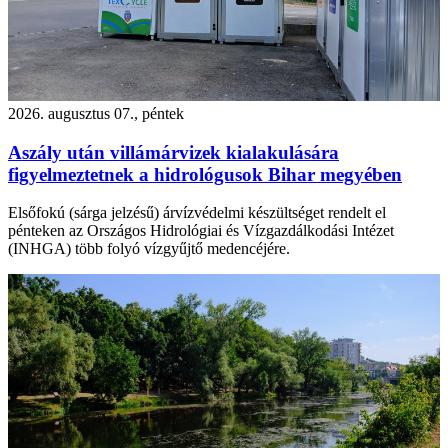
2026. augusztus 07., péntek
Aszály után villámárvizek kialakulására
figyelmeztetnek a hidrológusok Bihar megyében
Elsőfokú (sárga jelzésű) árvízvédelmi készültséget rendelt el
pénteken az Országos Hidrológiai és Vízgazdálkodási Intézet
(INHGA) több folyó vízgyűjtő medencéjére.