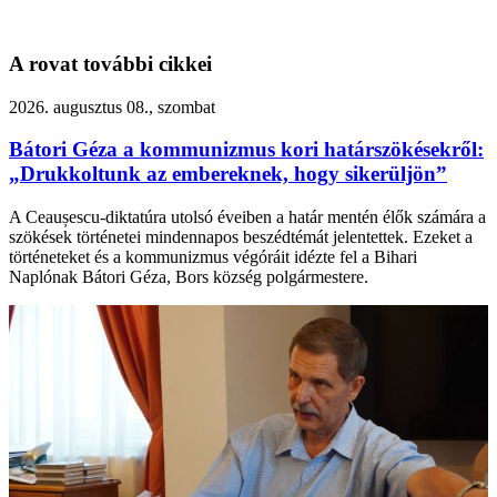
A rovat további cikkei
2026. augusztus 08., szombat
Bátori Géza a kommunizmus kori határszökésekről:
„Drukkoltunk az embereknek, hogy sikerüljön”
A Ceaușescu-diktatúra utolsó éveiben a határ mentén élők számára a
szökések történetei mindennapos beszédtémát jelentettek. Ezeket a
történeteket és a kommunizmus végóráit idézte fel a Bihari
Naplónak Bátori Géza, Bors község polgármestere.