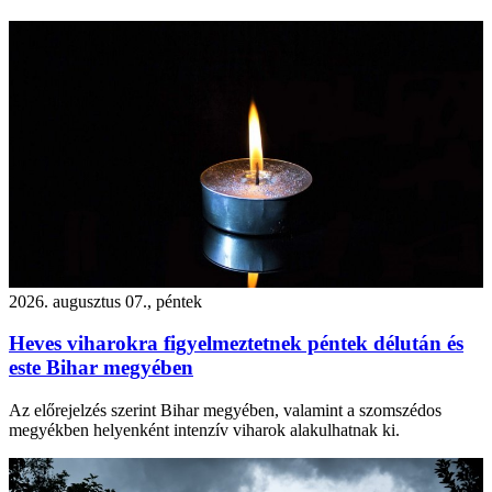
2026. augusztus 07., péntek
Heves viharokra figyelmeztetnek péntek délután és
este Bihar megyében
Az előrejelzés szerint Bihar megyében, valamint a szomszédos
megyékben helyenként intenzív viharok alakulhatnak ki.