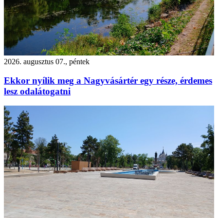
2026. augusztus 07., péntek
Ekkor nyílik meg a Nagyvásártér egy része, érdemes
lesz odalátogatni