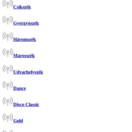
Csíkszék
Gyergyószék
Háromszék
Marosszék
Udvarhelyszék
Dance
Disco Classic
Gold