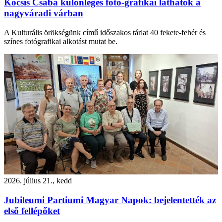
Kocsis Csaba különleges fotó-grafikái láthatók a
nagyváradi várban
A Kulturális örökségünk című időszakos tárlat 40 fekete-fehér és
színes fotógrafikai alkotást mutat be.
2026. július 21., kedd
Jubileumi Partiumi Magyar Napok: bejelentették az
első fellépőket