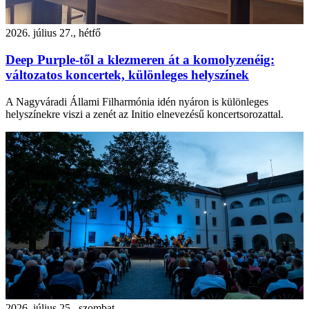
2026. július 27., hétfő
Deep Purple-től a klezmeren át a komolyzenéig:
változatos koncertek, különleges helyszínek
A Nagyváradi Állami Filharmónia idén nyáron is különleges
helyszínekre viszi a zenét az Initio elnevezésű koncertsorozattal.
2026. július 25., szombat