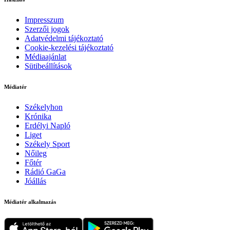
Impresszum
Szerzői jogok
Adatvédelmi tájékoztató
Cookie-kezelési tájékoztató
Médiaajánlat
Sütibeállítások
Médiatér
Székelyhon
Krónika
Erdélyi Napló
Liget
Székely Sport
Nőileg
Főtér
Rádió GaGa
Jóállás
Médiatér alkalmazás