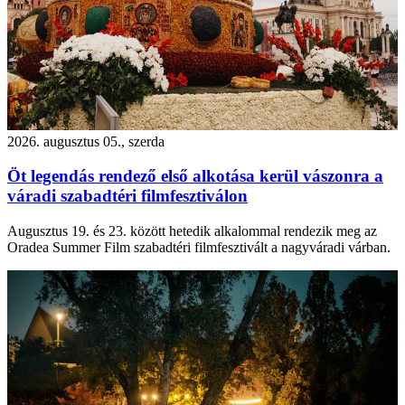
2026. augusztus 05., szerda
Öt legendás rendező első alkotása kerül vászonra a
váradi szabadtéri filmfesztiválon
Augusztus 19. és 23. között hetedik alkalommal rendezik meg az
Oradea Summer Film szabadtéri filmfesztivált a nagyváradi várban.