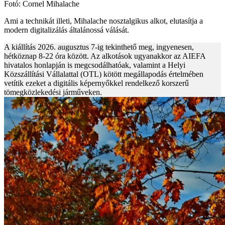
Fotó: Cornel Mihalache
Ami a technikát illeti, Mihalache nosztalgikus alkot, elutasítja a
modern digitalizálás általánossá válását.
A kiállítás 2026. augusztus 7-ig tekinthető meg, ingyenesen,
hétköznap 8-22 óra között. Az alkotások ugyanakkor az AIEFA
hivatalos honlapján is megcsodálhatóak, valamint a Helyi
Közszállítási Vállalattal (OTL) kötött megállapodás értelmében
vetítik ezeket a digitális képernyőkkel rendelkező korszerű
tömegközlekedési járműveken.