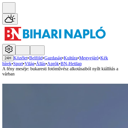
Közélet
•
Belföld
•
Gazdaság
•
Kultúra
•
Megyejáró
•
Kék
24H
hírek
•
Sport
•
Világ
•
Állás
•
Aprók
•
BN-Hetilap
A fény meséje: bukaresti fotóművész alkotásaiból nyílt kiállítás a
várban