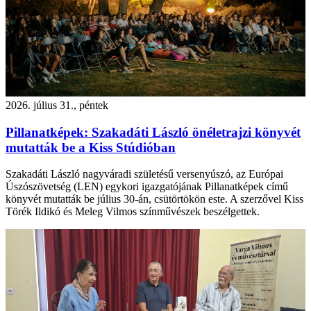
2026. július 31., péntek
Pillanatképek: Szakadáti László önéletrajzi könyvét
mutatták be a Kiss Stúdióban
Szakadáti László nagyváradi születésű versenyúszó, az Európai
Úszószövetség (LEN) egykori igazgatójának Pillanatképek című
könyvét mutatták be július 30-án, csütörtökön este. A szerzővel Kiss
Törék Ildikó és Meleg Vilmos színművészek beszélgettek.