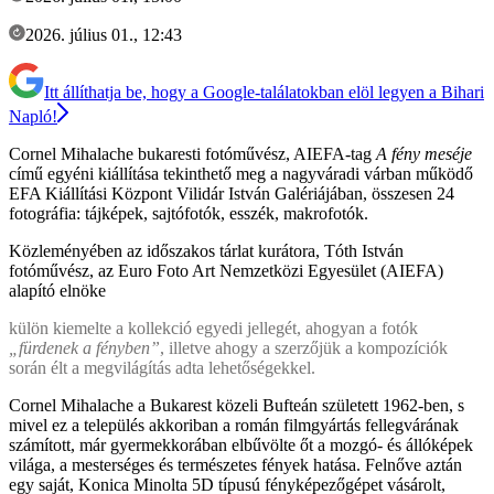
2026. július 01., 12:43
Itt állíthatja be, hogy a Google-találatokban elöl legyen a Bihari
Napló!
Cornel Mihalache bukaresti fotóművész, AIEFA-tag
A fény meséje
című egyéni kiállítása tekinthető meg a nagyváradi várban működő
EFA Kiállítási Központ Vilidár István Galériájában, összesen 24
fotográfia: tájképek, sajtófotók, esszék, makrofotók.
Közleményében az időszakos tárlat kurátora, Tóth István
fotóművész, az Euro Foto Art Nemzetközi Egyesület (AIEFA)
alapító elnöke
külön kiemelte a kollekció egyedi jellegét, ahogyan a fotók
„fürdenek a fényben”
, illetve ahogy a szerzőjük a kompozíciók
során élt a megvilágítás adta lehetőségekkel.
Cornel Mihalache a Bukarest közeli Bufteán született 1962-ben, s
mivel ez a település akkoriban a román filmgyártás fellegvárának
számított, már gyermekkorában elbűvölte őt a mozgó- és állóképek
világa, a mesterséges és természetes fények hatása. Felnőve aztán
egy saját, Konica Minolta 5D típusú fényképezőgépet vásárolt,