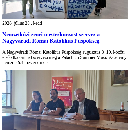
2026. július 28., kedd
Nemzetközi zenei mesterkurzust szervez a
Nagyváradi Római Katolikus Püspökség
A Nagyváradi Római Katolikus Püspökség augusztus 3–10. között
első alkalommal szervezi meg a Patachich Summer Music Academy
nemzetközi mesterkurzust.