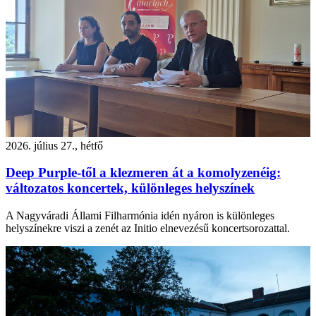
2026. július 27., hétfő
Deep Purple-től a klezmeren át a komolyzenéig:
változatos koncertek, különleges helyszínek
A Nagyváradi Állami Filharmónia idén nyáron is különleges
helyszínekre viszi a zenét az Initio elnevezésű koncertsorozattal.