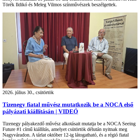
Törék Ildikó és Meleg Vilmos színművészek beszélgettek.
2026. július 30., csütörtök
Tizenegy fiatal művész mutatkozik be a NOCA első
pályázati kiállításán | VIDEÓ
Tizenegy pályakezdő művész alkotásait mutatja be a NOCA Seeing
Future #1 című kiállítás, amelyet csütörtök délután nyitnak meg
Nagyváradon. A tárlat október 12-ig látogatható, és a régió fiatal