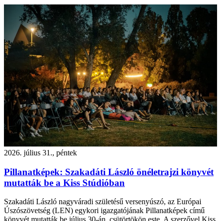
2026. július 31., péntek
Pillanatképek: Szakadáti László önéletrajzi könyvét
mutatták be a Kiss Stúdióban
Szakadáti László nagyváradi születésű versenyúszó, az Európai
Úszószövetség (LEN) egykori igazgatójának Pillanatképek című
könyvét mutatták be július 30-án, csütörtökön este. A szerzővel Kiss