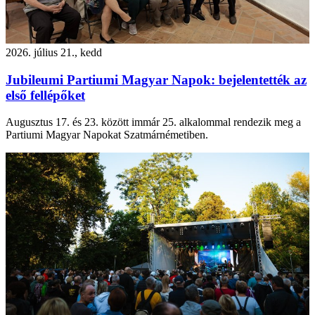
2026. július 21., kedd
Jubileumi Partiumi Magyar Napok: bejelentették az
első fellépőket
Augusztus 17. és 23. között immár 25. alkalommal rendezik meg a
Partiumi Magyar Napokat Szatmárnémetiben.