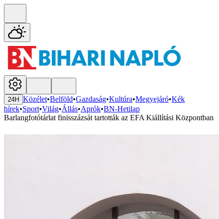
Közélet
•
Belföld
•
Gazdaság
•
Kultúra
•
Megyejáró
•
Kék
24H
hírek
•
Sport
•
Világ
•
Állás
•
Aprók
•
BN-Hetilap
Barlangfotótárlat finisszázsát tartották az EFA Kiállítási Központban