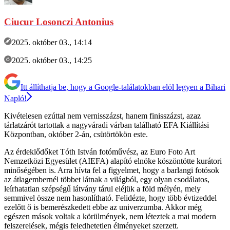
Ciucur Losonczi Antonius
2025. október 03., 14:14
2025. október 03., 14:25
Itt állíthatja be, hogy a Google-találatokban elöl legyen a Bihari
Napló!
Kivételesen ezúttal nem vernisszázst, hanem finisszázst, azaz
tárlatzárót tartottak a nagyváradi várban található EFA Kiállítási
Központban, október 2-án, csütörtökön este.
Az érdeklődőket Tóth István fotóművész, az Euro Foto Art
Nemzetközi Egyesület (AIEFA) alapító elnöke köszöntötte kurátori
minőségében is. Arra hívta fel a figyelmet, hogy a barlangi fotósok
az átlagembernél többet látnak a világból, egy olyan csodálatos,
leírhatatlan szépségű látvány tárul eléjük a föld mélyén, mely
semmivel össze nem hasonlítható. Felidézte, hogy több évtizeddel
ezelőtt ő is bemerészkedett ebbe az univerzumba. Akkor még
egészen mások voltak a körülmények, nem léteztek a mai modern
felszerelések, mégis feledhetetlen élményeket szerzett.