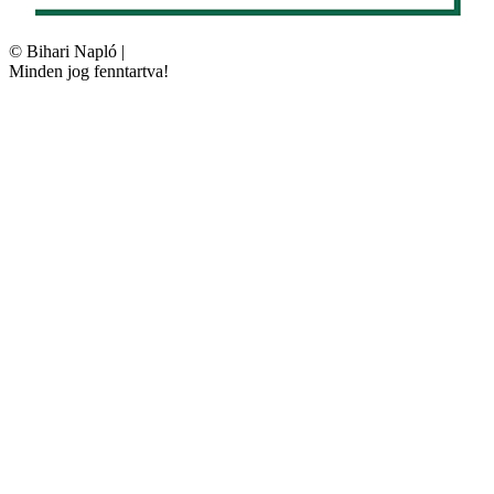
©
Bihari Napló
|
Minden jog fenntartva!