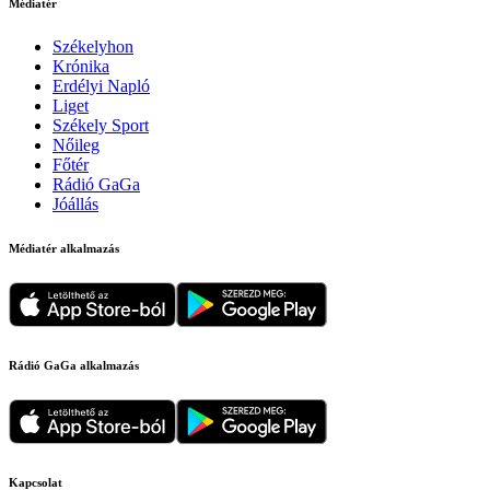
Médiatér
Székelyhon
Krónika
Erdélyi Napló
Liget
Székely Sport
Nőileg
Főtér
Rádió GaGa
Jóállás
Médiatér alkalmazás
Rádió GaGa alkalmazás
Kapcsolat