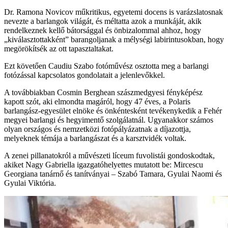
Dr. Ramona Novicov műkritikus, egyetemi docens is varázslatosnak
nevezte a barlangok világát, és méltatta azok a munkáját, akik
rendelkeznek kellő bátorsággal és önbizalommal ahhoz, hogy
„kiválasztottakként” barangoljanak a mélységi labirintusokban, hogy
megörökítsék az ott tapasztaltakat.
Ezt követően Caudiu Szabo fotóművész osztotta meg a barlangi
fotózással kapcsolatos gondolatait a jelenlevőkkel.
A továbbiakban Cosmin Berghean szászmedgyesi fényképész
kapott szót, aki elmondta magáról, hogy 47 éves, a Polaris
barlangász-egyesület elnöke és önkéntesként tevékenykedik a Fehér
megyei barlangi és hegyimentő szolgálatnál. Ugyanakkor számos
olyan országos és nemzetközi fotópályázatnak a díjazottja,
melyeknek témája a barlangászat és a karsztvidék voltak.
A zenei pillanatokról a művészeti líceum fuvolistái gondoskodtak,
akiket Nagy Gabriella igazgatóhelyettes mutatott be: Mircescu
Georgiana tanárnő és tanítványai – Szabó Tamara, Gyulai Naomi és
Gyulai Viktória.