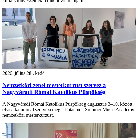
kortárs művészeinek munkáit vonultatja fel.
2026. július 28., kedd
Nemzetközi zenei mesterkurzust szervez a
Nagyváradi Római Katolikus Püspökség
A Nagyváradi Római Katolikus Püspökség augusztus 3–10. között
első alkalommal szervezi meg a Patachich Summer Music Academy
nemzetközi mesterkurzust.