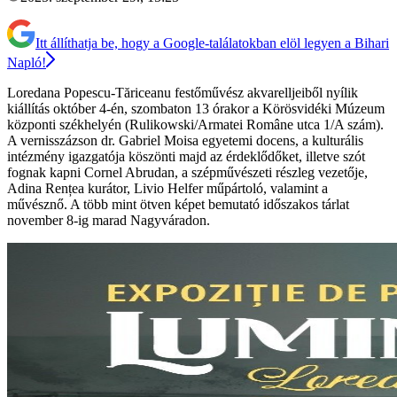
Itt állíthatja be, hogy a Google-találatokban elöl legyen a Bihari
Napló!
Loredana Popescu-Tăriceanu festőművész akvarelljeiből nyílik
kiállítás október 4-én, szombaton 13 órakor a Körösvidéki Múzeum
központi székhelyén (Rulikowski/Armatei Române utca 1/A szám).
A vernisszázson dr. Gabriel Moisa egyetemi docens, a kulturális
intézmény igazgatója köszönti majd az érdeklődőket, illetve szót
fognak kapni Cornel Abrudan, a szépművészeti részleg vezetője,
Adina Rențea kurátor, Livio Helfer műpártoló, valamint a
művésznő. A több mint ötven képet bemutató időszakos tárlat
november 8-ig marad Nagyváradon.