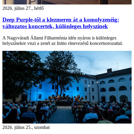
2026. július 27., hétfő
Deep Purple-től a klezmeren át a komolyzenéig:
változatos koncertek, különleges helyszínek
A Nagyváradi Állami Filharmónia idén nyáron is különleges
helyszínekre viszi a zenét az Initio elnevezésű koncertsorozattal.
2026. július 25., szombat