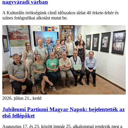
nagyváradi várban
A Kulturális örökségünk című időszakos tárlat 40 fekete-fehér és
színes fotógrafikai alkotást mutat be.
2026. július 21., kedd
Jubileumi Partiumi Magyar Napok: bejelentették az
első fellépőket
Augusztus 17. és 23. között immár 25. alkalommal rendezik meg a