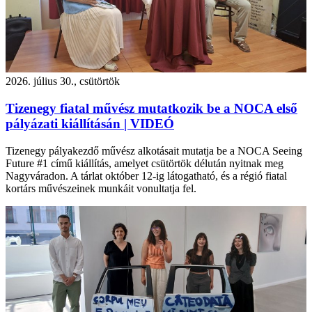
2026. július 30., csütörtök
Tizenegy fiatal művész mutatkozik be a NOCA első
pályázati kiállításán | VIDEÓ
Tizenegy pályakezdő művész alkotásait mutatja be a NOCA Seeing
Future #1 című kiállítás, amelyet csütörtök délután nyitnak meg
Nagyváradon. A tárlat október 12-ig látogatható, és a régió fiatal
kortárs művészeinek munkáit vonultatja fel.