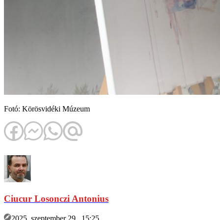
Fotó: Körösvidéki Múzeum
Ciucur Losonczi Antonius
2025. szeptember 29., 15:25