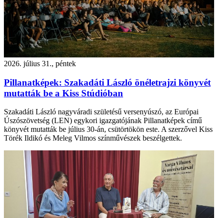
2026. július 31., péntek
Pillanatképek: Szakadáti László önéletrajzi könyvét
mutatták be a Kiss Stúdióban
Szakadáti László nagyváradi születésű versenyúszó, az Európai
Úszószövetség (LEN) egykori igazgatójának Pillanatképek című
könyvét mutatták be július 30-án, csütörtökön este. A szerzővel Kiss
Törék Ildikó és Meleg Vilmos színművészek beszélgettek.