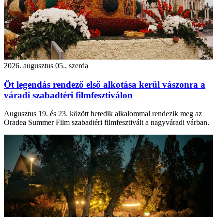
2026. augusztus 05., szerda
Öt legendás rendező első alkotása kerül vászonra a
váradi szabadtéri filmfesztiválon
Augusztus 19. és 23. között hetedik alkalommal rendezik meg az
Oradea Summer Film szabadtéri filmfesztivált a nagyváradi várban.