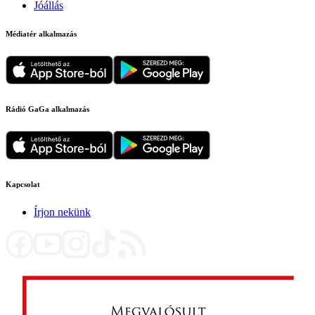
Jóállás
Médiatér alkalmazás
Rádió GaGa alkalmazás
Kapcsolat
Írjon nekünk