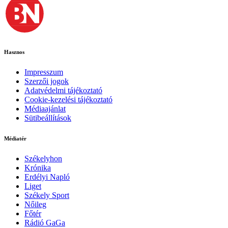
Hasznos
Impresszum
Szerzői jogok
Adatvédelmi tájékoztató
Cookie-kezelési tájékoztató
Médiaajánlat
Sütibeállítások
Médiatér
Székelyhon
Krónika
Erdélyi Napló
Liget
Székely Sport
Nőileg
Főtér
Rádió GaGa