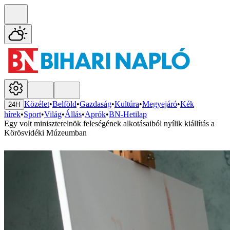
Közélet
•
Belföld
•
Gazdaság
•
Kultúra
•
Megyejáró
•
Kék
24H
hírek
•
Sport
•
Világ
•
Állás
•
Aprók
•
BN-Hetilap
Egy volt miniszterelnök feleségének alkotásaiból nyílik kiállítás a
Körösvidéki Múzeumban