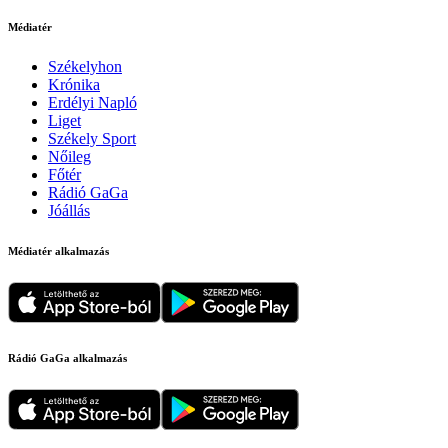
Médiatér
Székelyhon
Krónika
Erdélyi Napló
Liget
Székely Sport
Nőileg
Főtér
Rádió GaGa
Jóállás
Médiatér alkalmazás
Rádió GaGa alkalmazás