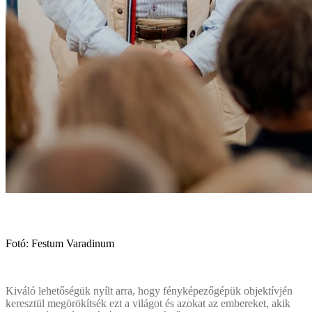
Fotó: Festum Varadinum
Kiváló lehetőségük nyílt arra, hogy fényképezőgépük objektívjén
keresztül megörökítsék ezt a világot és azokat az embereket, akik