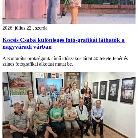
2026. július 22., szerda
Kocsis Csaba különleges fotó-grafikái láthatók a
nagyváradi várban
A Kulturális örökségünk című időszakos tárlat 40 fekete-fehér és
színes fotógrafikai alkotást mutat be.