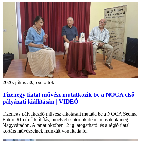
2026. július 30., csütörtök
Tizenegy fiatal művész mutatkozik be a NOCA első
pályázati kiállításán | VIDEÓ
Tizenegy pályakezdő művész alkotásait mutatja be a NOCA Seeing
Future #1 című kiállítás, amelyet csütörtök délután nyitnak meg
Nagyváradon. A tárlat október 12-ig látogatható, és a régió fiatal
kortárs művészeinek munkáit vonultatja fel.