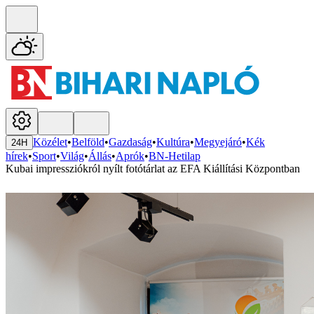
Közélet
•
Belföld
•
Gazdaság
•
Kultúra
•
Megyejáró
•
Kék
24H
hírek
•
Sport
•
Világ
•
Állás
•
Aprók
•
BN-Hetilap
Kubai impressziókról nyílt fotótárlat az EFA Kiállítási Központban