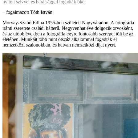
nyitott szívvel és barátsággal fogadták őket
– fogalmazott Tóth István.
Morvay-Szabó Edina 1955-ben született Nagyváradon. A fotográfia
iránti szeretete családi hátterű. Negyvenhat éve dolgozik orvosként,
és az utóbb években a fotográfia egyre fontosabb szerepet tölt be az
életében. Munkáit több mint ötszáz alkalommal fogadták el
nemzetközi szalonokban, és hatvan nemzetközi díjat nyert.