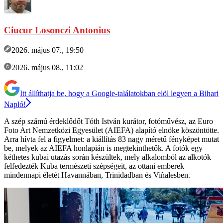
Ciucur Losonczi Antonius
2026. május 07., 19:50
2026. május 08., 11:02
Itt állíthatja be, hogy a Google-találatokban elöl legyen a Bihari
Napló!
A szép számú érdeklődőt Tóth István kurátor, fotóművész, az Euro
Foto Art Nemzetközi Egyesület (AIEFA) alapító elnöke köszöntötte.
Arra hívta fel a figyelmet: a kiállítás 83 nagy méretű fényképet mutat
be, melyek az AIEFA honlapián is megtekinthetők. A fotók egy
kéthetes kubai utazás során készültek, mely alkalomból az alkotók
felfedezték Kuba természeti szépségeit, az ottani emberek
mindennapi életét Havannában, Trinidadban és Viñalesben.