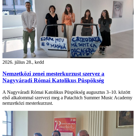
2026. július 28., kedd
Nemzetközi zenei mesterkurzust szervez a
Nagyváradi Római Katolikus Püspökség
A Nagyváradi Római Katolikus Püspökség augusztus 3–10. között
első alkalommal szervezi meg a Patachich Summer Music Academy
nemzetközi mesterkurzust.