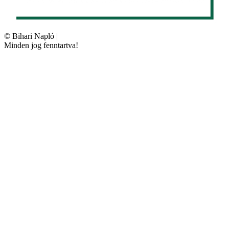
©
Bihari Napló
|
Minden jog fenntartva!