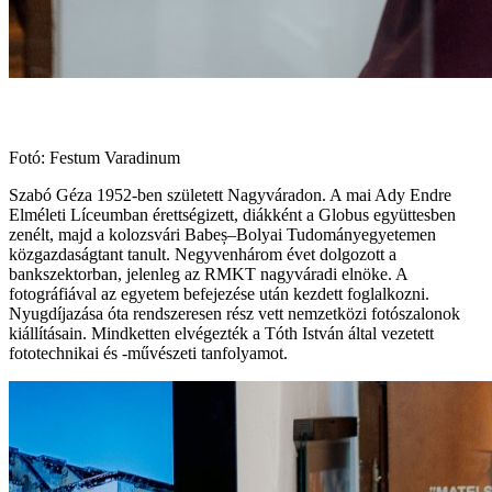
Fotó: Festum Varadinum
Szabó Géza 1952-ben született Nagyváradon. A mai Ady Endre
Elméleti Líceumban érettségizett, diákként a Globus együttesben
zenélt, majd a kolozsvári Babeș–Bolyai Tudományegyetemen
közgazdaságtant tanult. Negyvenhárom évet dolgozott a
bankszektorban, jelenleg az RMKT nagyváradi elnöke. A
fotográfiával az egyetem befejezése után kezdett foglalkozni.
Nyugdíjazása óta rendszeresen rész vett nemzetközi fotószalonok
kiállításain. Mindketten elvégezték a Tóth István által vezetett
fototechnikai és -művészeti tanfolyamot.