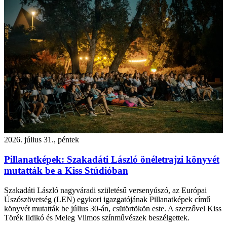
2026. július 31., péntek
Pillanatképek: Szakadáti László önéletrajzi könyvét
mutatták be a Kiss Stúdióban
Szakadáti László nagyváradi születésű versenyúszó, az Európai
Úszószövetség (LEN) egykori igazgatójának Pillanatképek című
könyvét mutatták be július 30-án, csütörtökön este. A szerzővel Kiss
Törék Ildikó és Meleg Vilmos színművészek beszélgettek.