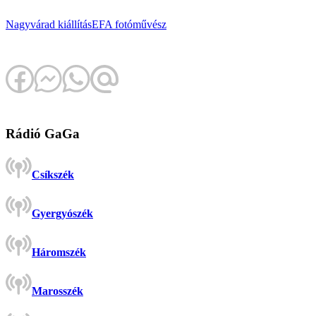
Nagyvárad
kiállítás
EFA
fotóművész
Rádió GaGa
Csíkszék
Gyergyószék
Háromszék
Marosszék