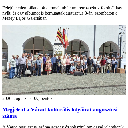
Felejthetetlen pillanatok címmel jubileumi retrospektív fotókiállítás
nyílt, és egy albumot is bemutattak augusztus 8-án, szombaton a
Mezey Lajos Galériában.
2026. augusztus 07., péntek
Megjelent a Várad kulturális folyóirat augusztusi
száma
A Várad augusztusi száma gazdag és sokszínű anyaggal jelentkezik.