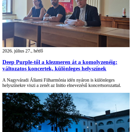
2026. július 27., hétfő
Deep Purple-től a klezmeren át a komolyzenéig:
változatos koncertek, különleges helyszínek
A Nagyváradi Állami Filharmónia idén nyáron is különleges
helyszínekre viszi a zenét az Initio elnevezésű koncertsorozattal.