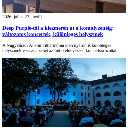
2026. július 27., hétfő
Deep Purple-től a klezmeren át a komolyzenéig:
változatos koncertek, különleges helyszínek
A Nagyváradi Állami Filharmónia idén nyáron is különleges
helyszínekre viszi a zenét az Initio elnevezésű koncertsorozattal.