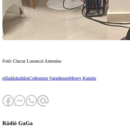
Fotó: Ciucur Losonczi Antonius
előadás
kultúra
Collegium Varadinum
Mezey Katalin
Rádió GaGa