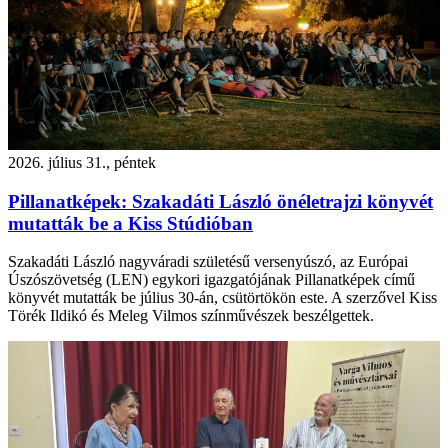
2026. július 31., péntek
Pillanatképek: Szakadáti László önéletrajzi könyvét
mutatták be a Kiss Stúdióban
Szakadáti László nagyváradi születésű versenyúszó, az Európai
Úszószövetség (LEN) egykori igazgatójának Pillanatképek című
könyvét mutatták be július 30-án, csütörtökön este. A szerzővel Kiss
Törék Ildikó és Meleg Vilmos színművészek beszélgettek.