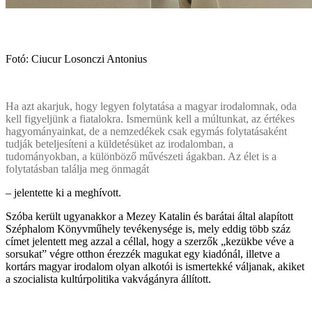
Fotó: Ciucur Losonczi Antonius
Ha azt akarjuk, hogy legyen folytatása a magyar irodalomnak, oda
kell figyeljünk a fiatalokra. Ismernünk kell a múltunkat, az értékes
hagyományainkat, de a nemzedékek csak egymás folytatásaként
tudják beteljesíteni a küldetésüket az irodalomban, a
tudományokban, a különböző művészeti ágakban. Az élet is a
folytatásban találja meg önmagát
– jelentette ki a meghívott.
Szóba került ugyanakkor a Mezey Katalin és barátai által alapított
Széphalom Könyvműhely tevékenysége is, mely eddig több száz
címet jelentett meg azzal a céllal, hogy a szerzők „kezükbe véve a
sorsukat” végre otthon érezzék magukat egy kiadónál, illetve a
kortárs magyar irodalom olyan alkotói is ismertekké váljanak, akiket
a szocialista kultúrpolitika vakvágányra állított.