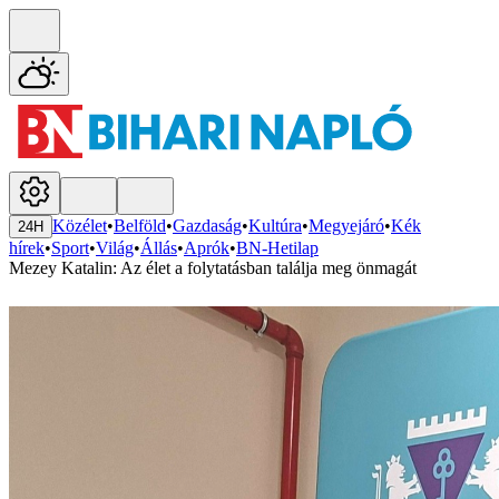
Közélet
•
Belföld
•
Gazdaság
•
Kultúra
•
Megyejáró
•
Kék
24H
hírek
•
Sport
•
Világ
•
Állás
•
Aprók
•
BN-Hetilap
Mezey Katalin: Az élet a folytatásban találja meg önmagát