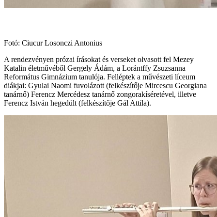
Fotó: Ciucur Losonczi Antonius
A rendezvényen prózai írásokat és verseket olvasott fel Mezey
Katalin életművéből Gergely Ádám, a Lorántffy Zsuzsanna
Református Gimnázium tanulója. Felléptek a művészeti líceum
diákjai: Gyulai Naomi fuvolázott (felkészítője Mircescu Georgiana
tanárnő) Ferencz Mercédesz tanárnő zongorakíséretével, illetve
Ferencz István hegedült (felkészítője Gál Attila).