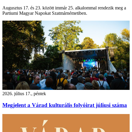
Augusztus 17. és 23. között immár 25. alkalommal rendezik meg a
Partiumi Magyar Napokat Szatmárnémetiben.
2026. július 17., péntek
Megjelent a Várad kulturális folyóirat júliusi száma