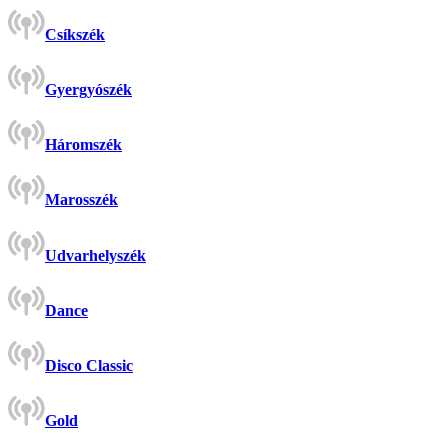
Csíkszék
Gyergyószék
Háromszék
Marosszék
Udvarhelyszék
Dance
Disco Classic
Gold