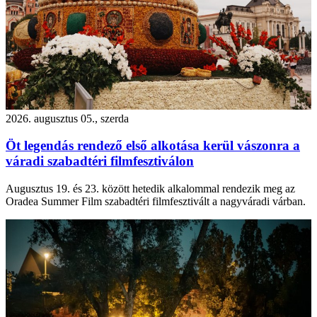
2026. augusztus 05., szerda
Öt legendás rendező első alkotása kerül vászonra a
váradi szabadtéri filmfesztiválon
Augusztus 19. és 23. között hetedik alkalommal rendezik meg az
Oradea Summer Film szabadtéri filmfesztivált a nagyváradi várban.