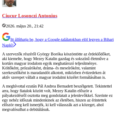
Ciucur Losonczi Antonius
2026. május 20., 21:42
Itt állíthatja be, hogy a Google-találatokban elöl legyen a Bihari
Napló!
A szervezők részéről György Boróka köszöntötte az érdeklődőket,
aki kiemelte, hogy Mezey Katalin gazdag és sokszínű életműve a
kortárs magyar irodalom egyik meghatározó teljesítménye.
Költőként, prózaíróként, dráma- és meseíróként, valamint
szerkesztőként is maradandót alkotott, miközben évtizedeken át
aktív szerepet vállalt a magyar irodalmi közélet formálásában is.
A meghívottal ezután Pál Andrea Bernadett beszélgetett. Tekintettel
arra, hogy fiatalok között volt, Mezey Katalin először a
pályakezdésről osztotta meg gondolatait a jelenlevőkkel. Szerinte ez
egy nehéz időszak mindenkinek az életében, hiszen az érintettek
először meg kell ismerjék, ki kell válasszák azt a közeget, ahol
megvalósulhat a debütálásuk.