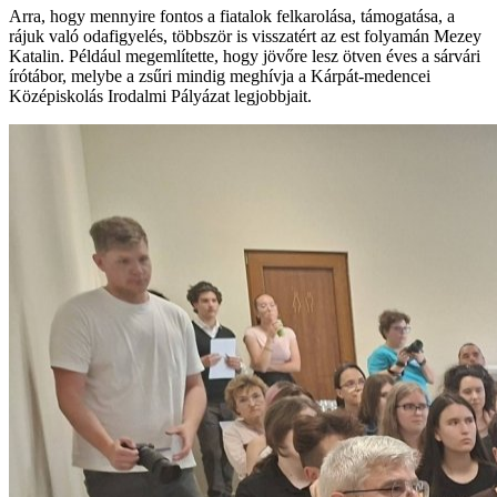
Arra, hogy mennyire fontos a fiatalok felkarolása, támogatása, a
rájuk való odafigyelés, többször is visszatért az est folyamán Mezey
Katalin. Például megemlítette, hogy jövőre lesz ötven éves a sárvári
írótábor, melybe a zsűri mindig meghívja a Kárpát-medencei
Középiskolás Irodalmi Pályázat legjobbjait.