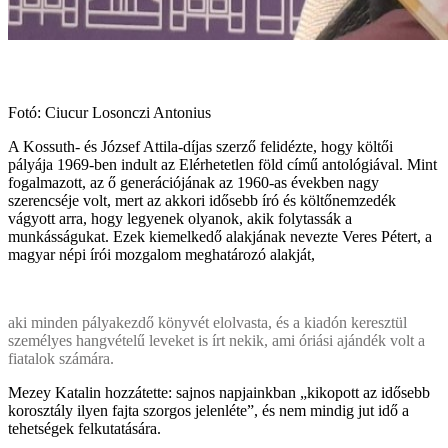
Fotó: Ciucur Losonczi Antonius
A Kossuth- és József Attila-díjas szerző felidézte, hogy költői
pályája 1969-ben indult az Elérhetetlen föld című antológiával. Mint
fogalmazott, az ő generációjának az 1960-as években nagy
szerencséje volt, mert az akkori idősebb író és költőnemzedék
vágyott arra, hogy legyenek olyanok, akik folytassák a
munkásságukat. Ezek kiemelkedő alakjának nevezte Veres Pétert, a
magyar népi írói mozgalom meghatározó alakját,
aki minden pályakezdő könyvét elolvasta, és a kiadón keresztül
személyes hangvételű leveket is írt nekik, ami óriási ajándék volt a
fiatalok számára.
Mezey Katalin hozzátette: sajnos napjainkban „kikopott az idősebb
korosztály ilyen fajta szorgos jelenléte”, és nem mindig jut idő a
tehetségek felkutatására.