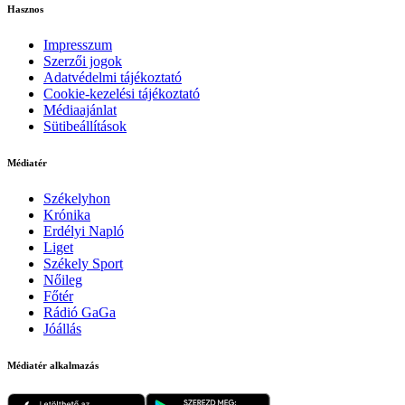
Hasznos
Impresszum
Szerzői jogok
Adatvédelmi tájékoztató
Cookie-kezelési tájékoztató
Médiaajánlat
Sütibeállítások
Médiatér
Székelyhon
Krónika
Erdélyi Napló
Liget
Székely Sport
Nőileg
Főtér
Rádió GaGa
Jóállás
Médiatér alkalmazás