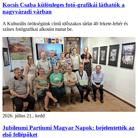
Kocsis Csaba különleges fotó-grafikái láthatók a
nagyváradi várban
A Kulturális örökségünk című időszakos tárlat 40 fekete-fehér és
színes fotógrafikai alkotást mutat be.
2026. július 21., kedd
Jubileumi Partiumi Magyar Napok: bejelentették az
első fellépőket