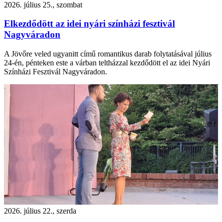
2026. július 25., szombat
Elkezdődött az idei nyári színházi fesztivál
Nagyváradon
A Jövőre veled ugyanitt című romantikus darab folytatásával július
24-én, pénteken este a várban teltházzal kezdődött el az idei Nyári
Színházi Fesztivál Nagyváradon.
2026. július 22., szerda