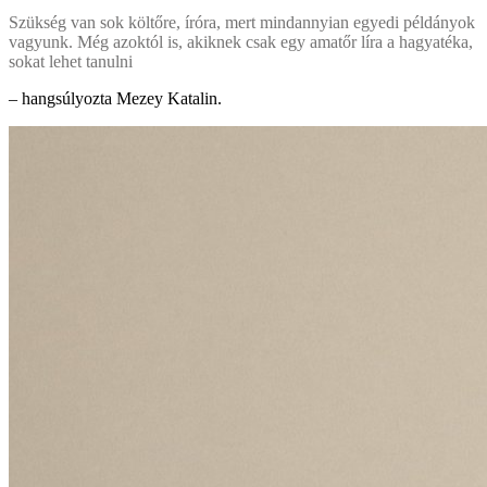
Szükség van sok költőre, íróra, mert mindannyian egyedi példányok
vagyunk. Még azoktól is, akiknek csak egy amatőr líra a hagyatéka,
sokat lehet tanulni
– hangsúlyozta Mezey Katalin.