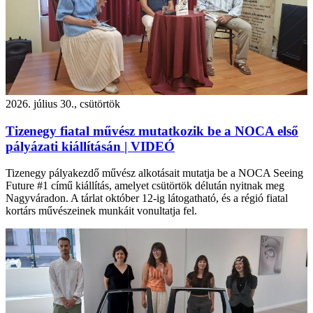
2026. július 30., csütörtök
Tizenegy fiatal művész mutatkozik be a NOCA első
pályázati kiállításán | VIDEÓ
Tizenegy pályakezdő művész alkotásait mutatja be a NOCA Seeing
Future #1 című kiállítás, amelyet csütörtök délután nyitnak meg
Nagyváradon. A tárlat október 12-ig látogatható, és a régió fiatal
kortárs művészeinek munkáit vonultatja fel.