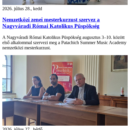
2026. július 28., kedd
Nemzetközi zenei mesterkurzust szervez a
Nagyváradi Római Katolikus Püspökség
A Nagyváradi Római Katolikus Püspökség augusztus 3–10. között
első alkalommal szervezi meg a Patachich Summer Music Academy
nemzetközi mesterkurzust.
2026. július 27., hétfő