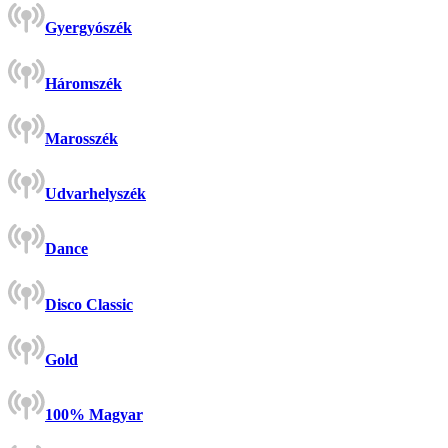
Gyergyószék
Háromszék
Marosszék
Udvarhelyszék
Dance
Disco Classic
Gold
100% Magyar