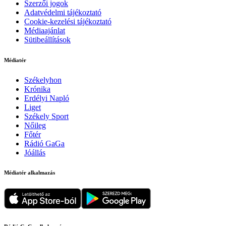
Szerzői jogok
Adatvédelmi tájékoztató
Cookie-kezelési tájékoztató
Médiaajánlat
Sütibeállítások
Médiatér
Székelyhon
Krónika
Erdélyi Napló
Liget
Székely Sport
Nőileg
Főtér
Rádió GaGa
Jóállás
Médiatér alkalmazás