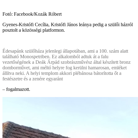
Fotó: Facebook/Kozák Róbert
Gyenes-Kristófi Cecília, Kristófi János leánya pedig a szülői házról
posztolt a közösségi platformon.
Édesapánk szülőháza jelenlegi állapotában, ami a 100. szám alatt
található Monospetriben. Ez alkalomból adtuk át a falu
vezetőségének a Deák Árpád szobrászművész által készített bronz
domborművet, ami méltó helyre fog kerülni hamarosan, emléket
állítva neki. A helyi templom akkori plébánosa bátorította őt a
festészetre és a zenére egyaránt
– fogalmazott.