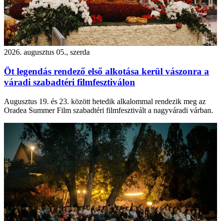
2026. augusztus 05., szerda
Öt legendás rendező első alkotása kerül vászonra a
váradi szabadtéri filmfesztiválon
Augusztus 19. és 23. között hetedik alkalommal rendezik meg az
Oradea Summer Film szabadtéri filmfesztivált a nagyváradi várban.