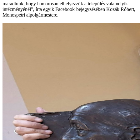
maradtunk, hogy hamarosan elhelyezzük a település valamelyik
intézményénél”, írta egyik Facebook-bejegyzésében Kozák Róbert,
Monospetri alpolgármestere.