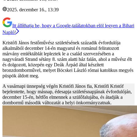
2025. december 16., 13:39
Itt állíthatja be, hogy a Google-találatokban elöl legyen a Bihari
Napló!
Kristófi János festőművész születésének századik évfordulója
alkalmából december 14-én magyarul és románul feliratozott
márvány emléktáblát lepleztek le a család szervezésében a
nagyváradi Strand sétány 8. szám alatti ház falán, ahol a művész élt
és dolgozott, közepén egy Deák Árpád által készített
bronzdomborművel, melyet Böcskei László római katolikus megyés
püspök áldott meg.
A vasárnapi ünnepség végén Kristófi János fia, Kristófi Kristóf
bejelentette, hogy másnap, édesapja születésnapjának évfordulóján,
december 15-én, hétfőn elmennek a szülőfalujába, és átadják a
dombormű második változatát a helyi önkormányzatnak.