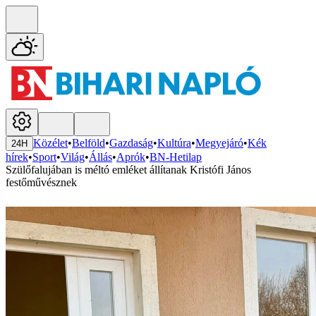
Közélet
•
Belföld
•
Gazdaság
•
Kultúra
•
Megyejáró
•
Kék
24H
hírek
•
Sport
•
Világ
•
Állás
•
Aprók
•
BN-Hetilap
Szülőfalujában is méltó emléket állítanak Kristófi János
festőművésznek