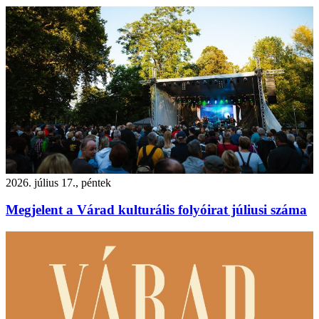
2026. július 17., péntek
Megjelent a Várad kulturális folyóirat júliusi száma