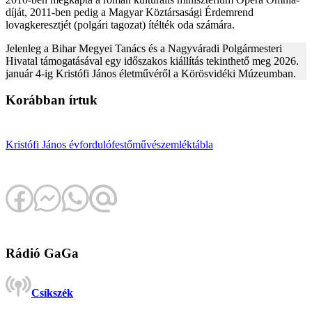
díját, 2011-ben pedig a Magyar Köztársasági Érdemrend
lovagkeresztjét (polgári tagozat) ítélték oda számára.
Jelenleg a Bihar Megyei Tanács és a Nagyváradi Polgármesteri
Hivatal támogatásával egy időszakos kiállítás tekinthető meg 2026.
január 4-ig Kristófi János életművéről a Körösvidéki Múzeumban.
Korábban írtuk
Kristófi János
évforduló
festőművész
emléktábla
Rádió GaGa
Csíkszék