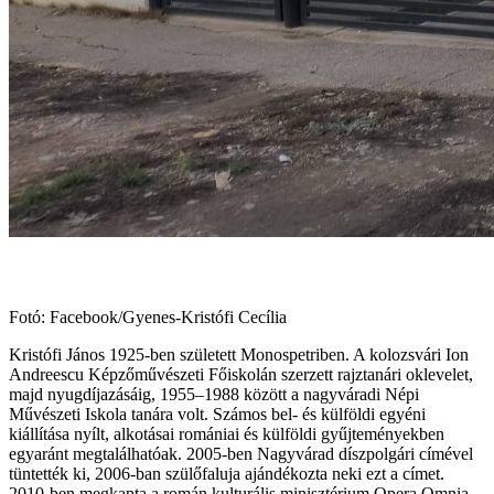
Fotó: Facebook/Gyenes-Kristófi Cecília
Kristófi János 1925-ben született Monospetriben. A kolozsvári Ion
Andreescu Képzőművészeti Főiskolán szerzett rajztanári oklevelet,
majd nyugdíjazásáig, 1955–1988 között a nagyváradi Népi
Művészeti Iskola tanára volt. Számos bel- és külföldi egyéni
kiállítása nyílt, alkotásai romániai és külföldi gyűjteményekben
egyaránt megtalálhatóak. 2005-ben Nagyvárad díszpolgári címével
tüntették ki, 2006-ban szülőfaluja ajándékozta neki ezt a címet.
2010-ben megkapta a román kulturális minisztérium Opera Omnia-