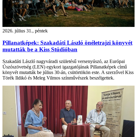
2026. július 31., péntek
Pillanatképek: Szakadáti László önéletrajzi könyvét
mutatták be a Kiss Stúdióban
Szakadáti László nagyváradi születésű versenyúszó, az Európai
Úszószövetség (LEN) egykori igazgatójának Pillanatképek című
könyvét mutatták be július 30-án, csütörtökön este. A szerzővel Kiss
Törék Ildikó és Meleg Vilmos színművészek beszélgettek.