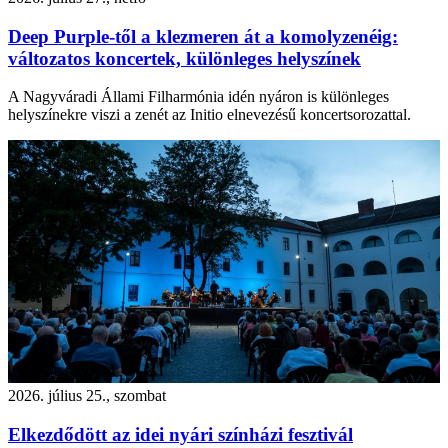
Deep Purple-től a klezmeren át a komolyzenéig:
változatos koncertek, különleges helyszínek
A Nagyváradi Állami Filharmónia idén nyáron is különleges
helyszínekre viszi a zenét az Initio elnevezésű koncertsorozattal.
2026. július 25., szombat
Elkezdődött az idei nyári színházi fesztivál