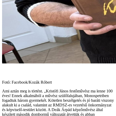
Fotó: Facebook/Kozák Róbert
Ami aztán meg is történt. „Kristófi János festőművész ma lenne 100
éves! Ennek alkalmából a művész szülőfalujában, Monospetriben
fogadtuk három gyermekét. Kötetlen beszélgetés és jó baráti viszony
alakult ki a család, valamint az RMDSZ-es vezetésű önkormányzat
és képviselő-testület között. A Deák Árpád képzőművész által
készített második dombormű változatát átvettük és abban