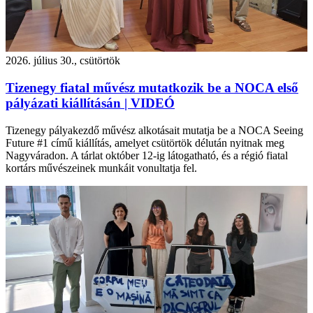
2026. július 30., csütörtök
Tizenegy fiatal művész mutatkozik be a NOCA első
pályázati kiállításán | VIDEÓ
Tizenegy pályakezdő művész alkotásait mutatja be a NOCA Seeing
Future #1 című kiállítás, amelyet csütörtök délután nyitnak meg
Nagyváradon. A tárlat október 12-ig látogatható, és a régió fiatal
kortárs művészeinek munkáit vonultatja fel.