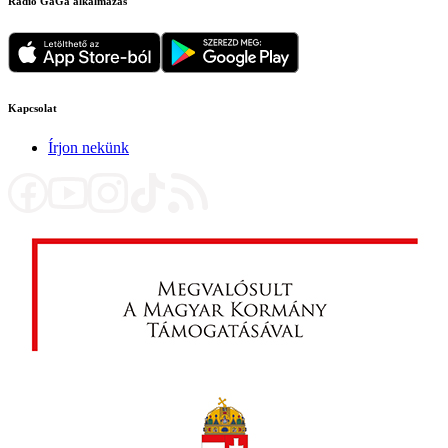
Rádió GaGa alkalmazás
Kapcsolat
Írjon nekünk