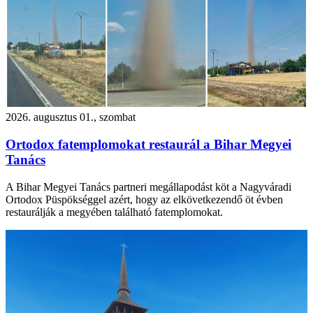
2026. augusztus 01., szombat
Ortodox fatemplomokat restaurál a Bihar Megyei
Tanács
A Bihar Megyei Tanács partneri megállapodást köt a Nagyváradi
Ortodox Püspökséggel azért, hogy az elkövetkezendő öt évben
restaurálják a megyében található fatemplomokat.