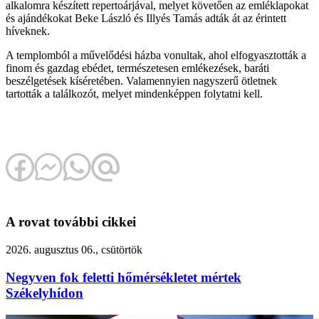
alkalomra készített repertoárjával, melyet követően az emléklapokat
és ajándékokat Beke László és Illyés Tamás adták át az érintett
híveknek.
A templomból a művelődési házba vonultak, ahol elfogyasztották a
finom és gazdag ebédet, természetesen emlékezések, baráti
beszélgetések kíséretében. Valamennyien nagyszerű ötletnek
tartották a találkozót, melyet mindenképpen folytatni kell.
A rovat további cikkei
2026. augusztus 06., csütörtök
Negyven fok feletti hőmérsékletet mértek
Székelyhídon