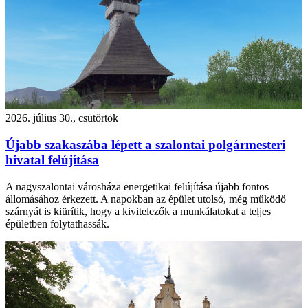
2026. július 30., csütörtök
Újabb szakaszába lépett a szalontai polgármesteri
hivatal felújítása
A nagyszalontai városháza energetikai felújítása újabb fontos
állomásához érkezett. A napokban az épület utolsó, még működő
szárnyát is kiürítik, hogy a kivitelezők a munkálatokat a teljes
épületben folytathassák.