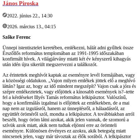
János Piroska
2022. június 22., 14:30
2026. március 13., 04:15
Szőke Ferenc
Ünnepi istentisztelet keretében, emlékezni, hálát adni gyűltek össze
Érszőllős református templomában az 1991-1995 időszakában
konfirmált hívek. A világjárvány miatti két év kényszerű kihagyás
után idén újra sikerült megszervezni a találkozót.
Az érintettek meghívót kaptak az eseményre levél formájában, vagy
a közösségi oldalukon. „Vajon milyen emlékek jöttek elő a meghívó
láttán? Igaz az, hogy az idő mindent megszépít? Vajon csak a jóra és
szépre emlékeztetek, vagy előjöttek a kínosabb események is?–tette
fel a kérdéseket Illyés Tamás református lelkipásztor. Valószínű,
hogy a konfirmálás izgalmai is előjöttek az emlékekben, de a mai
nap nem az izgulásról, hanem az ünneplésről, a hálaadásról, az
együttlét öröméről szól, mondta a lelkipásztor. A továbbiakban arról
beszélt, hogy öröm látni azokat, akik jelen vannak, de szomorú a
szívük azok miatt, akik nem tudtak eljönni erre az örömteli
eseményre. Különösen érvényes ez azokra, akik betegség miatt
nincsenek jelen, vagy már távoztak az élők sorából. A lelkipásztor