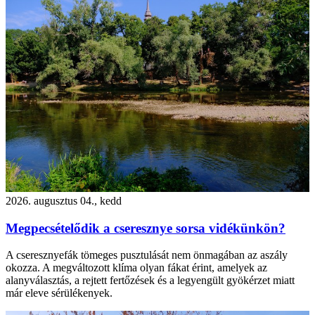
2026. augusztus 04., kedd
Megpecsételődik a cseresznye sorsa vidékünkön?
A cseresznyefák tömeges pusztulását nem önmagában az aszály
okozza. A megváltozott klíma olyan fákat érint, amelyek az
alanyválasztás, a rejtett fertőzések és a legyengült gyökérzet miatt
már eleve sérülékenyek.