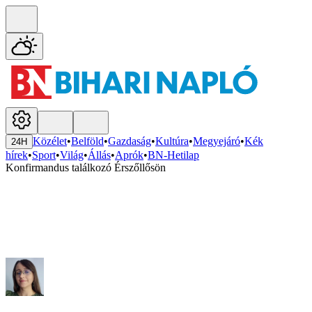
Közélet
•
Belföld
•
Gazdaság
•
Kultúra
•
Megyejáró
•
Kék
24H
hírek
•
Sport
•
Világ
•
Állás
•
Aprók
•
BN-Hetilap
Konfirmandus találkozó Érszőllősön