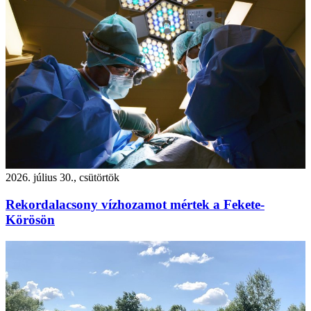
2026. július 30., csütörtök
Rekordalacsony vízhozamot mértek a Fekete-
Körösön