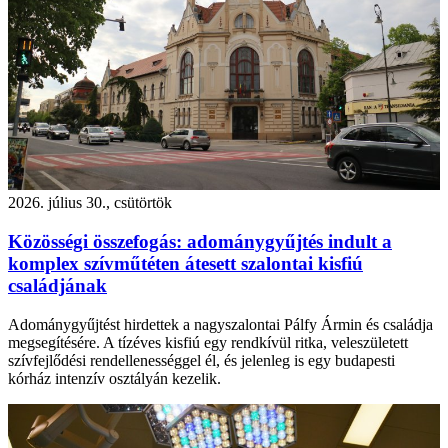
2026. július 30., csütörtök
Közösségi összefogás: adománygyűjtés indult a
komplex szívműtéten átesett szalontai kisfiú
családjának
Adománygyűjtést hirdettek a nagyszalontai Pálfy Ármin és családja
megsegítésére. A tízéves kisfiú egy rendkívül ritka, veleszületett
szívfejlődési rendellenességgel él, és jelenleg is egy budapesti
kórház intenzív osztályán kezelik.