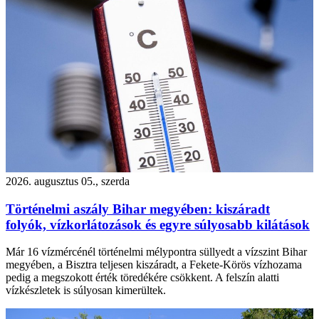
2026. augusztus 05., szerda
Történelmi aszály Bihar megyében: kiszáradt
folyók, vízkorlátozások és egyre súlyosabb kilátások
Már 16 vízmércénél történelmi mélypontra süllyedt a vízszint Bihar
megyében, a Bisztra teljesen kiszáradt, a Fekete-Körös vízhozama
pedig a megszokott érték töredékére csökkent. A felszín alatti
vízkészletek is súlyosan kimerültek.