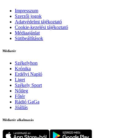
Impresszum
Szerzői jogok
Adatvédelmi tájékoztató
Cookie-kezelési tájékoztató
Médiaajánlat
Sütibeállítások
Médiatér
Székelyhon
Krónika
Erdélyi Napló
Liget
Székely Sport
Nőileg
Főtér
Rádió GaGa
Jóállás
Médiatér alkalmazás