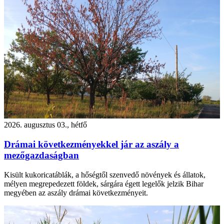
2026. augusztus 03., hétfő
Drámai következményekkel jár az aszály a
mezőgazdaságban
Kisült kukoricatáblák, a hőségtől szenvedő növények és állatok,
mélyen megrepedezett földek, sárgára égett legelők jelzik Bihar
megyében az aszály drámai következményeit.