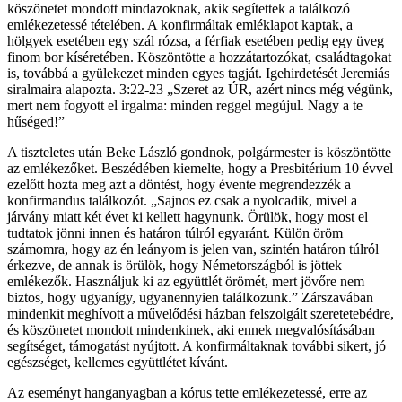
köszönetet mondott mindazoknak, akik segítettek a találkozó
emlékezetessé tételében. A konfirmáltak emléklapot kaptak, a
hölgyek esetében egy szál rózsa, a férfiak esetében pedig egy üveg
finom bor kíséretében. Köszöntötte a hozzátartozókat, családtagokat
is, továbbá a gyülekezet minden egyes tagját. Igehirdetését Jeremiás
siralmaira alapozta. 3:22-23 „Szeret az ÚR, azért nincs még végünk,
mert nem fogyott el irgalma: minden reggel megújul. Nagy a te
hűséged!”
A tiszteletes után Beke László gondnok, polgármester is köszöntötte
az emlékezőket. Beszédében kiemelte, hogy a Presbitérium 10 évvel
ezelőtt hozta meg azt a döntést, hogy évente megrendezzék a
konfirmandus találkozót. „Sajnos ez csak a nyolcadik, mivel a
járvány miatt két évet ki kellett hagynunk. Örülök, hogy most el
tudtatok jönni innen és határon túlról egyaránt. Külön öröm
számomra, hogy az én leányom is jelen van, szintén határon túlról
érkezve, de annak is örülök, hogy Németországból is jöttek
emlékezők. Használjuk ki az együttlét örömét, mert jövőre nem
biztos, hogy ugyanígy, ugyanennyien találkozunk.” Zárszavában
mindenkit meghívott a művelődési házban felszolgált szeretetebédre,
és köszönetet mondott mindenkinek, aki ennek megvalósításában
segítséget, támogatást nyújtott. A konfirmáltaknak további sikert, jó
egészséget, kellemes együttlétet kívánt.
Az eseményt hanganyagban a kórus tette emlékezetessé, erre az