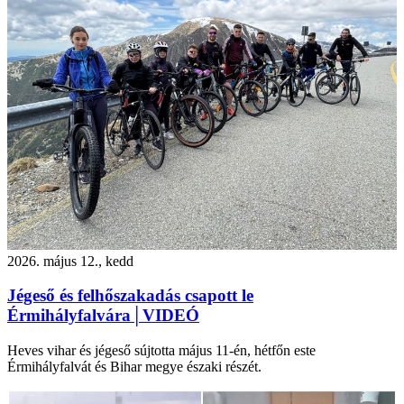
2026. május 12., kedd
Jégeső és felhőszakadás csapott le
Érmihályfalvára│VIDEÓ
Heves vihar és jégeső sújtotta május 11-én, hétfőn este
Érmihályfalvát és Bihar megye északi részét.