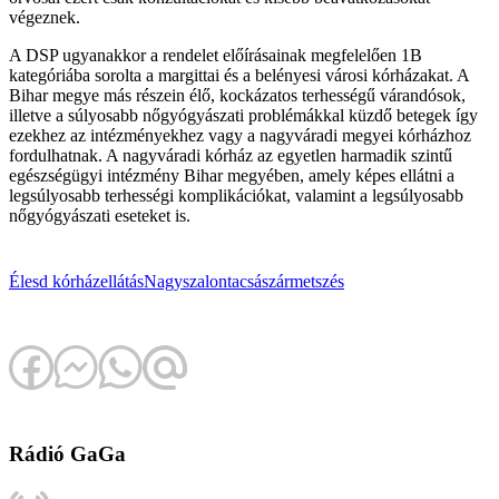
végeznek.
A DSP ugyanakkor a rendelet előírásainak megfelelően 1B
kategóriába sorolta a margittai és a belényesi városi kórházakat. A
Bihar megye más részein élő, kockázatos terhességű várandósok,
illetve a súlyosabb nőgyógyászati problémákkal küzdő betegek így
ezekhez az intézményekhez vagy a nagyváradi megyei kórházhoz
fordulhatnak. A nagyváradi kórház az egyetlen harmadik szintű
egészségügyi intézmény Bihar megyében, amely képes ellátni a
legsúlyosabb terhességi komplikációkat, valamint a legsúlyosabb
nőgyógyászati eseteket is.
Élesd
kórház
ellátás
Nagyszalonta
császármetszés
Rádió GaGa