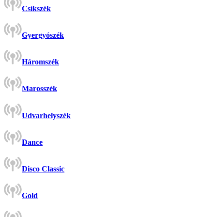
Csíkszék
Gyergyószék
Háromszék
Marosszék
Udvarhelyszék
Dance
Disco Classic
Gold