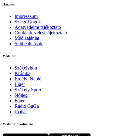
Hasznos
Impresszum
Szerzői jogok
Adatvédelmi tájékoztató
Cookie-kezelési tájékoztató
Médiaajánlat
Sütibeállítások
Médiatér
Székelyhon
Krónika
Erdélyi Napló
Liget
Székely Sport
Nőileg
Főtér
Rádió GaGa
Jóállás
Médiatér alkalmazás