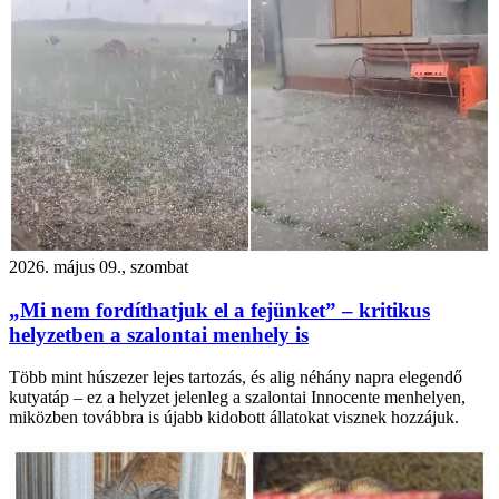
2026. május 09., szombat
„Mi nem fordíthatjuk el a fejünket” – kritikus
helyzetben a szalontai menhely is
Több mint húszezer lejes tartozás, és alig néhány napra elegendő
kutyatáp – ez a helyzet jelenleg a szalontai Innocente menhelyen,
miközben továbbra is újabb kidobott állatokat visznek hozzájuk.