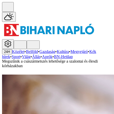
Közélet
•
Belföld
•
Gazdaság
•
Kultúra
•
Megyejáró
•
Kék
24H
hírek
•
Sport
•
Világ
•
Állás
•
Aprók
•
BN-Hetilap
Megszűnik a császármetszés lehetősége a szalontai és élesdi
kórházakban