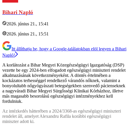
Bihari Napló
2026. június 21., 15:41
2026. június 21., 15:51
Itt állíthatja be, hogy a Google-találatokban elöl legyen a Bihari
Napló!
A korlátozást a Bihar Megyei Közegészségügyi Igazgatóság (DSP)
vezette be egy 2024-ben elfogadott egészségügyi miniszteri rendelet
alkalmazásának következményeként. A döntés értelmében a
kockázatos terhességgel rendelkező várandós nőknek, valamint a
bonyolultabb nőgyógyászati betegségekben szenvedő pácienseknek
a nagyváradi Bihar Megyei Sürgősségi Klinikai Kórházhoz, illetve
más magasabb besorolású egészségügyi intézményekhez kell
fordulniuk.
Az intézkedés hátterében a 2024/3368-as egészségügyi miniszteri
rendelet áll, amelyet Alexandru Rafila korábbi egészségügyi
miniszter adott ki.