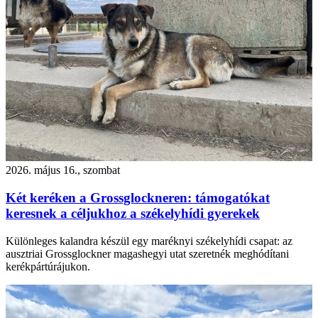
2026. május 16., szombat
Két keréken a Grossglockneren: támogatókat
keresnek a céljukhoz a székelyhídi gyerekek
Különleges kalandra készül egy maréknyi székelyhídi csapat: az
ausztriai Grossglockner magashegyi utat szeretnék meghódítani
kerékpártúrájukon.