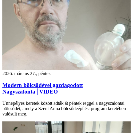
2026. március 27., péntek
Modern bölcsődével gazdagodott
Nagyszalonta│VIDEÓ
Ünnepélyes keretek között adták át péntek reggel a nagyszalontai
bölcsődét, amely a Szent Anna bölcsődeépítési program keretében
valósult meg.