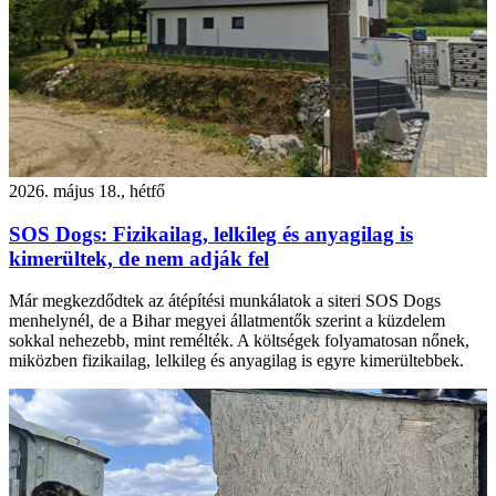
2026. május 18., hétfő
SOS Dogs: Fizikailag, lelkileg és anyagilag is
kimerültek, de nem adják fel
Már megkezdődtek az átépítési munkálatok a siteri SOS Dogs
menhelynél, de a Bihar megyei állatmentők szerint a küzdelem
sokkal nehezebb, mint remélték. A költségek folyamatosan nőnek,
miközben fizikailag, lelkileg és anyagilag is egyre kimerültebbek.