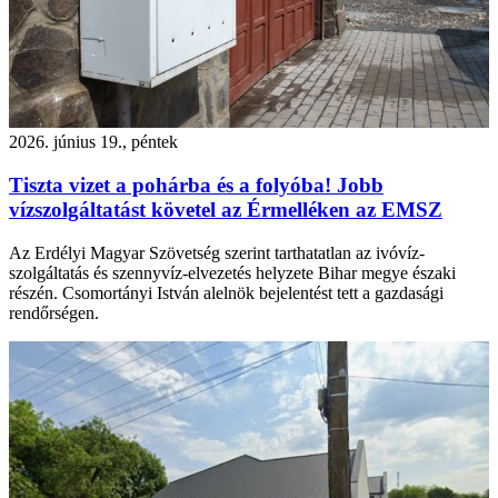
2026. június 19., péntek
Tiszta vizet a pohárba és a folyóba! Jobb
vízszolgáltatást követel az Érmelléken az EMSZ
Az Erdélyi Magyar Szövetség szerint tarthatatlan az ivóvíz-
szolgáltatás és szennyvíz-elvezetés helyzete Bihar megye északi
részén. Csomortányi István alelnök bejelentést tett a gazdasági
rendőrségen.