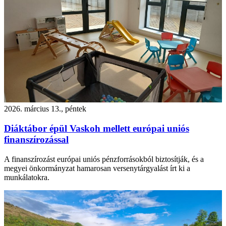
2026. március 13., péntek
Diáktábor épül Vaskoh mellett európai uniós
finanszírozással
A finanszírozást európai uniós pénzforrásokból biztosítják, és a
megyei önkormányzat hamarosan versenytárgyalást írt ki a
munkálatokra.