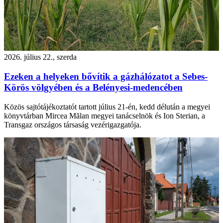
2026. július 22., szerda
Ezeken a helyeken bővítik a gázhálózatot a Sebes-
Körös völgyében és a Belényesi-medencében
Közös sajtótájékoztatót tartott július 21-én, kedd délután a megyei
könyvtárban Mircea Mălan megyei tanácselnök és Ion Sterian, a
Transgaz országos társaság vezérigazgatója.