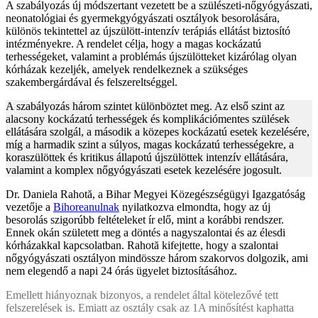
A szabályozás új módszertant vezetett be a szülészeti-nőgyógyászati,
neonatológiai és gyermekgyógyászati osztályok besorolására,
különös tekintettel az újszülött-intenzív terápiás ellátást biztosító
intézményekre. A rendelet célja, hogy a magas kockázatú
terhességeket, valamint a problémás újszülötteket kizárólag olyan
kórházak kezeljék, amelyek rendelkeznek a szükséges
szakembergárdával és felszereltséggel.
A szabályozás három szintet különböztet meg. Az első szint az
alacsony kockázatú terhességek és komplikációmentes szülések
ellátására szolgál, a második a közepes kockázatú esetek kezelésére,
míg a harmadik szint a súlyos, magas kockázatú terhességekre, a
koraszülöttek és kritikus állapotú újszülöttek intenzív ellátására,
valamint a komplex nőgyógyászati esetek kezelésére jogosult.
Dr. Daniela Rahotă, a Bihar Megyei Közegészségügyi Igazgatóság
vezetője a
Bihoreanulnak
nyilatkozva elmondta, hogy az új
besorolás szigorúbb feltételeket ír elő, mint a korábbi rendszer.
Ennek okán született meg a döntés a nagyszalontai és az élesdi
kórházakkal kapcsolatban. Rahotă kifejtette, hogy a szalontai
nőgyógyászati osztályon mindössze három szakorvos dolgozik, ami
nem elegendő a napi 24 órás ügyelet biztosításához.
Emellett hiányoznak bizonyos, a rendelet által kötelezővé tett
felszerelések is. Emiatt az osztály csak az 1A minősítést kaphatta