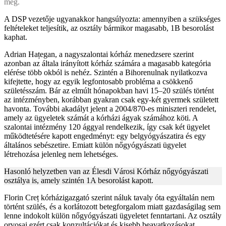
meg.
A DSP vezetője ugyanakkor hangsúlyozta: amennyiben a szükséges
feltételeket teljesítik, az osztály bármikor magasabb, 1B besorolást
kaphat.
Adrian Hațegan, a nagyszalontai kórház menedzsere szerint
azonban az általa irányított kórház számára a magasabb kategória
elérése több okból is nehéz. Szintén a Bihorenulnak nyilatkozva
kifejtette, hogy az egyik legfontosabb probléma a csökkenő
születésszám. Bár az elmúlt hónapokban havi 15–20 szülés történt
az intézményben, korábban gyakran csak egy-két gyermek született
havonta. További akadályt jelent a 2004/870-es miniszteri rendelet,
amely az ügyeletek számát a kórházi ágyak számához köti. A
szalontai intézmény 120 ággyal rendelkezik, így csak két ügyelet
működtetésére kapott engedményt: egy belgyógyászatira és egy
általános sebészetire. Emiatt külön nőgyógyászati ügyelet
létrehozása jelenleg nem lehetséges.
Hasonló helyzetben van az Élesdi Városi Kórház nőgyógyászati
osztálya is, amely szintén 1A besorolást kapott.
Florin Creț kórházigazgató szerint náluk tavaly óta egyáltalán nem
történt szülés, és a korlátozott betegforgalom miatt gazdaságilag sem
lenne indokolt külön nőgyógyászati ügyeletet fenntartani. Az osztály
orvosai ezért csak konzultációkat és kisebb beavatkozásokat