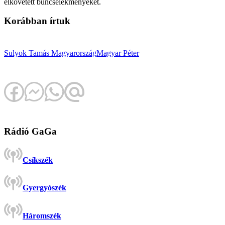
elkövetett bűncselekményeket.
Korábban írtuk
Sulyok Tamás
Magyarország
Magyar Péter
Rádió GaGa
Csíkszék
Gyergyószék
Háromszék