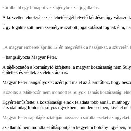
körülbelül egy hónapot vesz igénybe ez a jogalkotás.
A közvetlen elnökválasztás lehetőségét felvető kérdésre úgy válaszolt:
Úgy fogalmazott: nem személyre szabott jogalkotással fognak élni, ha
„A magyar emberek április 12-én megvédték a hazájukat, a szuverén Ma
– hangsúlyozta Magyar Péter.
A tájékoztatón a kormányfő kifejtette: a magyar köztársaság nem Sul
építettek és védtek az életük árán is.
Magyar Péter hangsúlyozta: azért jött ma el az államfőhöz, hogy beszé
Közölte: a találkozón nem mondott le Sulyok Tamás köztársasági eln
Egyértelműsítette: a köztársasági elnök feladata több annál, minthogy
társadalmilag fontos és súlyos ügyekben „minden esetben, kivétel nélkü
Magyar Péter sajtótájékoztatóján hosszasan sorolta ezeket az ügyeket:
az államfő nem mondta el álláspontját a kegyelmi botrány ügyében, hal