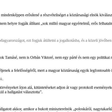
 mindenképpen erősítené a részvételiséget a köztársasági elnök kiválaszt
nem helyre fogják állítani „sok millió magyar egyértelmű, erős felhata
gyarországot, ezt fogjuk átültetni a jogalkotásba, és a közeli jövőbe
yok Tamásé, nem is Orbán Viktoré, nem egy párté és nem egy politikai
ljenek a felelősségéről, mert a magyar köztársaság egyik legfontosabb i
ök.
 törvényeket írjon alá, kitüntetéseket adjon át vagy protokoll esemény
l a hallgatást választotta”.
lgatott akkor, amikor a bukott miniszterelnök „poloskáról, nagytakarít