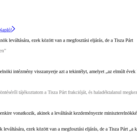
 Napló!
nök leváltására, ezek között van a megfosztási eljárás, de a Tisza Párt
ben”
nöki intézmény visszanyerje azt a tekintélyt, amelyet „az elmúlt évek h
ntéséről tájékoztatom a Tisza Párt frakcióját, és haladéktalanul megke
ire vonatkozik, akinek a leváltását kezdeményezte miniszterelnökként
k leváltására, ezek között van a megfosztási eljárás, de a Tisza Párt „