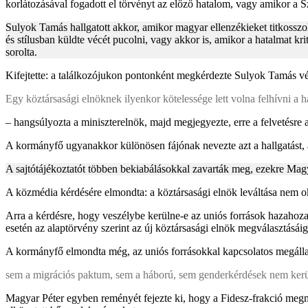
korlátozásával fogadott el törvényt az előző hatalom, vagy amikor a Sz
Sulyok Tamás hallgatott akkor, amikor magyar ellenzékieket titkosszol
és stílusban küldte vécét pucolni, vagy akkor is, amikor a hatalmat k
sorolta.
Kifejtette: a találkozójukon pontonként megkérdezte Sulyok Tamás vél
Egy köztársasági elnöknek ilyenkor kötelessége lett volna felhívni a hat
– hangsúlyozta a miniszterelnök, majd megjegyezte, erre a felvetésre 
A kormányfő ugyanakkor különösen fájónak nevezte azt a hallgatást,
A sajtótájékoztatót többen bekiabálásokkal zavarták meg, ezekre Magya
A közmédia kérdésére elmondta: a köztársasági elnök leváltása nem o
Arra a kérdésre, hogy veszélybe kerülne-e az uniós források hazahozat
esetén az alaptörvény szerint az új köztársasági elnök megválasztásáig 
A kormányfő elmondta még, az uniós forrásokkal kapcsolatos megállap
sem a migrációs paktum, sem a háború, sem genderkérdések nem kerü
Magyar Péter egyben reményét fejezte ki, hogy a Fidesz-frakció megm