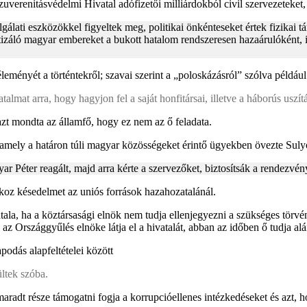
uverenitásvédelmi Hivatal adófizetői milliárdokból civil szervezeteket, 
gálati eszközökkel figyeltek meg, politikai önkénteseket értek fizikai
ritizáló magyar embereket a bukott hatalom rendszeresen hazaárulóként, 
eményét a történtekről; szavai szerint a „poloskázásról” szólva példáu
almat arra, hogy hagyjon fel a saját honfitársai, illetve a háborús uszít
azt mondta az államfő, hogy ez nem az ő feladata.
 amely a határon túli magyar közösségeket érintő ügyekben övezte Sul
r Péter reagált, majd arra kérte a szervezőket, biztosítsák a rendezvén
koz késedelmet az uniós források hazahozatalánál.
ala, ha a köztársasági elnök nem tudja ellenjegyezni a szükséges törvé
az Országgyűlés elnöke látja el a hivatalát, abban az időben ő tudja alá
odás alapfeltételei között
ltek szóba.
aradt része támogatni fogja a korrupcióellenes intézkedéseket és azt,