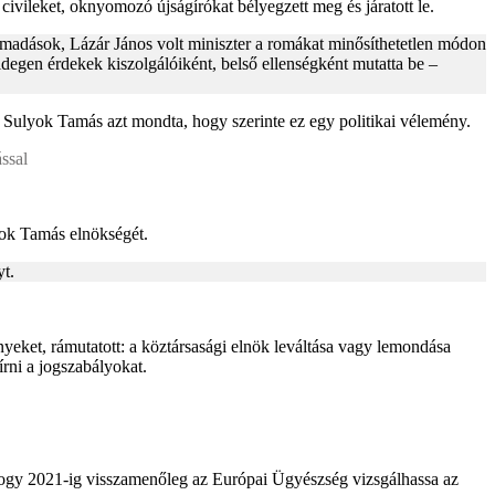
civileket, oknyomozó újságírókat bélyegzett meg és járatott le.
 támadások, Lázár János volt miniszter a romákat minősíthetetlen módon
idegen érdekek kiszolgálóiként, belső ellenségként mutatta be –
l Sulyok Tamás azt mondta, hogy szerinte ez egy politikai vélemény.
ással
yok Tamás elnökségét.
yt.
nyeket, rámutatott: a köztársasági elnök leváltása vagy lemondása
írni a jogszabályokat.
 hogy 2021-ig visszamenőleg az Európai Ügyészség vizsgálhassa az