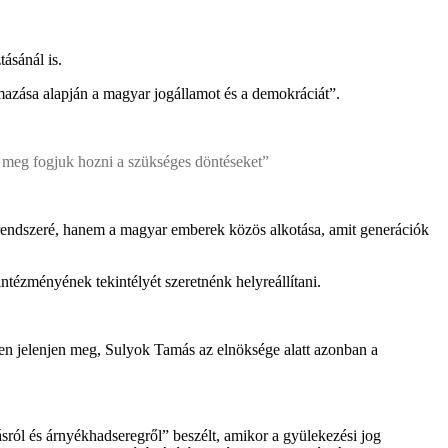
ásánál is.
lmazása alapján a magyar jogállamot és a demokráciát”.
n meg fogjuk hozni a szükséges döntéseket”
 rendszeré, hanem a magyar emberek közös alkotása, amit generációk
ntézményének tekintélyét szeretnénk helyreállítani.
eken jelenjen meg, Sulyok Tamás az elnöksége alatt azonban a
ásról és árnyékhadseregről” beszélt, amikor a gyülekezési jog