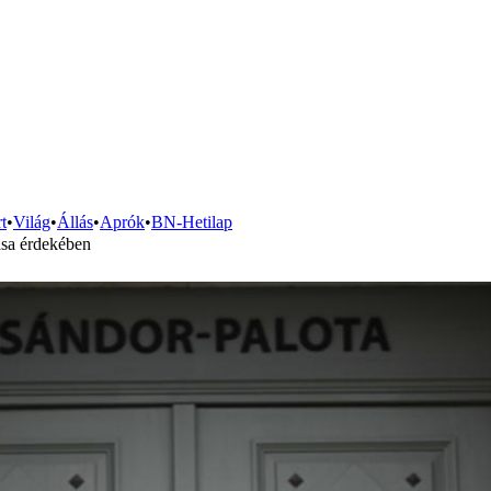
t
•
Világ
•
Állás
•
Aprók
•
BN-Hetilap
ása érdekében