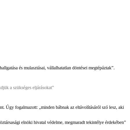
allgatása és mulasztásai, vállalhatatlan döntései megtépáztak”.
zdjük a szükséges eljárásokat”
. Úgy fogalmazott: „minden bábnak az eltávolításáról szó lesz, aki
a köztársasági elnöki hivatal védelme, megmaradt tekintélye érdekében”