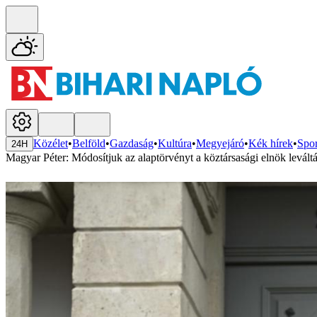
Közélet
•
Belföld
•
Gazdaság
•
Kultúra
•
Megyejáró
•
Kék hírek
•
Spor
24H
Magyar Péter: Módosítjuk az alaptörvényt a köztársasági elnök levált