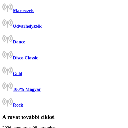
Marosszék
Udvarhelyszék
Dance
Disco Classic
Gold
100% Magyar
Rock
A rovat további cikkei
2026. augusztus 08., szombat