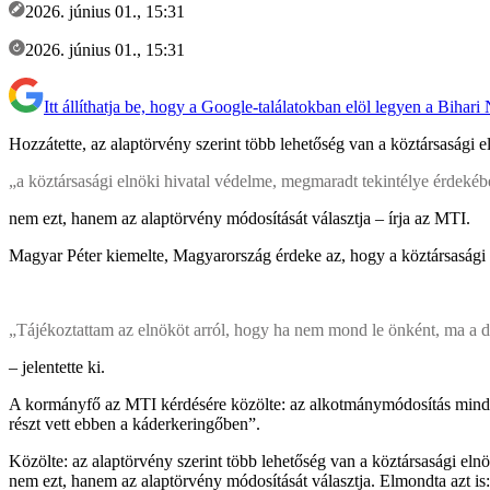
2026. június 01., 15:31
2026. június 01., 15:31
Itt állíthatja be, hogy a Google-találatokban elöl legyen a Bihari
Hozzátette, az alaptörvény szerint több lehetőség van a köztársasági el
„a köztársasági elnöki hivatal védelme, megmaradt tekintélye érdeké
nem ezt, hanem az alaptörvény módosítását választja – írja az MTI.
Magyar Péter kiemelte, Magyarország érdeke az, hogy a köztársasági el
„Tájékoztattam az elnököt arról, hogy ha nem mond le önként, ma a dö
– jelentette ki.
A kormányfő az MTI kérdésére közölte: az alkotmánymódosítás mindenk
részt vett ebben a káderkeringőben”.
Közölte: az alaptörvény szerint több lehetőség van a köztársasági elnö
nem ezt, hanem az alaptörvény módosítását választja. Elmondta azt is: