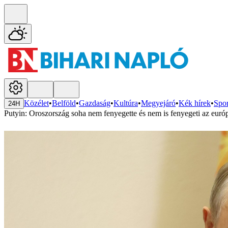
Közélet
•
Belföld
•
Gazdaság
•
Kultúra
•
Megyejáró
•
Kék hírek
•
Spor
24H
Putyin: Oroszország soha nem fenyegette és nem is fenyegeti az euró