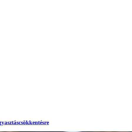
gyasztáscsökkentésre