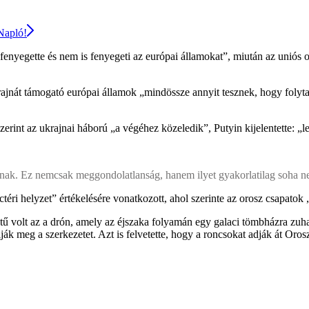
 Napló!
enyegette és nem is fenyegeti az európai államokat”, miután az uniós o
ajnát támogató európai államok „mindössze annyit tesznek, hogy folytat
erint az ukrajnai háború „a végéhez közeledik”, Putyin kijelentette: „l
nak. Ez nemcsak meggondolatlanság, hanem ilyet gyakorlatilag soha ne
rctéri helyzet” értékelésére vonatkozott, ahol szerinte az orosz csapat
tű volt az a drón, amely az éjszaka folyamán egy galaci tömbházra zuha
ák meg a szerkezetet. Azt is felvetette, hogy a roncsokat adják át Oros