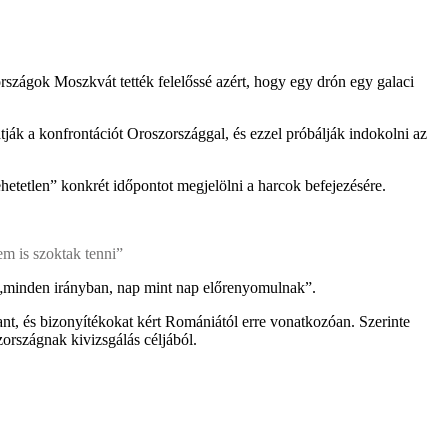
rszágok Moszkvát tették felelőssé azért, hogy egy drón egy galaci
ják a konfrontációt Oroszországgal, és ezzel próbálják indokolni az
ehetetlen” konkrét időpontot megjelölni a harcok befejezésére.
m is szoktak tenni”
ok „minden irányban, nap mint nap előrenyomulnak”.
nt, és bizonyítékokat kért Romániától erre vonatkozóan. Szerinte
zországnak kivizsgálás céljából.