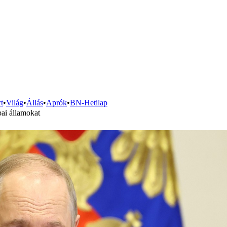
t
•
Világ
•
Állás
•
Aprók
•
BN-Hetilap
pai államokat