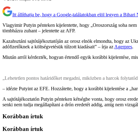
Itt állíthatja be, hogy a Google-találatokban elöl legyen a Bihari
Vlagyimir Putyin pénteken kijelentette, hogy „Oroszország soha nem f
tömbházra zuhant – jelentette az AFP.
Kazahsztáni sajtótájékoztatóján az orosz elnök elmondta, hogy az Ukr
adófizetőknek a költségvetésük túlzott kiadásait” – írja az
Agerpres
.
Miután arról kérdezték, hogyan értendő egyik korábbi kijelentése, misz
„Lehetetlen pontos határidőket megadni, miközben a harcok folytatód
– idézte Putyint az EFE. Hozzátette, hogy a korábbi kijelentése a „ha
A sajtótájékoztatón Putyin pénteken kétségbe vonta, hogy orosz erede
senki nem tudja megállapítani a drón eredetét addig, amíg nem vizsgálj
Korábban írtuk
Korábban írtuk