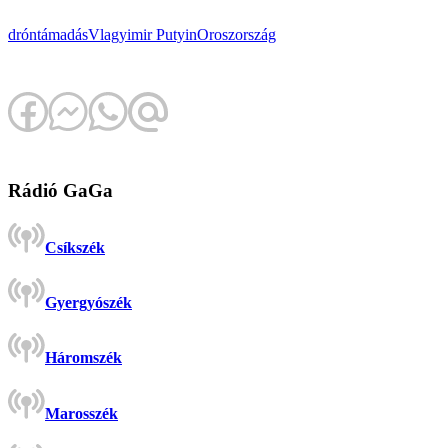
dróntámadás
Vlagyimir Putyin
Oroszország
Rádió GaGa
Csíkszék
Gyergyószék
Háromszék
Marosszék