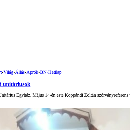
t
•
Világ
•
Állás
•
Aprók
•
BN-Hetilap
i unitáriusok
nitárius Egyház. Május 14-én este Koppándi Zoltán szórványreferens v