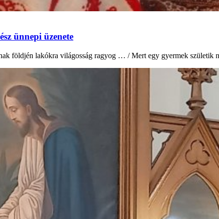
ész ünnepi üzenete
kának földjén lakókra világosság ragyog … / Mert egy gyermek születik 