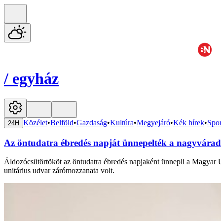
/
egyház
Közélet
•
Belföld
•
Gazdaság
•
Kultúra
•
Megyejáró
•
Kék hírek
•
Spor
24H
Az öntudatra ébredés napját ünnepelték a nagyvárad
Áldozócsütörtököt az öntudatra ébredés napjaként ünnepli a Magyar U
unitárius udvar zárómozzanata volt.