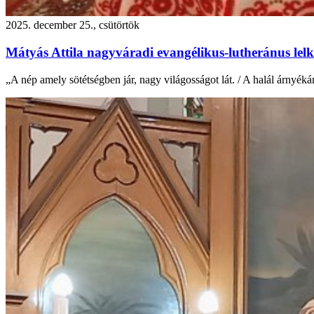
2025. december 25., csütörtök
Mátyás Attila nagyváradi evangélikus-lutheránus lelk
„A nép amely sötétségben jár, nagy világosságot lát. / A halál árnyé