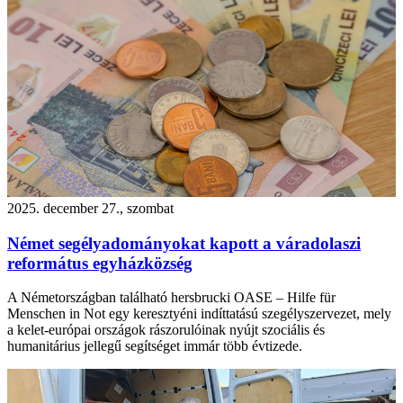
2025. december 27., szombat
Német segélyadományokat kapott a váradolaszi
református egyházközség
A Németországban található hersbrucki OASE – Hilfe für
Menschen in Not egy keresztyéni indíttatású szegélyszervezet, mely
a kelet-európai országok rászorulóinak nyújt szociális és
humanitárius jellegű segítséget immár több évtizede.