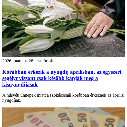
2026. március 26., csütörtök
Korábban érkezik a nyugdíj áprilisban, az egyszeri
segélyt viszont csak később kapják meg a
kisnyugdíjasok
A húsvéti ünnepek miatt a szokásosnál korábban érkeznek az áprilisi
nyugdíjak.