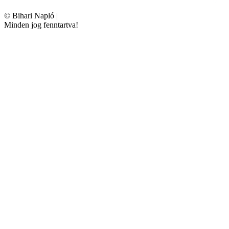
©
Bihari Napló
|
Minden jog fenntartva!