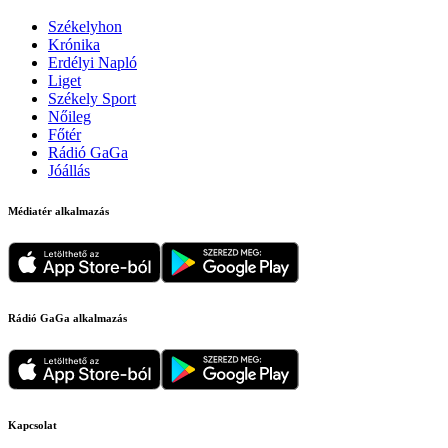
Székelyhon
Krónika
Erdélyi Napló
Liget
Székely Sport
Nőileg
Főtér
Rádió GaGa
Jóállás
Médiatér alkalmazás
Rádió GaGa alkalmazás
Kapcsolat