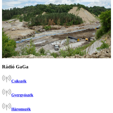
Rádió GaGa
Csíkszék
Gyergyószék
Háromszék