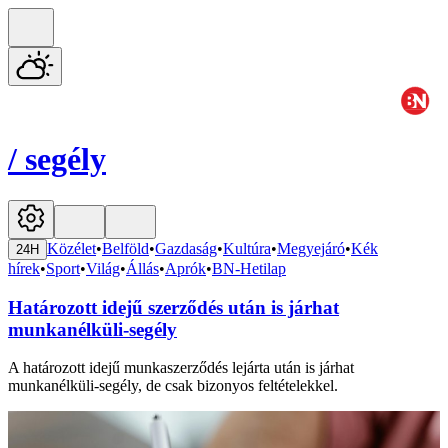
/
segély
Közélet
•
Belföld
•
Gazdaság
•
Kultúra
•
Megyejáró
•
Kék
24H
hírek
•
Sport
•
Világ
•
Állás
•
Aprók
•
BN-Hetilap
Határozott idejű szerződés után is járhat
munkanélküli-segély
A határozott idejű munkaszerződés lejárta után is járhat
munkanélküli-segély, de csak bizonyos feltételekkel.