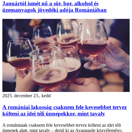
Januártól ismét nő a sör, bor, alkohol és
üzemanyagok jövedéki adója Romániában
2025. december 23., kedd
A romániai lakosság csaknem fele kevesebbet tervez
költeni az idei téli ünnepekkor, mint tavaly
A romániaiak csaknem fele kevesebbet tervez költeni az idei téli
ünnepek alatt, mint tavaly – derül ki az Avangarde közvélemény-