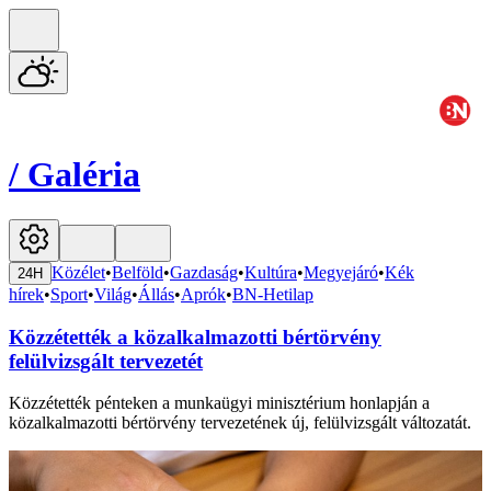
/
Galéria
Közélet
•
Belföld
•
Gazdaság
•
Kultúra
•
Megyejáró
•
Kék
24H
hírek
•
Sport
•
Világ
•
Állás
•
Aprók
•
BN-Hetilap
Közzétették a közalkalmazotti bértörvény
felülvizsgált tervezetét
Közzétették pénteken a munkaügyi minisztérium honlapján a
közalkalmazotti bértörvény tervezetének új, felülvizsgált változatát.