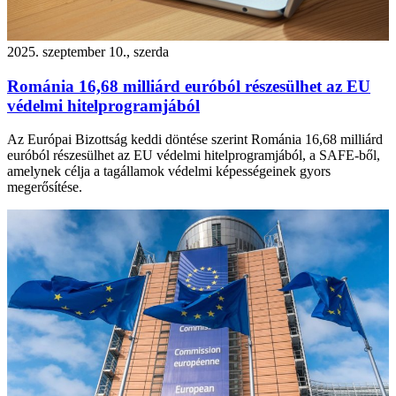
2025. szeptember 10., szerda
Románia 16,68 milliárd euróból részesülhet az EU
védelmi hitelprogramjából
Az Európai Bizottság keddi döntése szerint Románia 16,68 milliárd
euróból részesülhet az EU védelmi hitelprogramjából, a SAFE-ből,
amelynek célja a tagállamok védelmi képességeinek gyors
megerősítése.