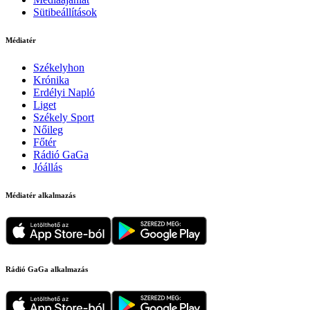
Sütibeállítások
Médiatér
Székelyhon
Krónika
Erdélyi Napló
Liget
Székely Sport
Nőileg
Főtér
Rádió GaGa
Jóállás
Médiatér alkalmazás
Rádió GaGa alkalmazás