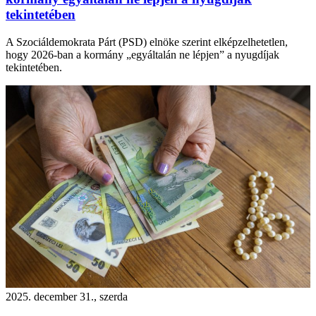
tekintetében
A Szociáldemokrata Párt (PSD) elnöke szerint elképzelhetetlen,
hogy 2026-ban a kormány „egyáltalán ne lépjen” a nyugdíjak
tekintetében.
2025. december 31., szerda