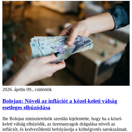
2026. április 09., csütörtök
Bolojan: Növeli az inflációt a közel-keleti válság
esetleges elhúzódása
Ilie Bolojan miniszterelnök szerdán kijelentette, hogy ha a közel-
keleti válság elhúzódik, az üzemanyagok drágulása növeli az
inflációt, és kedvezőtlenül befolyásolja a költségvetés sarokszámait.