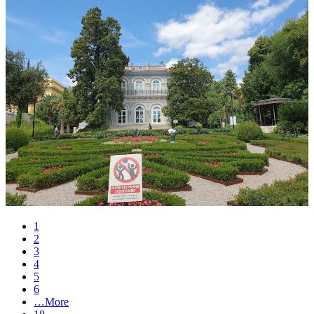
1
2
3
4
5
6
…
More