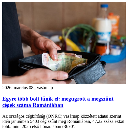
2026. március 08., vasárnap
Egyre több bolt tűnik el: megugrott a megszűnt
cégek száma Romániában
Az országos cégbíróság (ONRC) vasárnap közzétett adatai szerint
idén januárban 5403 cég szűnt meg Romániában, 47,22 százalékkal
több, mint 2025 első hónapjában (3670).