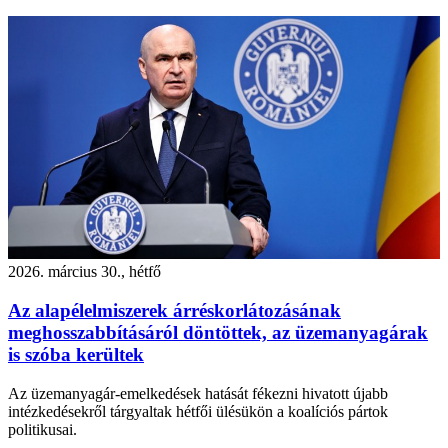
2026. március 30., hétfő
Az alapélelmiszerek árréskorlátozásának
meghosszabbításáról döntöttek, az üzemanyagárak
is szóba kerültek
Az üzemanyagár-emelkedések hatását fékezni hivatott újabb
intézkedésekről tárgyaltak hétfői ülésükön a koalíciós pártok
politikusai.