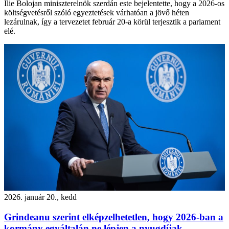
Ilie Bolojan miniszterelnök szerdán este bejelentette, hogy a 2026-os
költségvetésről szóló egyeztetések várhatóan a jövő héten
lezárulnak, így a tervezetet február 20-a körül terjesztik a parlament
elé.
2026. január 20., kedd
Grindeanu szerint elképzelhetetlen, hogy 2026-ban a
kormány egyáltalán ne lépjen a nyugdíjak