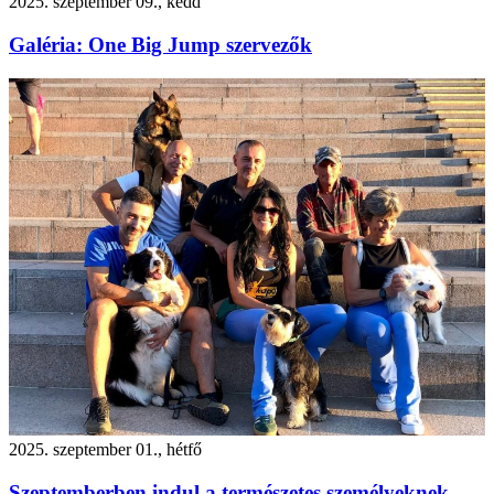
2025. szeptember 09., kedd
Galéria: One Big Jump szervezők
2025. szeptember 01., hétfő
Szeptemberben indul a természetes személyeknek