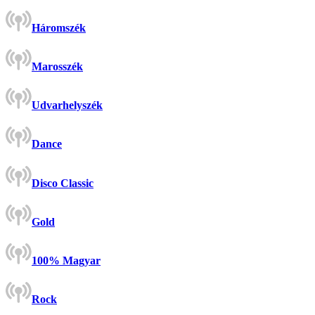
Háromszék
Marosszék
Udvarhelyszék
Dance
Disco Classic
Gold
100% Magyar
Rock