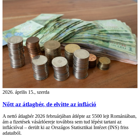
2026. április 15., szerda
Nőtt az átlagbér, de elvitte az infláció
A nettó átlagbér 2026 februárjában átlépte az 5500 lejt Romániában,
ám a fizetések vásárlóereje továbbra sem tud lépést tartani az
inflációval – derült ki az Országos Statisztikai Intézet (INS) friss
adataiból.