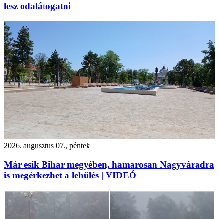
lesz odalátogatni
2026. augusztus 07., péntek
Már esik Bihar megyében, hamarosan Nagyváradra
is megérkezhet a lehűlés | VIDEÓ