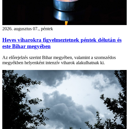
2026. augusztus 07., péntek
Heves viharokra figyelmeztetnek péntek délután és
este Bihar megyében
Az előrejelzés szerint Bihar megyében, valamint a szomszédos
megyékben helyenként intenzív viharok alakulhatnak ki.