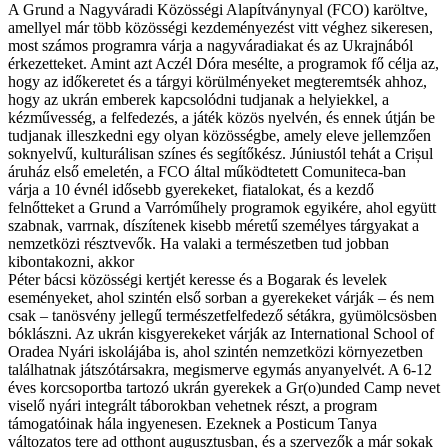
A Grund a Nagyváradi Közösségi Alapítványnyal (FCO) karöltve,
amellyel már több közösségi kezdeményezést vitt véghez sikeresen,
most számos programra várja a nagyváradiakat és az Ukrajnából
érkezetteket. Amint azt Aczél Dóra mesélte, a programok fő célja az,
hogy az időkeretet és a tárgyi körülményeket megteremtsék ahhoz,
hogy az ukrán emberek kapcsolódni tudjanak a helyiekkel, a
kézművesség, a felfedezés, a játék közös nyelvén, és ennek útján be
tudjanak illeszkedni egy olyan közösségbe, amely eleve jellemzően
soknyelvű, kulturálisan színes és segítőkész. Júniustól tehát a Crișul
áruház első emeletén, a FCO által működtetett Comuniteca-ban
várja a 10 évnél idősebb gyerekeket, fiatalokat, és a kezdő
felnőtteket a Grund a Varróműhely programok egyikére, ahol együtt
szabnak, varrnak, díszítenek kisebb méretű személyes tárgyakat a
nemzetközi résztvevők. Ha valaki a természetben tud jobban
kibontakozni, akkor
Péter bácsi közösségi kertjét keresse és a Bogarak és levelek
eseményeket, ahol szintén első sorban a gyerekeket várják – és nem
csak – tanösvény jellegű természetfelfedező sétákra, gyümölcsösben
bóklászni. Az ukrán kisgyerekeket várják az International School of
Oradea Nyári iskolájába is, ahol szintén nemzetközi környezetben
találhatnak játszótársakra, megismerve egymás anyanyelvét. A 6-12
éves korcsoportba tartozó ukrán gyerekek a Gr(o)unded Camp nevet
viselő nyári integrált táborokban vehetnek részt, a program
támogatóinak hála ingyenesen. Ezeknek a Posticum Tanya
változatos tere ad otthont augusztusban, és a szervezők a már sokak