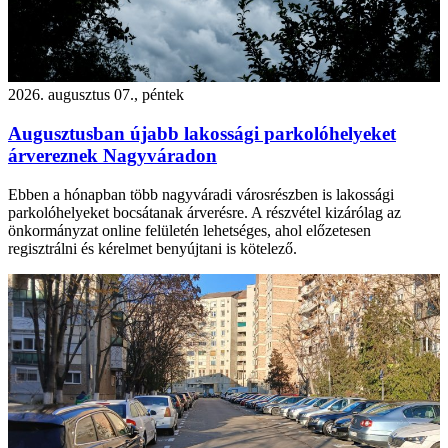
2026. augusztus 07., péntek
Augusztusban újabb lakossági parkolóhelyeket
árvereznek Nagyváradon
Ebben a hónapban több nagyváradi városrészben is lakossági
parkolóhelyeket bocsátanak árverésre. A részvétel kizárólag az
önkormányzat online felületén lehetséges, ahol előzetesen
regisztrálni és kérelmet benyújtani is kötelező.