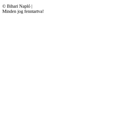
©
Bihari Napló
|
Minden jog fenntartva!