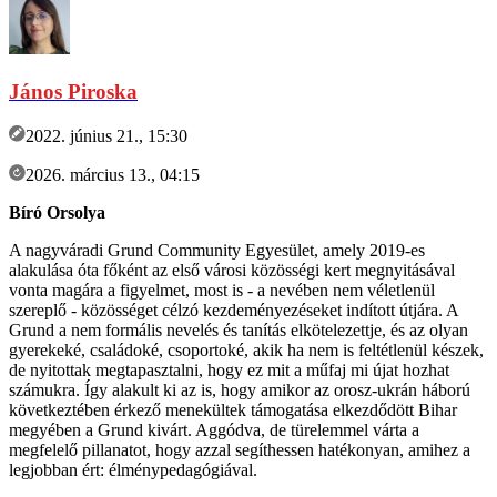
János Piroska
2022. június 21., 15:30
2026. március 13., 04:15
Bíró Orsolya
A nagyváradi Grund Community Egyesület, amely 2019-es
alakulása óta főként az első városi közösségi kert megnyitásával
vonta magára a figyelmet, most is - a nevében nem véletlenül
szereplő - közösséget célzó kezdeményezéseket indított útjára. A
Grund a nem formális nevelés és tanítás elkötelezettje, és az olyan
gyerekeké, családoké, csoportoké, akik ha nem is feltétlenül készek,
de nyitottak megtapasztalni, hogy ez mit a műfaj mi újat hozhat
számukra. Így alakult ki az is, hogy amikor az orosz-ukrán háború
következtében érkező menekültek támogatása elkezdődött Bihar
megyében a Grund kivárt. Aggódva, de türelemmel várta a
megfelelő pillanatot, hogy azzal segíthessen hatékonyan, amihez a
legjobban ért: élménypedagógiával.