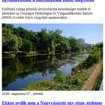
Elsőfokú (sárga jelzésű) árvízvédelmi készültséget rendelt el
pénteken az Országos Hidrológiai és Vízgazdálkodási Intézet
(INHGA) több folyó vízgyűjtő medencéjére.
2026. augusztus 07., péntek
Ekkor nyílik meg a Nagyvásártér egy része, érdemes