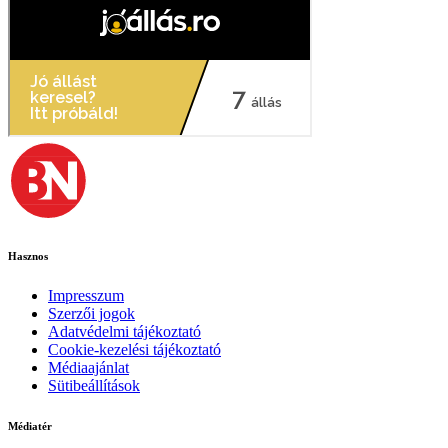
Hasznos
Impresszum
Szerzői jogok
Adatvédelmi tájékoztató
Cookie-kezelési tájékoztató
Médiaajánlat
Sütibeállítások
Médiatér