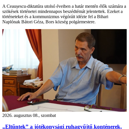
A Ceaușescu-diktatúra utolsó éveiben a határ mentén élők számára a
szökések történetei mindennapos beszédtémát jelentettek. Ezeket a
történeteket és a kommunizmus végóráit idézte fel a Bihari
Naplónak Bátori Géza, Bors község polgármestere.
2026. augusztus 08., szombat
„Eltűntek” a jótékonysági ruhagyűjtő konténerek,