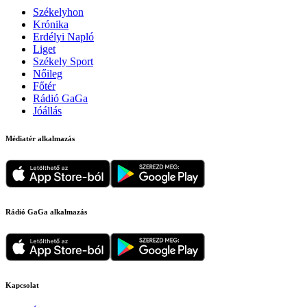
Székelyhon
Krónika
Erdélyi Napló
Liget
Székely Sport
Nőileg
Főtér
Rádió GaGa
Jóállás
Médiatér alkalmazás
Rádió GaGa alkalmazás
Kapcsolat