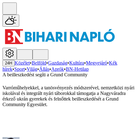
Közélet
•
Belföld
•
Gazdaság
•
Kultúra
•
Megyejáró
•
Kék
24H
hírek
•
Sport
•
Világ
•
Állás
•
Aprók
•
BN-Hetilap
A beilleszkedést segíti a Grund Community
Varróműhelyekkel, a tanösvényezés módszerével, nemzetközi nyári
iskolával és integrált nyári táborokkal támogatja a Nagyváradra
érkező ukrán gyerekek és felnőttek beilleszkedését a Grund
Community Egyesület.