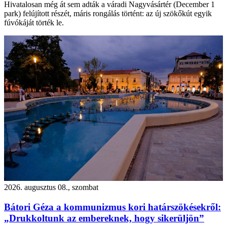
Hivatalosan még át sem adták a váradi Nagyvásártér (December 1
park) felújított részét, máris rongálás történt: az új szökőkút egyik
fúvókáját törték le.
2026. augusztus 08., szombat
Bátori Géza a kommunizmus kori határszökésekről:
„Drukkoltunk az embereknek, hogy sikerüljön”