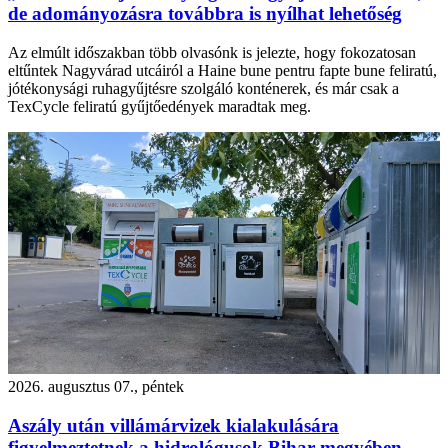
de adományozásra továbbra is nyílhat lehetőség
Az elmúlt időszakban több olvasónk is jelezte, hogy fokozatosan
eltűntek Nagyvárad utcáiról a Haine bune pentru fapte bune feliratú,
jótékonysági ruhagyűjtésre szolgáló konténerek, és már csak a
TexCycle feliratú gyűjtőedények maradtak meg.
2026. augusztus 07., péntek
Aszály után villámárvizek kialakulására
figyelmeztetnek a hidrológusok Bihar megyében