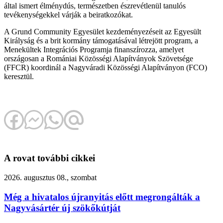
által ismert élménydús, természetben észrevétlenül tanulós
tevékenységekkel várják a beiratkozókat.
A Grund Community Egyesület kezdeményezéseit az Egyesült
Királyság és a brit kormány támogatásával létrejött program, a
Menekültek Integrációs Programja finanszírozza, amelyet
országosan a Romániai Közösségi Alapítványok Szövetsége
(FFCR) koordinál a Nagyváradi Közösségi Alapítványon (FCO)
keresztül.
A rovat további cikkei
2026. augusztus 08., szombat
Még a hivatalos újranyitás előtt megrongálták a
Nagyvásártér új szökőkútját