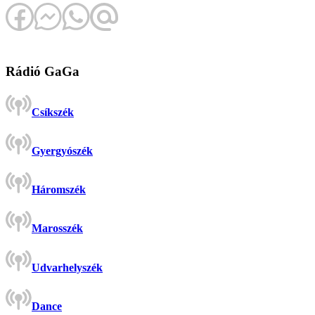
Rádió GaGa
Csíkszék
Gyergyószék
Háromszék
Marosszék
Udvarhelyszék
Dance