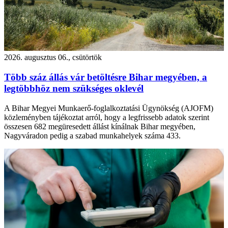
2026. augusztus 06., csütörtök
Több száz állás vár betöltésre Bihar megyében, a
legtöbbhöz nem szükséges oklevél
A Bihar Megyei Munkaerő-foglalkoztatási Ügynökség (AJOFM)
közleményben tájékoztat arról, hogy a legfrissebb adatok szerint
összesen 682 megüresedett állást kínálnak Bihar megyében,
Nagyváradon pedig a szabad munkahelyek száma 433.