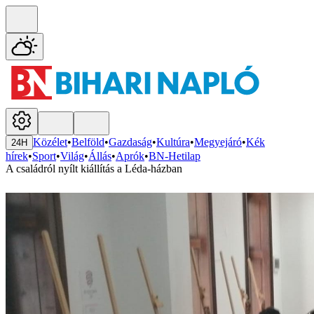
Közélet
•
Belföld
•
Gazdaság
•
Kultúra
•
Megyejáró
•
Kék
24H
hírek
•
Sport
•
Világ
•
Állás
•
Aprók
•
BN-Hetilap
A családról nyílt kiállítás a Léda-házban