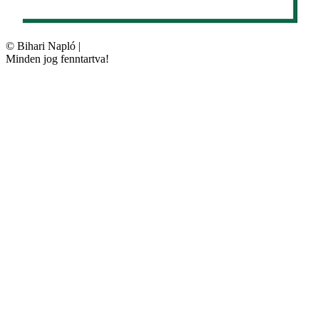
©
Bihari Napló
|
Minden jog fenntartva!