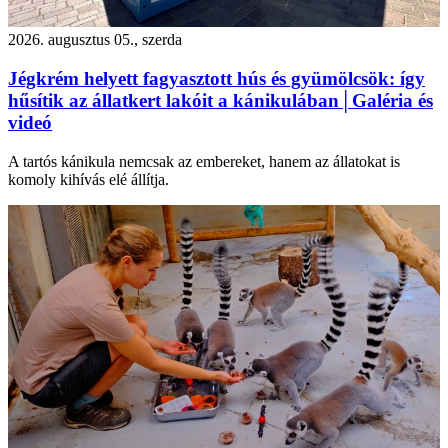
2026. augusztus 05., szerda
Jégkrém helyett fagyasztott hús és gyümölcsök: így
hűsítik az állatkert lakóit a kánikulában│Galéria és
videó
A tartós kánikula nemcsak az embereket, hanem az állatokat is
komoly kihívás elé állítja.