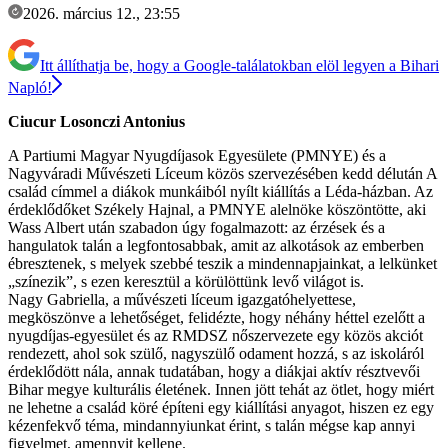
2026. március 12., 23:55
Itt állíthatja be, hogy a Google-találatokban elöl legyen a Bihari
Napló!
Ciucur Losonczi Antonius
A Partiumi Magyar Nyugdíjasok Egyesülete (PMNYE) és a
Nagyváradi Művészeti Líceum közös szervezésében kedd délután A
család címmel a diákok munkáiból nyílt kiállítás a Léda-házban. Az
érdeklődőket Székely Hajnal, a PMNYE alelnöke köszöntötte, aki
Wass Albert után szabadon úgy fogalmazott: az érzések és a
hangulatok talán a legfontosabbak, amit az alkotások az emberben
ébresztenek, s melyek szebbé teszik a mindennapjainkat, a lelkünket
„színezik”, s ezen keresztül a körülöttünk levő világot is.
Nagy Gabriella, a művészeti líceum igazgatóhelyettese,
megköszönve a lehetőséget, felidézte, hogy néhány héttel ezelőtt a
nyugdíjas-egyesület és az RMDSZ nőszervezete egy közös akciót
rendezett, ahol sok szülő, nagyszülő odament hozzá, s az iskoláról
érdeklődött nála, annak tudatában, hogy a diákjai aktív résztvevői
Bihar megye kulturális életének. Innen jött tehát az ötlet, hogy miért
ne lehetne a család köré építeni egy kiállítási anyagot, hiszen ez egy
kézenfekvő téma, mindannyiunkat érint, s talán mégse kap annyi
figyelmet, amennyit kellene.