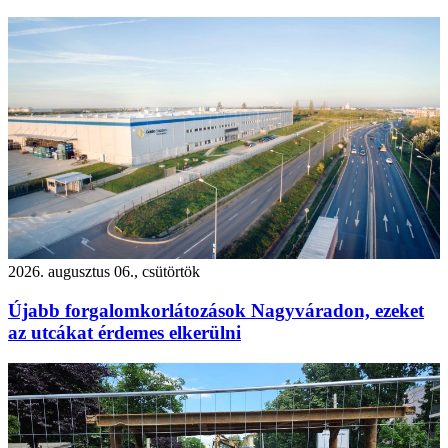
2026. augusztus 06., csütörtök
Újabb forgalomkorlátozások Nagyváradon, ezeket
az utcákat érdemes elkerülni