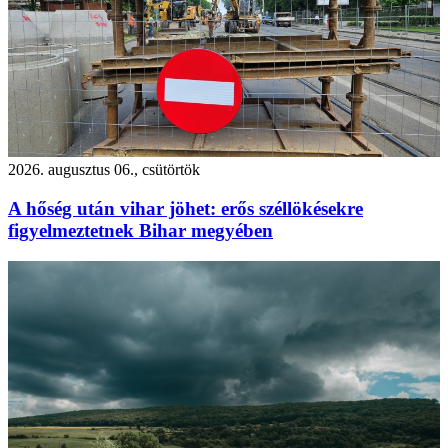
2026. augusztus 06., csütörtök
A hőség után vihar jöhet: erős széllökésekre
figyelmeztetnek Bihar megyében