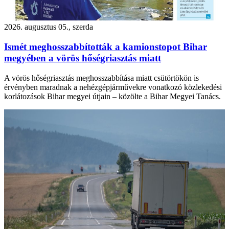
2026. augusztus 05., szerda
Ismét meghosszabbították a kamionstopot Bihar
megyében a vörös hőségriasztás miatt
A vörös hőségriasztás meghosszabbítása miatt csütörtökön is
érvényben maradnak a nehézgépjárművekre vonatkozó közlekedési
korlátozások Bihar megyei útjain – közölte a Bihar Megyei Tanács.