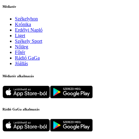
Médiatér
Székelyhon
Krónika
Erdélyi Napló
Liget
Székely Sport
Nőileg
Főtér
Rádió GaGa
Jóállás
Médiatér alkalmazás
Rádió GaGa alkalmazás