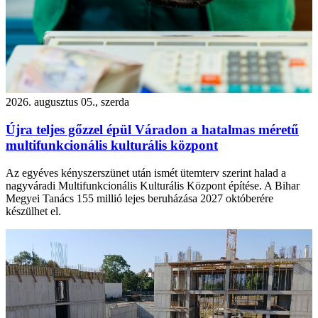
2026. augusztus 05., szerda
Újra teljes gőzzel épül Váradon a hatalmas méretű
multifunkcionális kulturális központ
Az egyéves kényszerszünet után ismét ütemterv szerint halad a
nagyváradi Multifunkcionális Kulturális Központ építése. A Bihar
Megyei Tanács 155 millió lejes beruházása 2027 októberére
készülhet el.