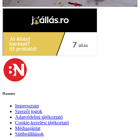
Hasznos
Impresszum
Szerzői jogok
Adatvédelmi tájékoztató
Cookie-kezelési tájékoztató
Médiaajánlat
Sütibeállítások