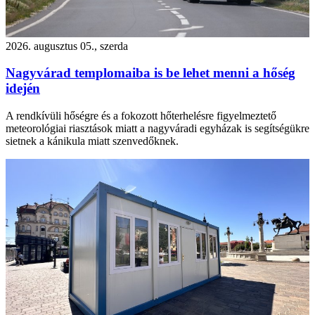
2026. augusztus 05., szerda
Nagyvárad templomaiba is be lehet menni a hőség
idején
A rendkívüli hőségre és a fokozott hőterhelésre figyelmeztető
meteorológiai riasztások miatt a nagyváradi egyházak is segítségükre
sietnek a kánikula miatt szenvedőknek.