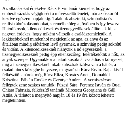
Az alkotásokat értékelve Rácz Ervin tanár kiemelte, hogy az
emberábrázolás végigkíséri a művészettörténetet, már az őskortól
kezdve egészen napjainkig. Találunk absztrakt, szimbolista és
realista ábrázolásmódokat, s remélhetőleg a jövőben is így lesz ez.
Hatodikosok, kilencedikesek és tizenegyedikesek állítottak ki, s
nagyon érdekes, hogy miként változik a családszemléletük. A
legkisebbeknél mindenhol megjelenik az apa, az anya és az
általában mindig előtérben levő gyermek, a színvilág pedig sokrétű
és vidám. A kilencedikeseknél hiányzik a nő egyeseknél, a
tizenegyedikeseknél pedig épp ellenkezőleg, felértékelődik a nők, az
anyák szerepe. Ugyanakkor a hatodikosoknál családias a környezet,
míg a tizenegyedikeseknél inkább absztraktizálva van a háttér, a
család nincs közegbe helyezve, magyarázta Rácz Ervin. Rajta kívül
felkészítő tanárok még Rácz Eliza, Kovács Anett, Domahidi
Krisztina, Fábián Emőke és Czentye Andrea. A vernisszázson
felléptek zene szakos tanulók: Füzesi Sára, Ferencz István és Quai
Chiara Fabrizia, felkészítő tanáraik Mircescu Georgiana és Gáll
Attila. A tárlatot a megnyitó napján 18 és 19 óra között lehetett
megtekinteni.