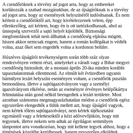
A csendőröknek a törvény ad jogot arra, hogy az embereket
korlátozzák a szabad mozgásukban, de az újságíróknak is a törvény
ad jogot arra, hogy az események helyszínéről tudósítsanak. És nem
kértem a csendőröktől azt, hogy kivételezzenek velem, épp
ellenkezőleg, azt kértem, hogy én is ott tartózkodhassak, ahol az
ünnepség szervezői a sajtó helyét kijelölték. Biztonsági
megfontolások tehát nem állhattak a csendőrség eljárása mögött,
hiszen akkor nemcsak engem, hanem a román kollégákat is védték
volna, azaz őket sem engedték volna a kordonon belülre.
Húszéves újságírói tevékenységem során több száz olyan
rendezvényen vettem részt, amelyeket a váradi vagy a Bihar megyei
csendőrség biztosított, de a mostani április 20-ika minden korábbi
tapasztalatomnak ellentmond. Az elmúlt két évtizedben ugyanis
bármilyen lezárt helyszíni eseményen voltam, a csendőrök pusztán
bemondásra, illetve a sajtóigazolványom vagy a személyi
igazolványom elkérése, netán az eseményre érvényes belépőkártya
felmutatása után gond nélkül beengedtek a lezárt területre. Most
azonban számomra megmagyarázhatatlan módon a csendőrök egész
egyszerűen elengedték a fülük mellett azt, hogy újságíró vagyok,
nem kértek tőlem sajtóigazolványt, nem kértek tájékoztatást
egymástól vagy a feletteseiktől a kézi adóvevőjükön, hogy mit
tegyenek, illetve nekem sem adtak az égvilágon semmilyen
támpontot arra vonatkozóan, hogy mit kellene tegyek ahhoz, hogy a
történések közelébe kerülhessek, hanem egyszerűen elküldtek