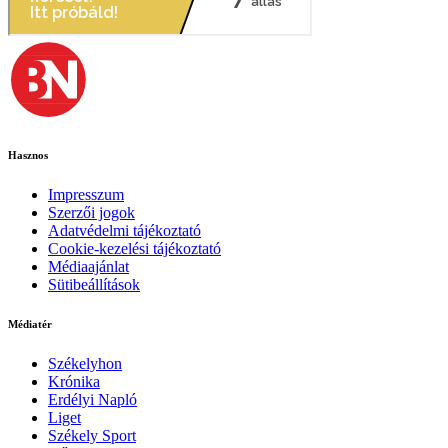
Hasznos
Impresszum
Szerzői jogok
Adatvédelmi tájékoztató
Cookie-kezelési tájékoztató
Médiaajánlat
Sütibeállítások
Médiatér
Székelyhon
Krónika
Erdélyi Napló
Liget
Székely Sport