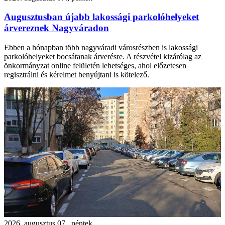
Augusztusban újabb lakossági parkolóhelyeket
árvereznek Nagyváradon
Ebben a hónapban több nagyváradi városrészben is lakossági
parkolóhelyeket bocsátanak árverésre. A részvétel kizárólag az
önkormányzat online felületén lehetséges, ahol előzetesen
regisztrálni és kérelmet benyújtani is kötelező.
2026. augusztus 07., péntek