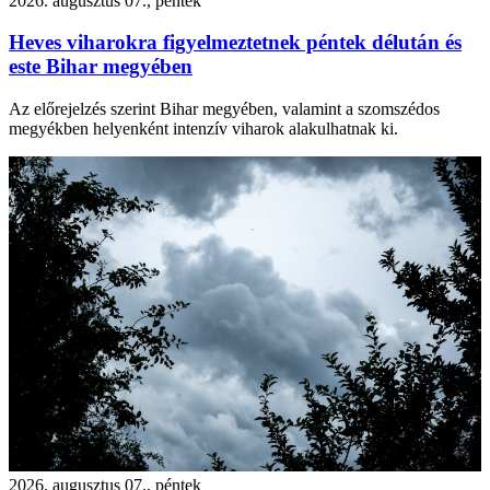
2026. augusztus 07., péntek
Heves viharokra figyelmeztetnek péntek délután és
este Bihar megyében
Az előrejelzés szerint Bihar megyében, valamint a szomszédos
megyékben helyenként intenzív viharok alakulhatnak ki.
2026. augusztus 07., péntek