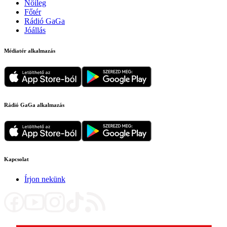
Nőileg
Főtér
Rádió GaGa
Jóállás
Médiatér alkalmazás
Rádió GaGa alkalmazás
Kapcsolat
Írjon nekünk