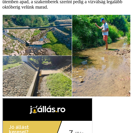
ütemben apad, a szakemberek szerint pedig a vízválság legalább
októberig velünk marad.