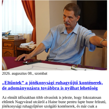
2026. augusztus 08., szombat
„Eltűntek” a jótékonysági ruhagyűjtő konténerek,
de adományozásra továbbra is nyílhat lehetőség
Az elmúlt időszakban több olvasónk is jelezte, hogy fokozatosan
eltűntek Nagyvárad utcáiról a Haine bune pentru fapte bune feliratú,
jótékonysági ruhagyűjtésre szolgáló konténerek, és már csak a