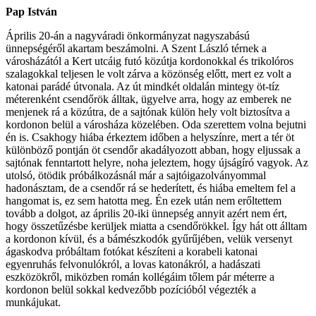
Pap István
Április 20-án a nagyváradi önkormányzat nagyszabású
ünnepségéről akartam beszámolni. A Szent László térnek a
városházától a Kert utcáig futó közútja kordonokkal és trikolóros
szalagokkal teljesen le volt zárva a közönség előtt, mert ez volt a
katonai parádé útvonala. Az út mindkét oldalán mintegy öt-tíz
méterenként csendőrök álltak, ügyelve arra, hogy az emberek ne
menjenek rá a közútra, de a sajtónak külön hely volt biztosítva a
kordonon belül a városháza közelében. Oda szerettem volna bejutni
én is. Csakhogy hiába érkeztem időben a helyszínre, mert a tér öt
különböző pontján öt csendőr akadályozott abban, hogy eljussak a
sajtónak fenntartott helyre, noha jeleztem, hogy újságíró vagyok. Az
utolsó, ötödik próbálkozásnál már a sajtóigazolványommal
hadonásztam, de a csendőr rá se hederített, és hiába emeltem fel a
hangomat is, ez sem hatotta meg. Én ezek után nem erőltettem
tovább a dolgot, az április 20-iki ünnepség annyit azért nem ért,
hogy összetűzésbe kerüljek miatta a csendőrökkel. Így hát ott álltam
a kordonon kívül, és a bámészkodók gyűrűjében, velük versenyt
ágaskodva próbáltam fotókat készíteni a korabeli katonai
egyenruhás felvonulókról, a lovas katonákról, a hadászati
eszközökről, miközben román kollégáim tőlem pár méterre a
kordonon belül sokkal kedvezőbb pozícióból végezték a
munkájukat.