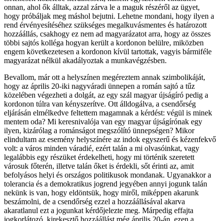
onnan, ahol ők álltak, azzal zárva le a maguk részéről az ügyet,
hogy próbáljak meg máshol bejutni. Lehetne mondani, hogy ilyen a
rend érvényesítéséhez szükséges megalkuvásmentes és határozott
hozzáállás, csakhogy ez nem ad magyarázatot arra, hogy az összes
többi sajtós kolléga hogyan került a kordonon belülre, miközben
engem következetesen a kordonon kívül tartottak, vagyis bármiféle
magyarázat nélkül akadályoztak a munkavégzésben.
Bevallom, már ott a helyszínen megéreztem annak szimbolikáját,
hogy az április 20-iki nagyváradi ünnepen a román sajtó a tűz
közelében végezheti a dolgát, az egy szál magyar újságíró pedig a
kordonon túlra van kényszerítve. Ott álldogálva, a csendőrség
eljárásán elmélkedve feltettem magamnak a kérdést: végül is minek
mentem oda? Mi keresnivalója van egy magyar újságírónak egy
ilyen, kizárólag a románságot megszólító ünnepségen? Mikor
elindultam az esemény helyszínére az indok egyszerű és kézenfekvő
volt: a város minden váradié, ezért talán a mi olvasóinkat, vagy
legalábbis egy részüket érdekelheti, hogy mi történik szeretett
városuk főterén, illetve talán őket is érdekli, sőt érinti az, amit
befolyásos helyi és országos politikusok mondanak. Ugyanakkor a
tolerancia és a demokratikus jogrend jegyében annyi jogunk talán
nekünk is van, hogy eldöntsük, hogy miről, miképpen akarunk
beszámolni, de a csendőrség ezzel a hozzáállásával akarva
akaratlanul ezt a jogunkat kérdőjelezte meg. Márpedig effajta
jogkorlátozó, kirekesztő hozzáállást még április 20-án, ezen a