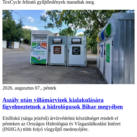
TexCycle feliratú gyűjtőedények maradtak meg.
2026. augusztus 07., péntek
Aszály után villámárvizek kialakulására
figyelmeztetnek a hidrológusok Bihar megyében
Elsőfokú (sárga jelzésű) árvízvédelmi készültséget rendelt el
pénteken az Országos Hidrológiai és Vízgazdálkodási Intézet
(INHGA) több folyó vízgyűjtő medencéjére.