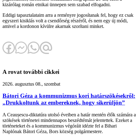
kizárólag román etnikai ünnepen sem szabad elfogadni.
Eddigi tapasztalataim arra a reményre jogosítanak fel, hogy ez csak
egyszeri kisiklás volt a csendőrség részéről, és nem egy új módi,
amivel a kordonon kívülre akarnak szorítani minket.
A rovat további cikkei
2026. augusztus 08., szombat
Bátori Géza a kommunizmus kori határszökésekről:
„Drukkoltunk az embereknek, hogy sikerüljön”
A Ceaușescu-diktatúra utolsó éveiben a határ mentén élők számára a
szökések történetei mindennapos beszédtémát jelentettek. Ezeket a
történeteket és a kommunizmus végóráit idézte fel a Bihari
Naplónak Bátori Géza, Bors község polgármestere.