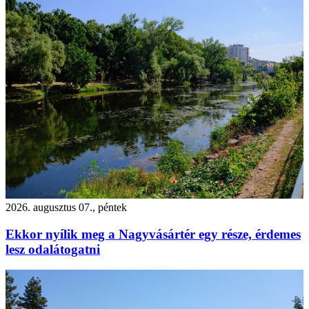
2026. augusztus 07., péntek
Ekkor nyílik meg a Nagyvásártér egy része, érdemes
lesz odalátogatni