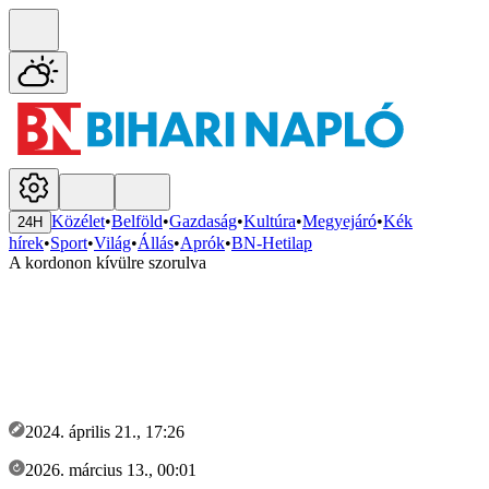
Közélet
•
Belföld
•
Gazdaság
•
Kultúra
•
Megyejáró
•
Kék
24H
hírek
•
Sport
•
Világ
•
Állás
•
Aprók
•
BN-Hetilap
A kordonon kívülre szorulva
2024. április 21., 17:26
2026. március 13., 00:01