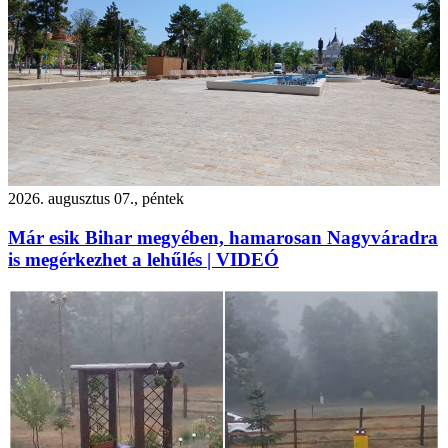
2026. augusztus 07., péntek
Már esik Bihar megyében, hamarosan Nagyváradra
is megérkezhet a lehűlés | VIDEÓ