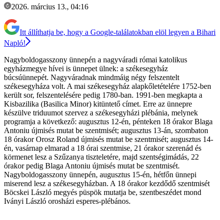
2026. március 13., 04:16
Itt állíthatja be, hogy a Google-találatokban elöl legyen a Bihari
Napló!
Nagyboldogasszony ünnepén a nagyváradi római katolikus
egyházmegye hívei is ünnepet ülnek: a székesegyház
búcsúünnepét. Nagyváradnak mindmáig négy felszentelt
székesegyháza volt. A mai székesegyház alapkőletételére 1752-ben
került sor, felszentelésére pedig 1780-ban. 1991-ben megkapta a
Kisbazilika (Basilica Minor) kitüntető címet. Erre az ünnepre
készülve triduumot szervez a székesegyházi plébánia, melynek
programja a következő: augusztus 12-én, pénteken 18 órakor Blaga
Antoniu újmisés mutat be szentmisét; augusztus 13-án, szombaton
18 órakor Orosz Roland újmisés mutat be szentmisét; augusztus 14-
én, vasárnap elmarad a 18 órai szentmise, 21 órakor szerenád és
körmenet lesz a Szűzanya tiszteletére, majd szentségimádás, 22
órakor pedig Blaga Antoniu újmisés mutat be szentmisét.
Nagyboldogasszony ünnepén, augusztus 15-én, hétfőn ünnepi
miserend lesz a székesegyházban. A 18 órakor kezdődő szentmisét
Böcskei László megyés püspök mutatja be, szentbeszédet mond
Iványi László orosházi esperes-plébános.