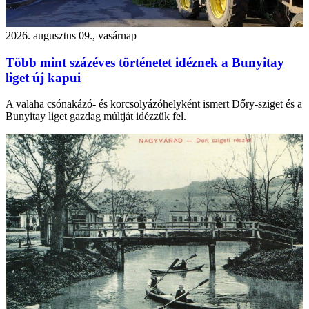
2026. augusztus 09., vasárnap
Több mint százéves történetet idéznek a Bunyitay
liget új kapui
A valaha csónakázó- és korcsolyázóhelyként ismert Dőry-sziget és a
Bunyitay liget gazdag múltját idézzük fel.