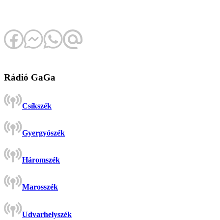
Rádió GaGa
Csíkszék
Gyergyószék
Háromszék
Marosszék
Udvarhelyszék