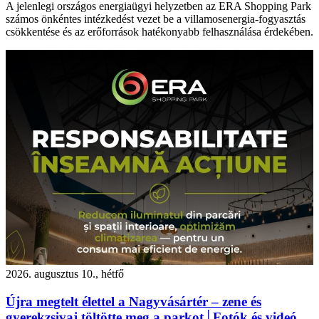
A jelenlegi országos energiaügyi helyzetben az ERA Shopping Park
számos önkéntes intézkedést vezet be a villamosenergia-fogyasztás
csökkentése és az erőforrások hatékonyabb felhasználása érdekében.
2026. augusztus 10., hétfő
Újra megtelt élettel a Nagyvásártér – zene és
gyerekzsivaj töltötte meg a parkot│Fotók és videó