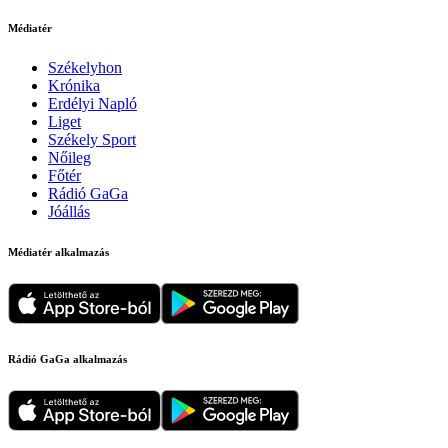
Médiatér
Székelyhon
Krónika
Erdélyi Napló
Liget
Székely Sport
Nőileg
Főtér
Rádió GaGa
Jóállás
Médiatér alkalmazás
Rádió GaGa alkalmazás