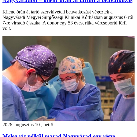
Nagyváradon – kilenc órán át tartott a beavatkozás
Kilenc órán át tartó szervkivételi beavatkozást végeztek a
Nagyváradi Megyei Sürgősségi Klinikai Kórházban augusztus 6-ról
7-re virradó éjszaka. A donor egy 53 éves, ritka vércsoportú férfi
volt.
2026. augusztus 10., hétfő
Meleg víz nélkül marad Nagyvárad egy része,