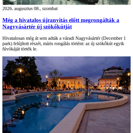
2026. augusztus 08., szombat
Még a hivatalos újranyitás előtt megrongálták a
Nagyvásártér új szökőkútját
Hivatalosan még át sem adták a váradi Nagyvásártér (December 1
park) felújított részét, máris rongálás történt: az új szökőkút egyik
fúvókáját törték le.