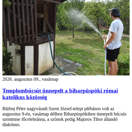
2026. augusztus 09., vasárnap
Templombúcsút ünnepelt a biharpüspöki római
katolikus közösség
Bărbuț Péter nagyváradi Szent József-telepi plébános volt az
augusztus 9-én, vasárnap délben Biharpüspökiben ünnepelt búcsús
szentmise főcelebránsa, a szónok pedig Majoros Tibor állandó
diakónus.