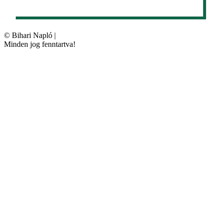
©
Bihari Napló
|
Minden jog fenntartva!