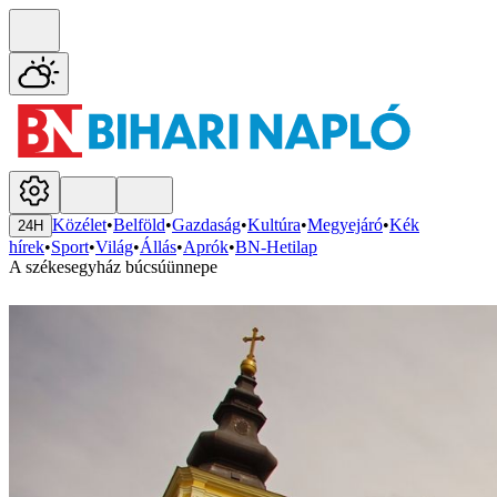
Közélet
•
Belföld
•
Gazdaság
•
Kultúra
•
Megyejáró
•
Kék
24H
hírek
•
Sport
•
Világ
•
Állás
•
Aprók
•
BN-Hetilap
A székesegyház búcsúünnepe