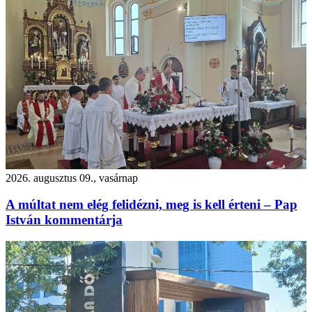
2026. augusztus 09., vasárnap
A múltat nem elég felidézni, meg is kell érteni – Pap
István kommentárja