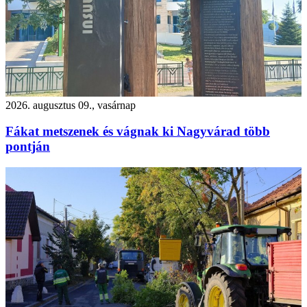
2026. augusztus 09., vasárnap
Fákat metszenek és vágnak ki Nagyvárad több
pontján