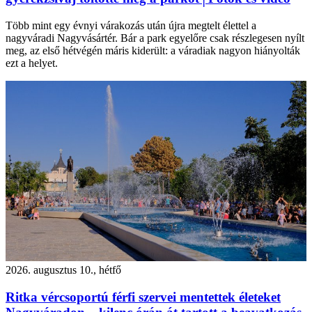
Több mint egy évnyi várakozás után újra megtelt élettel a
nagyváradi Nagyvásártér. Bár a park egyelőre csak részlegesen nyílt
meg, az első hétvégén máris kiderült: a váradiak nagyon hiányolták
ezt a helyet.
2026. augusztus 10., hétfő
Ritka vércsoportú férfi szervei mentettek életeket