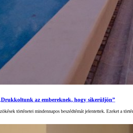
„Drukkoltunk az embereknek, hogy sikerüljön”
zökések történetei mindennapos beszédtémát jelentettek. Ezeket a tört