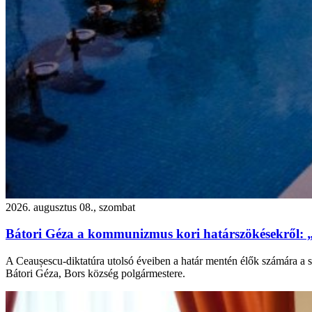
2026. augusztus 08., szombat
Bátori Géza a kommunizmus kori határszökésekről: 
A Ceaușescu-diktatúra utolsó éveiben a határ mentén élők számára a s
Bátori Géza, Bors község polgármestere.