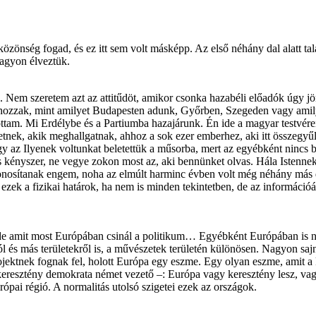
özönség fogad, és ez itt sem volt másképp. Az első néhány dal alatt tal
nagyon élveztük.
Nem szeretem azt az attitűdöt, amikor csonka hazabéli előadók úgy jö
ozzak, mint amilyet Budapesten adunk, Győrben, Szegeden vagy amilyet
jutottam. Mi Erdélybe és a Partiumba hazajárunk. Én ide a magyar testvé
etnek, akik meghallgatnak, ahhoz a sok ezer emberhez, aki itt összegy
ogy az Ilyenek voltunkat beletettük a műsorba, mert az egyébként nincs
kényszer, ne vegye zokon most az, aki bennünket olvas. Hála Istennek el
l azonosítanak engem, noha az elmúlt harminc évben volt még néhány más d
zek a fizikai határok, ha nem is minden tekintetben, de az információár
 de amit most Európában csinál a politikum… Egyébként Európában is n
ból és más területekről is, a művészetek területén különösen. Nagyon sa
ojektnek fognak fel, holott Európa egy eszme. Egy olyan eszme, amit a k
resztény demokrata német vezető –: Európa vagy keresztény lesz, vagy
ai régió. A normalitás utolsó szigetei ezek az országok.