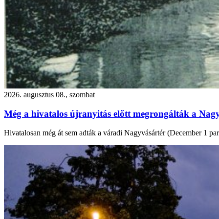
2026. augusztus 08., szombat
Még a hivatalos újranyitás előtt megrongálták a Nagy
Hivatalosan még át sem adták a váradi Nagyvásártér (December 1 park) f