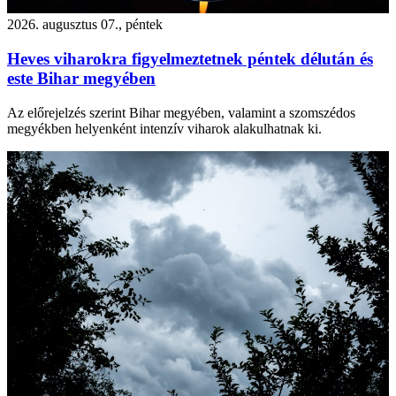
2026. augusztus 07., péntek
Heves viharokra figyelmeztetnek péntek délután és
este Bihar megyében
Az előrejelzés szerint Bihar megyében, valamint a szomszédos
megyékben helyenként intenzív viharok alakulhatnak ki.