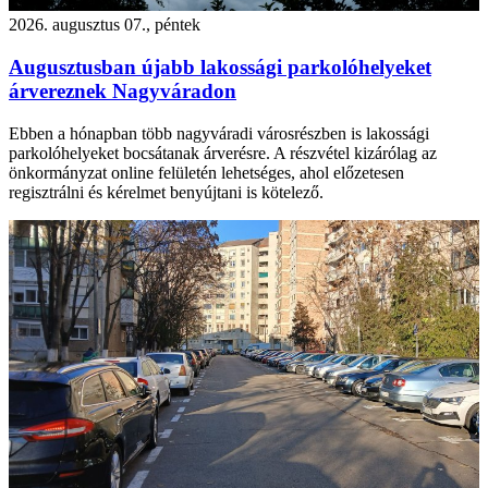
2026. augusztus 07., péntek
Augusztusban újabb lakossági parkolóhelyeket
árvereznek Nagyváradon
Ebben a hónapban több nagyváradi városrészben is lakossági
parkolóhelyeket bocsátanak árverésre. A részvétel kizárólag az
önkormányzat online felületén lehetséges, ahol előzetesen
regisztrálni és kérelmet benyújtani is kötelező.