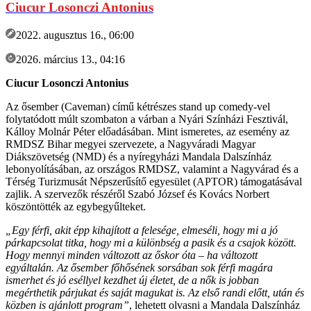
Ciucur Losonczi Antonius
2022. augusztus 16., 06:00
2026. március 13., 04:16
Ciucur Losonczi Antonius
Az ősember (Caveman) című kétrészes stand up comedy-vel
folytatódott múlt szombaton a várban a Nyári Színházi Fesztivál,
Kálloy Molnár Péter előadásában. Mint ismeretes, az esemény az
RMDSZ Bihar megyei szervezete, a Nagyváradi Magyar
Diákszövetség (NMD) és a nyíregyházi Mandala Dalszínház
lebonyolításában, az országos RMDSZ, valamint a Nagyvárad és a
Térség Turizmusát Népszerűsítő egyesület (APTOR) támogatásával
zajlik. A szervezők részéről Szabó József és Kovács Norbert
köszöntötték az egybegyűlteket.
„Egy férfi, akit épp kihajított a felesége, elmeséli, hogy mi a jó
párkapcsolat titka, hogy mi a különbség a pasik és a csajok között.
Hogy mennyi minden változott az őskor óta – ha változott
egyáltalán. Az ősember főhősének sorsában sok férfi magára
ismerhet és jó eséllyel kezdhet új életet, de a nők is jobban
megérthetik párjukat és saját magukat is. Az első randi előtt, után és
közben is ajánlott program”
, lehetett olvasni a Mandala Dalszínház