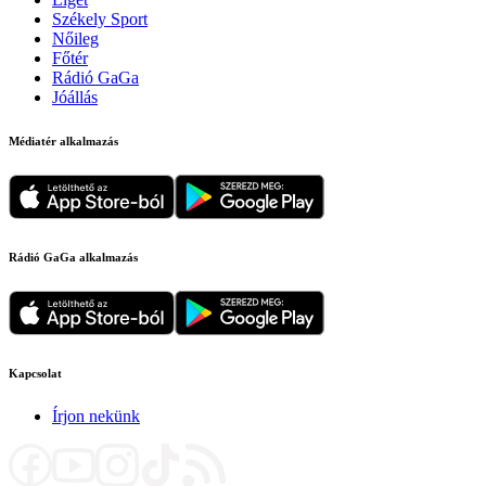
Székely Sport
Nőileg
Főtér
Rádió GaGa
Jóállás
Médiatér alkalmazás
Rádió GaGa alkalmazás
Kapcsolat
Írjon nekünk