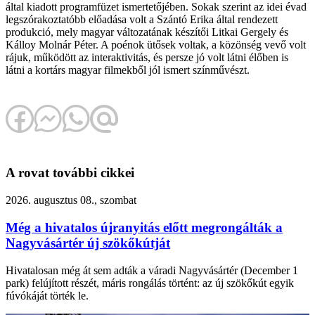
által kiadott programfüzet ismertetőjében. Sokak szerint az idei évad
legszórakoztatóbb előadása volt a Szántó Erika által rendezett
produkció, mely magyar változatának készítői Litkai Gergely és
Kálloy Molnár Péter. A poénok ütősek voltak, a közönség vevő volt
rájuk, működött az interaktivitás, és persze jó volt látni élőben is
látni a kortárs magyar filmekből jól ismert színművészt.
A rovat további cikkei
2026. augusztus 08., szombat
Még a hivatalos újranyitás előtt megrongálták a
Nagyvásártér új szökőkútját
Hivatalosan még át sem adták a váradi Nagyvásártér (December 1
park) felújított részét, máris rongálás történt: az új szökőkút egyik
fúvókáját törték le.