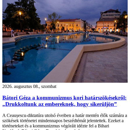
2026. augusztus 08., szombat
Bátori Géza a kommunizmus kori határszökésekről:
„Drukkoltunk az embereknek, hogy sikerüljön”
A Ceaușescu-diktatúra utolsó éveiben a határ mentén élők számára a
szökések történetei mindennapos beszédtémát jelentettek. Ezeket a
történeteket és a kommunizmus végóráit idézte fel a Bihari