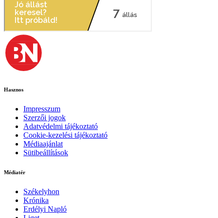
Hasznos
Impresszum
Szerzői jogok
Adatvédelmi tájékoztató
Cookie-kezelési tájékoztató
Médiaajánlat
Sütibeállítások
Médiatér
Székelyhon
Krónika
Erdélyi Napló
Liget