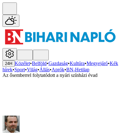
Közélet
•
Belföld
•
Gazdaság
•
Kultúra
•
Megyejáró
•
Kék
24H
hírek
•
Sport
•
Világ
•
Állás
•
Aprók
•
BN-Hetilap
Az ősemberrel folytatódott a nyári színházi évad