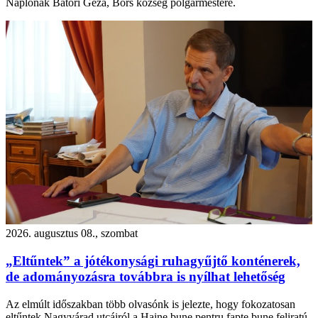
Naplónak Bátori Géza, Bors község polgármestere.
2026. augusztus 08., szombat
„Eltűntek” a jótékonysági ruhagyűjtő konténerek,
de adományozásra továbbra is nyílhat lehetőség
Az elmúlt időszakban több olvasónk is jelezte, hogy fokozatosan
eltűntek Nagyvárad utcáiról a Haine bune pentru fapte bune feliratú,