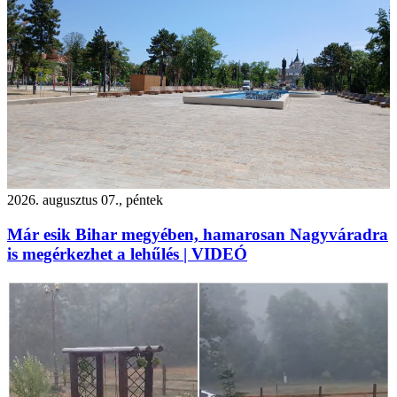
2026. augusztus 07., péntek
Már esik Bihar megyében, hamarosan Nagyváradra
is megérkezhet a lehűlés | VIDEÓ