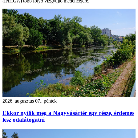
(INHGA) több folyó vízgyűjtő medencéjére.
2026. augusztus 07., péntek
Ekkor nyílik meg a Nagyvásártér egy része, érdemes
lesz odalátogatni