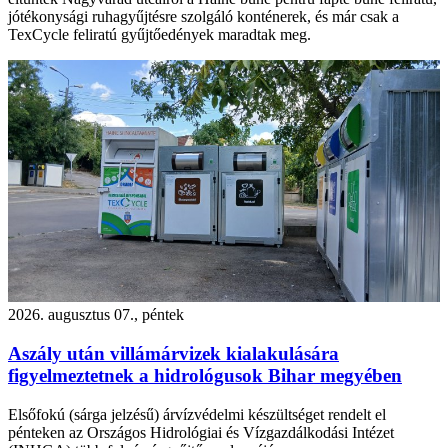
jótékonysági ruhagyűjtésre szolgáló konténerek, és már csak a
TexCycle feliratú gyűjtőedények maradtak meg.
2026. augusztus 07., péntek
Aszály után villámárvizek kialakulására
figyelmeztetnek a hidrológusok Bihar megyében
Elsőfokú (sárga jelzésű) árvízvédelmi készültséget rendelt el
pénteken az Országos Hidrológiai és Vízgazdálkodási Intézet